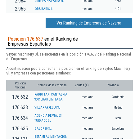
2.964
LIDERPA NAVARRA SL
mediana
4762
2.965
OR & BARI SLL
mediana
4101
Ver Ranking de Empresas de Navarra
Posición 176.637
en el Ranking de
Empresas Españolas
Seytec Machinery Sl. se encuentra en la posición 176.637 del Ranking Nacional
de Empresas.
A continuación podrá consultar la posición en el ranking de Seytec Machinery
Sl. y empresas con posiciones similares:
Posición
Nombre de la empresa
Ventas (€)
Provincia
Nacional
RADIO TAXI CANTABRIA
176.632
mediana
Cantabria
SOCIEDAD LIMITADA.
176.633
VILLAR ARREGUI SL
mediana
Madrid
AGENCIA DE VIAJES
176.634
mediana
León
TURRADO SL
176.635
GALOR 20 SL.
mediana
Barcelona
BERAMI ALIMENTACION