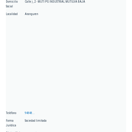
Domicilio
Calle j , 2 - MUTI PG INDUSTRIAL MUTILVA BAJA
Social
Localidad
Aranguren
Teléfono
94848...
Forma
Sociedad limitada
Jurídica