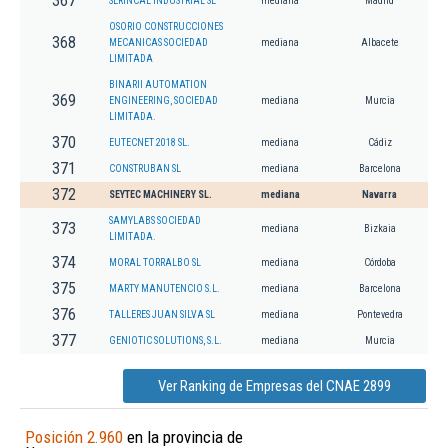
367
SERINCAL INDUSTRIAL SL
mediana
Madrid
OSORIO CONSTRUCCIONES
368
MECANICAS SOCIEDAD
mediana
Albacete
LIMITADA
BINARII AUTOMATION
369
ENGINEERING, SOCIEDAD
mediana
Murcia
LIMITADA.
370
EUTECNET 2018 SL.
mediana
Cádiz
371
CONSTRUBAN SL
mediana
Barcelona
372
SEYTEC MACHINERY SL.
mediana
Navarra
SAMYLABS SOCIEDAD
373
mediana
Bizkaia
LIMITADA.
374
MORAL TORRALBO SL
mediana
Córdoba
375
MARTY MANUTENCIO S.L.
mediana
Barcelona
376
TALLERES JUAN SILVA SL
mediana
Pontevedra
377
GENIOTIC SOLUTIONS, S.L.
mediana
Murcia
Ver Ranking de Empresas del CNAE 2899
Posición 2.960
en la provincia de