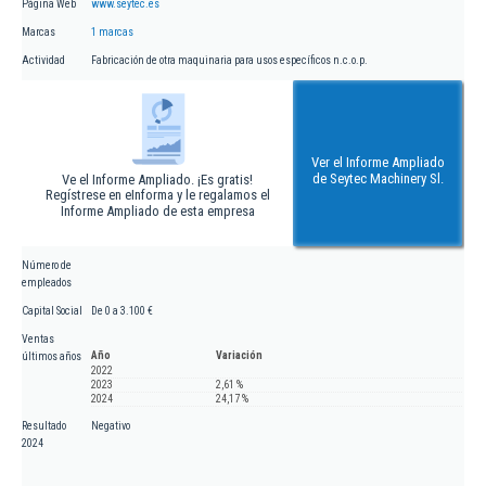
Página Web
www.seytec.es
Marcas
1 marcas
Actividad
Fabricación de otra maquinaria para usos específicos n.c.o.p.
Ver el Informe Ampliado
de Seytec Machinery Sl.
Ve el Informe Ampliado. ¡Es gratis!
Regístrese en eInforma y le regalamos el
Informe Ampliado de esta empresa
Número de
empleados
Capital Social
De 0 a 3.100 €
Ventas
Año
Variación
últimos años
2022
2023
2,61 %
2024
24,17 %
Resultado
Negativo
2024