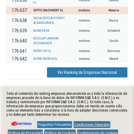
176.636
mediana
Badajoz
S.L.
176.637
SEYTEC MACHINERY SL.
mediana
Navarra
INICIA EDIFICACIONES Y
176.638
mediana
Murcia
ALBAÑILERIA SL.
176.639
MUMECA SA
mediana
Valladolid
DECOLAP LAMINAS
176.640
mediana
Coruña
DECORADAS SL
176.641
SHERTO SET SL
mediana
Barcelona
176.642
SUPRA ENERGIA SL.
mediana
Madrid
Ver Ranking de Empresas Nacional
Todo el contenido de ranking-empresas.eleconomista.es y toda la información de
empresas procede de la base de datos de INFORMA D&B S.A.U. (S.M.E.) y es
tratada y suministrada por INFORMA D&B S.A.U. (S.M.E.). En todo caso, la
información de empresas que proporcionamos debe ser tenida en cuenta sólo
como un elemento más a considerar a la hora de adoptar decisiones comerciales
y no debe por tanto determinar las mismas.
Preguntas Frecuentes
Condiciones Generales
Política de Privacidad
Política de Cookies
Configuración de cookies