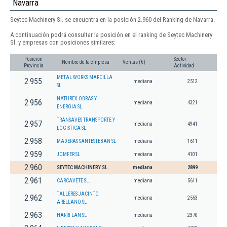
Navarra
Seytec Machinery Sl. se encuentra en la posición 2.960 del Ranking de Navarra.
A continuación podrá consultar la posición en el ranking de Seytec Machinery
Sl. y empresas con posiciones similares:
Posición
Sector
Nombre de la empresa
Ventas (€)
Provincia
Actividad
METAL WORKS MARCILLA
2.955
mediana
2512
SL.
NATUREX OBRAS Y
2.956
mediana
4321
ENERGIA SL.
TRANSAVES TRANSPORTE Y
2.957
mediana
4941
LOGISTICA SL.
2.958
MADERAS SANTESTEBAN SL
mediana
1611
2.959
JOMFER SL
mediana
4101
2.960
SEYTEC MACHINERY SL.
mediana
2899
2.961
CARCAVETE SL.
mediana
5611
TALLERES JACINTO
2.962
mediana
2553
ARELLANO SL
2.963
HARRI LAN SL
mediana
2370