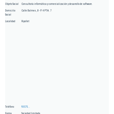
Objeto Social
Consultoría informática y comercialización y desarrollo de software.
Domicilio
Calle Balmes , 8 - P. 4 PTA. 7
Social
Localidad
Ripollet
Teléfono
93575...
Forma
Sociedad limitada