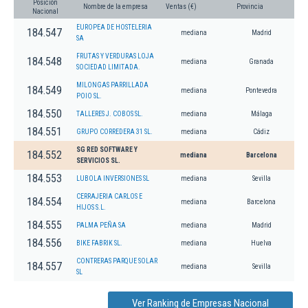
Posición
Nombre de la empresa
Ventas (€)
Provincia
Nacional
EUROPEA DE HOSTELERIA
184.547
mediana
Madrid
SA
FRUTAS Y VERDURAS LOJA
184.548
mediana
Granada
SOCIEDAD LIMITADA.
MILONGAS PARRILLADA
184.549
mediana
Pontevedra
POIO SL.
184.550
TALLERES J. COBOS SL.
mediana
Málaga
184.551
GRUPO CORREDERA 31 SL.
mediana
Cádiz
SG RED SOFTWARE Y
184.552
mediana
Barcelona
SERVICIOS SL.
184.553
LUBOLA INVERSIONES SL
mediana
Sevilla
CERRAJERIA CARLOS E
184.554
mediana
Barcelona
HIJOS S.L.
184.555
PALMA PEÑA SA
mediana
Madrid
184.556
BIKE FABRIK SL.
mediana
Huelva
CONTRERAS PARQUE SOLAR
184.557
mediana
Sevilla
SL
Ver Ranking de Empresas Nacional