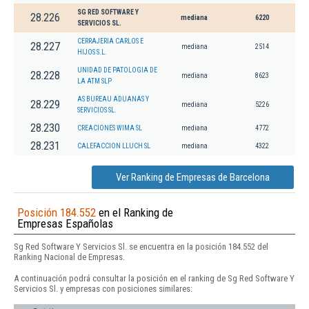
SG RED SOFTWARE Y
28.226
mediana
6220
SERVICIOS SL.
CERRAJERIA CARLOS E
28.227
mediana
2514
HIJOS S.L.
UNIDAD DE PATOLOGIA DE
28.228
mediana
8623
LA ATM SLP
AS BUREAU ADUANAS Y
28.229
mediana
5226
SERVICIOS SL.
28.230
CREACIONES WIMA SL
mediana
4772
28.231
CALEFACCION LLUCH SL
mediana
4322
Ver Ranking de Empresas de Barcelona
Posición 184.552
en el Ranking de
Empresas Españolas
Sg Red Software Y Servicios Sl. se encuentra en la posición 184.552 del
Ranking Nacional de Empresas.
A continuación podrá consultar la posición en el ranking de Sg Red Software Y
Servicios Sl. y empresas con posiciones similares: