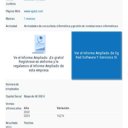
Jurídica
Página Web
www.sgred.com
Marcas
1 marcas
Actividad
Actividades de consultoría informática y gestión de instalaciones informáticas
Ver el Informe Ampliado de Sg
Red Software Y Servicios Sl.
Ve el Informe Ampliado. ¡Es gratis!
Regístrese en eInforma y le
regalamos el Informe Ampliado de
esta empresa
Número de
empleados
Capital Social
Mayor de 60.000 €
Ventas
Año
Variación
últimos años
2023
2024
16,2 %
Resultado
Positivo
2025