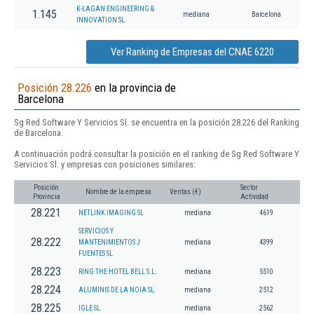
K-LAGAN ENGINEERING &
1.145
mediana
Barcelona
INNOVATION SL.
Ver Ranking de Empresas del CNAE 6220
Posición 28.226
en la provincia de
Barcelona
Sg Red Software Y Servicios Sl. se encuentra en la posición 28.226 del Ranking
de Barcelona.
A continuación podrá consultar la posición en el ranking de Sg Red Software Y
Servicios Sl. y empresas con posiciones similares:
Posición
Sector
Nombre de la empresa
Ventas (€)
Provincia
Actividad
28.221
NETLINK IMAGING SL
mediana
4619
SERVICIOS Y
28.222
MANTENIMIENTOS J
mediana
4399
FUENTES SL
28.223
RING THE HOTEL BELL S.L.
mediana
5510
28.224
ALUMINIS DE LA NOIA SL.
mediana
2512
28.225
IGLE SL
mediana
2562