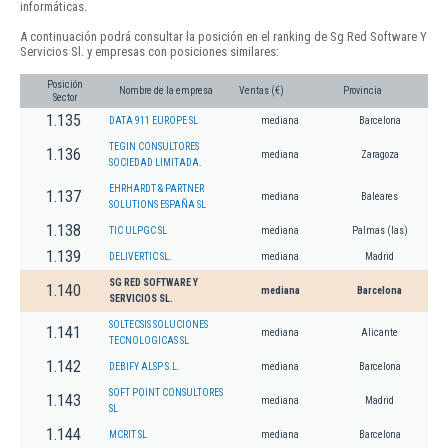
informáticas.
A continuación podrá consultar la posición en el ranking de Sg Red Software Y
Servicios Sl. y empresas con posiciones similares:
Posición
Nombre de la empresa
Ventas (€)
Provincia
Sector
1.135
DATA 911 EUROPE SL
mediana
Barcelona
TEGIN CONSULTORES
1.136
mediana
Zaragoza
SOCIEDAD LIMITADA.
EHRHARDT & PARTNER
1.137
mediana
Baleares
SOLUTIONS ESPAÑA SL
1.138
TIC ULPGC SL
mediana
Palmas (las)
1.139
DELIVERTIC SL.
mediana
Madrid
SG RED SOFTWARE Y
1.140
mediana
Barcelona
SERVICIOS SL.
SOLTECSIS SOLUCIONES
1.141
mediana
Alicante
TECNOLOGICAS SL
1.142
DEBIFY ALSP S.L.
mediana
Barcelona
SOFT POINT CONSULTORES
1.143
mediana
Madrid
SL
1.144
MCRIT SL
mediana
Barcelona