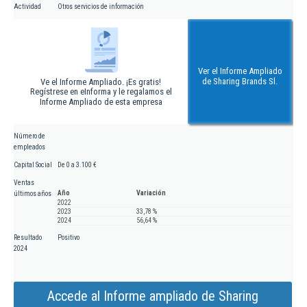
Actividad
Otros servicios de información
Ver el Informe Ampliado
de Sharing Brands Sl.
Ve el Informe Ampliado. ¡Es gratis!
Regístrese en eInforma y le regalamos el
Informe Ampliado de esta empresa
Número de
empleados
Capital Social
De 0 a 3.100 €
Ventas
Año
Variación
últimos años
2022
2023
33,78 %
2024
56,64 %
Resultado
Positivo
2024
Accede al Informe ampliado de Sharing