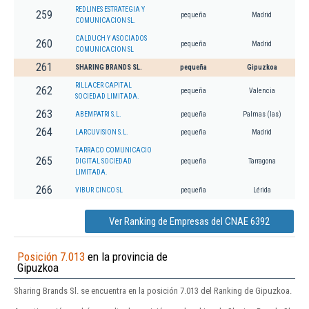
REDLINES ESTRATEGIA Y
259
pequeña
Madrid
COMUNICACION SL.
CALDUCH Y ASOCIADOS
260
pequeña
Madrid
COMUNICACION SL
261
SHARING BRANDS SL.
pequeña
Gipuzkoa
RILLACER CAPITAL
262
pequeña
Valencia
SOCIEDAD LIMITADA.
263
ABEMPATRI S.L.
pequeña
Palmas (las)
264
LARCUVISION S.L.
pequeña
Madrid
TARRACO COMUNICACIO
265
DIGITAL SOCIEDAD
pequeña
Tarragona
LIMITADA.
266
VIBUR CINCO SL
pequeña
Lérida
Ver Ranking de Empresas del CNAE 6392
Posición 7.013
en la provincia de
Gipuzkoa
Sharing Brands Sl. se encuentra en la posición 7.013 del Ranking de Gipuzkoa.