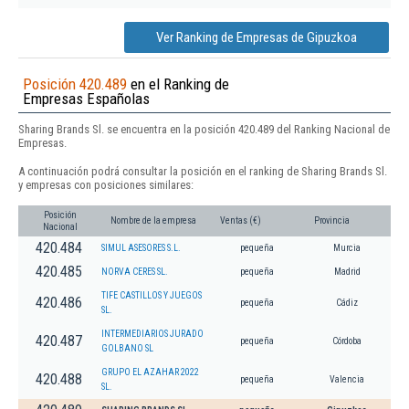
Ver Ranking de Empresas de Gipuzkoa
Posición 420.489
en el Ranking de
Empresas Españolas
Sharing Brands Sl. se encuentra en la posición 420.489 del Ranking Nacional de
Empresas.
A continuación podrá consultar la posición en el ranking de Sharing Brands Sl.
y empresas con posiciones similares:
Posición
Nombre de la empresa
Ventas (€)
Provincia
Nacional
420.484
SIMUL ASESORES S.L.
pequeña
Murcia
420.485
NORVA CERES SL.
pequeña
Madrid
TIFE CASTILLOS Y JUEGOS
420.486
pequeña
Cádiz
SL.
INTERMEDIARIOS JURADO
420.487
pequeña
Córdoba
GOLBANO SL
GRUPO EL AZAHAR 2022
420.488
pequeña
Valencia
SL.