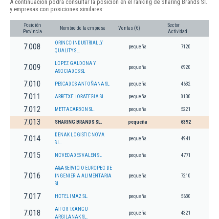
A continuación podrá consultar la posición en el ranking de Sharing Brands Sl.
y empresas con posiciones similares:
Posición
Sector
Nombre de la empresa
Ventas (€)
Provincia
Actividad
ORINCO INDUSTRIALLY
7.008
pequeña
7120
QUALITY SL.
LOPEZ GALDONA Y
7.009
pequeña
6920
ASOCIADOS SL
7.010
PESCADOS ANTOÑANA SL
pequeña
4632
7.011
ARRETXE LORATEGIA SL.
pequeña
0130
7.012
METTACARBON SL.
pequeña
5221
7.013
SHARING BRANDS SL.
pequeña
6392
DENAK LOGISTIC NOVA
7.014
pequeña
4941
S.L.
7.015
NOVEDADES VALEN SL
pequeña
4771
A&A SERVICIO EUROPEO DE
7.016
INGENIERIA ALIMENTARIA
pequeña
7210
SL
7.017
HOTEL IMAZ SL.
pequeña
5630
AITOR TXANGU
7.018
pequeña
4321
ARGILANAK SL.