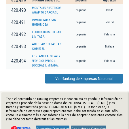
420.489
SHARING BRANDS SL.
pequeña
Gipuzkoa
MONTAJES ELECTRICOS
420.490
pequeña
Toledo
AGAPITO GARCIA SL
INMOBILIARIA SAN
420.491
pequeña
Madrid
HONORIO SA
ECODERRIBO SOCIEDAD
420.492
pequeña
Valencia
LIMITADA.
AUTOCARES SEBASTIAN
420.493
pequeña
Málaga
GOMEZ SL.
FONTANERIA, OBRAS Y
420.494
SERVICIOS PEDRO L.
pequeña
Valencia
SOCIEDAD LIMITADA.
Ver Ranking de Empresas Nacional
Todo el contenido de ranking-empresas.eleconomista.es y toda la información de
empresas procede de la base de datos de INFORMA D&B S.A.U. (S.M.E.) y es
tratada y suministrada por INFORMA D&B S.A.U. (S.M.E.). En todo caso, la
información de empresas que proporcionamos debe ser tenida en cuenta sólo
como un elemento más a considerar a la hora de adoptar decisiones comerciales
y no debe por tanto determinar las mismas.
Preguntas Frecuentes
Condiciones Generales