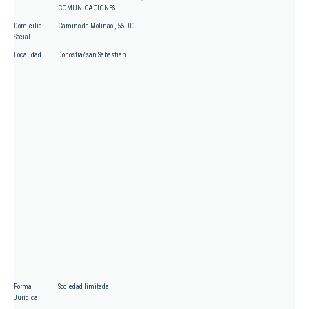
COMUNICACIONES.
Domicilio
Camino de Molinao , 55 - 00
Social
Localidad
Donostia/san Sebastian
Forma
Sociedad limitada
Jurídica