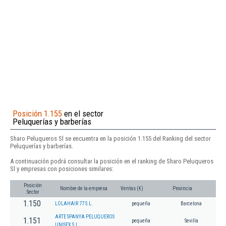
Posición 1.155
en el sector
Peluquerías y barberías
Sharo Peluqueros Sl se encuentra en la posición 1.155 del Ranking del sector
Peluquerías y barberías.
A continuación podrá consultar la posición en el ranking de Sharo Peluqueros
Sl y empresas con posiciones similares:
Posición
Nombre de la empresa
Ventas (€)
Provincia
Sector
1.150
LOLAHAIR 77 S.L.
pequeña
Barcelona
ARTE SPANYA PELUQUEROS
1.151
pequeña
Sevilla
UNISEX S.L.