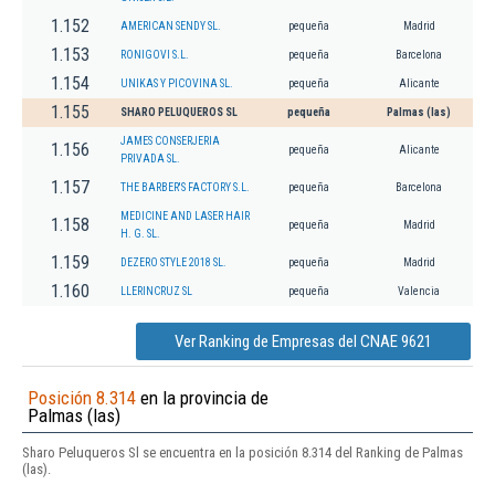
1.152
AMERICAN SENDY SL.
pequeña
Madrid
1.153
RONIGOVI S.L.
pequeña
Barcelona
1.154
UNIKAS Y PICOVINA SL.
pequeña
Alicante
1.155
SHARO PELUQUEROS SL
pequeña
Palmas (las)
JAMES CONSERJERIA
1.156
pequeña
Alicante
PRIVADA SL.
1.157
THE BARBER'S FACTORY S.L.
pequeña
Barcelona
MEDICINE AND LASER HAIR
1.158
pequeña
Madrid
H. G. SL.
1.159
DEZERO STYLE 2018 SL.
pequeña
Madrid
1.160
LLERINCRUZ SL
pequeña
Valencia
Ver Ranking de Empresas del CNAE 9621
Posición 8.314
en la provincia de
Palmas (las)
Sharo Peluqueros Sl se encuentra en la posición 8.314 del Ranking de Palmas
(las).