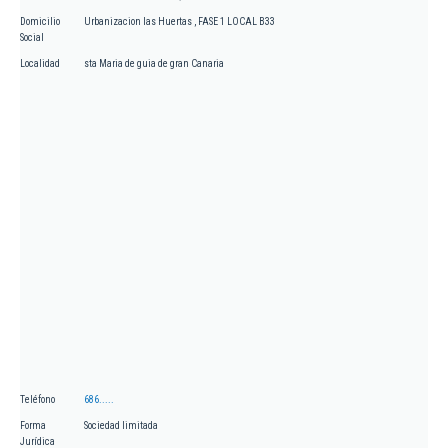
Domicilio
Urbanizacion las Huertas , FASE 1 LOCAL B33
Social
Localidad
sta Maria de guia de gran Canaria
Teléfono
686.....
Forma
Sociedad limitada
Jurídica