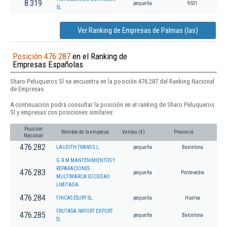
8.319
pequeña
9531
SL
Ver Ranking de Empresas de Palmas (las)
Posición 476.287
en el Ranking de
Empresas Españolas
Sharo Peluqueros Sl se encuentra en la posición 476.287 del Ranking Nacional
de Empresas.
A continuación podrá consultar la posición en el ranking de Sharo Peluqueros
Sl y empresas con posiciones similares:
Posición
Nombre de la empresa
Ventas (€)
Provincia
Nacional
476.282
LAUDITH TRANS S.L.
pequeña
Barcelona
G.R.M MANTENIMIENTOS Y
REPARACIONES
476.283
pequeña
Pontevedra
MULTIMARCA SOCIEDAD
LIMITADA.
476.284
FINCAS ESURY SL.
pequeña
Huelva
FRUTASA IMPORT EXPORT
476.285
pequeña
Barcelona
SL