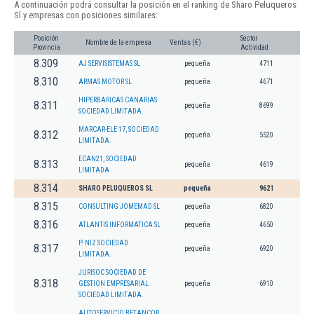
A continuación podrá consultar la posición en el ranking de Sharo Peluqueros
Sl y empresas con posiciones similares:
Posición
Sector
Nombre de la empresa
Ventas (€)
Provincia
Actividad
8.309
AJ SERVISISTEMAS SL
pequeña
4711
8.310
ARMAS MOTOR SL
pequeña
4671
HIPERBARICAS CANARIAS
8.311
pequeña
8699
SOCIEDAD LIMITADA.
MARCAR-ELE 17, SOCIEDAD
8.312
pequeña
5520
LIMITADA.
ECAN21, SOCIEDAD
8.313
pequeña
4619
LIMITADA.
8.314
SHARO PELUQUEROS SL
pequeña
9621
8.315
CONSULTING JOMEMAD SL
pequeña
6820
8.316
ATLANTIS INFORMATICA SL
pequeña
4650
P. NIZ SOCIEDAD
8.317
pequeña
6920
LIMITADA.
JURISOC SOCIEDAD DE
8.318
GESTION EMPRESARIAL
pequeña
6910
SOCIEDAD LIMITADA.
AUTOSERVICIO BETANCOR