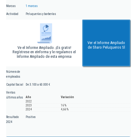
Marcas
1 marcas
Actividad
Peluquerías y barberías
Ver el Informe Ampliado
de Sharo Peluqueros Sl
Ve el Informe Ampliado. ¡Es gratis!
Regístrese en eInforma y le regalamos el
Informe Ampliado de esta empresa
Número de
empleados
Capital Social
De 3.100 a 60.000 €
Ventas
Año
Variación
últimos años
2022
2023
16 %
2024
4,66 %
Resultado
Positivo
2024