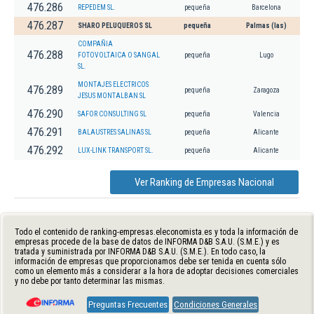
476.286
REPEDEM SL.
pequeña
Barcelona
476.287
SHARO PELUQUEROS SL
pequeña
Palmas (las)
COMPAÑIA
476.288
FOTOVOLTAICA O SANGAL
pequeña
Lugo
SL.
MONTAJES ELECTRICOS
476.289
pequeña
Zaragoza
JESUS MONTALBAN SL
476.290
SAFOR CONSULTING SL
pequeña
Valencia
476.291
BALAUSTRES SALINAS SL
pequeña
Alicante
476.292
LUX-LINK TRANSPORT SL.
pequeña
Alicante
Ver Ranking de Empresas Nacional
Todo el contenido de ranking-empresas.eleconomista.es y toda la información de
empresas procede de la base de datos de INFORMA D&B S.A.U. (S.M.E.) y es
tratada y suministrada por INFORMA D&B S.A.U. (S.M.E.). En todo caso, la
información de empresas que proporcionamos debe ser tenida en cuenta sólo
como un elemento más a considerar a la hora de adoptar decisiones comerciales
y no debe por tanto determinar las mismas.
Preguntas Frecuentes
Condiciones Generales