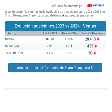
Información ofrecida por
A continuación le mostramos la evolución de posiciones entre 2023 y 2024 de
Sharo Peluqueros Sl por cada uno de los rankings según sus ventas:
Evolución posiciones 2023 vs 2024 - Ventas
Ranking
Posición 2023
Posición 2024
Evolución Posiciones
28.418
Nacional
447.869
476.287
455
Palmas (las)
7.859
8.314
50
Sector CNAE 9621
1.105
1.155
Acceda a toda la información de Sharo Peluqueros Sl