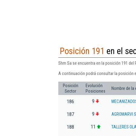
Posición 191
en el se
Shm Sa se encuentra en la posición 191 del 
A continuación podrá consultar la posición 
Posición
Evolución
Nombre de la
Sector
Posiciones
9
186
MECANIZADOS
9
187
AGROMARVI S
11
188
TALLERES OL