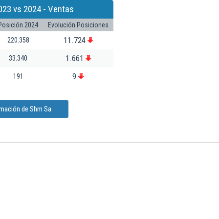
023 vs 2024 - Ventas
Posición 2024
Evolución Posiciones
11.724
220.358
1.661
33.340
9
191
ormación de Shm Sa