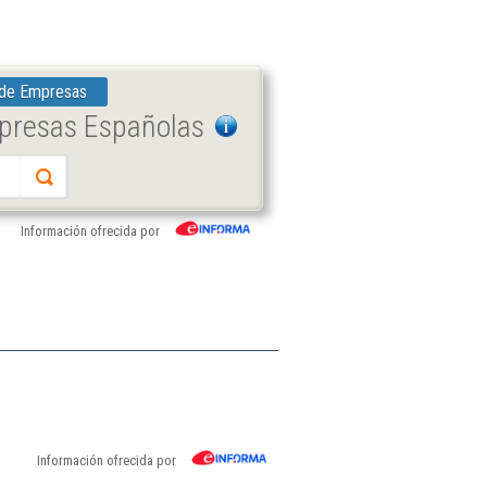
 de Empresas
mpresas Españolas
Información ofrecida por
Información ofrecida por