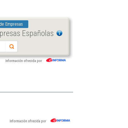
 de Empresas
mpresas Españolas
Información ofrecida por
Información ofrecida por