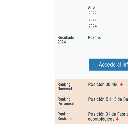
Año
2022
2023
2024
Resultado
Positivo
2024
Accede al In
Posición 30.480
Ranking
Nacional
Posición 5.115 de Ba
Ranking
Provincial
Posición 31 de Fabri
Ranking
odontológicos
Sectorial