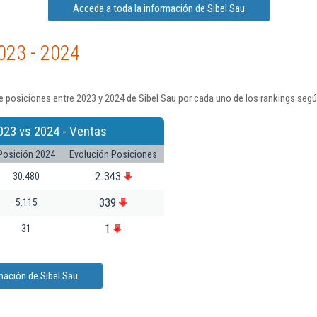
Acceda a toda la información de Sibel Sau
023 - 2024
 posiciones entre 2023 y 2024 de Sibel Sau por cada uno de los rankings segú
023 vs 2024 - Ventas
Posición 2024
Evolución Posiciones
2.343
30.480
339
5.115
1
31
mación de Sibel Sau