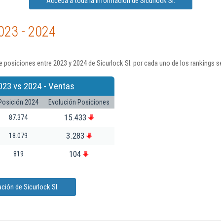
Acceda a toda la información de Sicurlock Sl.
023 - 2024
 posiciones entre 2023 y 2024 de Sicurlock Sl. por cada uno de los rankings 
023 vs 2024 - Ventas
Posición 2024
Evolución Posiciones
15.433
87.374
3.283
18.079
104
819
ción de Sicurlock Sl.