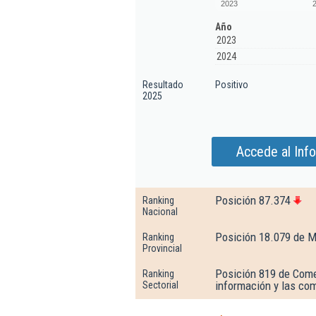
2023
Año
2023
2024
Resultado
Positivo
2025
Accede al Info
Posición 87.374
Ranking
Nacional
Posición 18.079 de M
Ranking
Provincial
Posición 819 de Comer
Ranking
información y las co
Sectorial