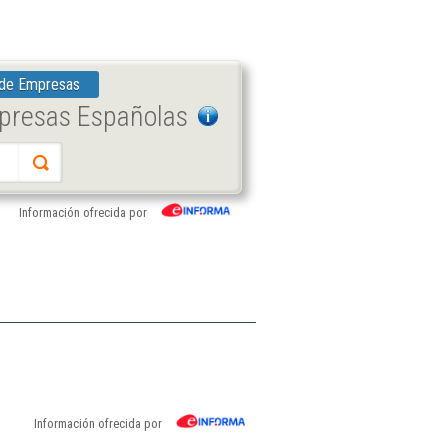
 de Empresas
mpresas Españolas
Información ofrecida por
Información ofrecida por