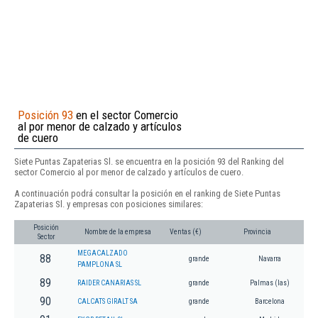
Posición 93
en el sector Comercio
al por menor de calzado y artículos
de cuero
Siete Puntas Zapaterias Sl. se encuentra en la posición 93 del Ranking del
sector Comercio al por menor de calzado y artículos de cuero.
A continuación podrá consultar la posición en el ranking de Siete Puntas
Zapaterias Sl. y empresas con posiciones similares:
Posición
Nombre de la empresa
Ventas (€)
Provincia
Sector
MEGACALZADO
88
grande
Navarra
PAMPLONA SL
89
RAIDER CANARIAS SL
grande
Palmas (las)
90
CALCATS GIRALT SA
grande
Barcelona