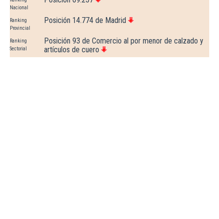
Nacional
Posición 14.774 de Madrid
Ranking
Provincial
Posición 93 de Comercio al por menor de calzado y
Ranking
artículos de cuero
Sectorial