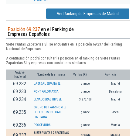
Ver Ranking de Empresas de Madrid
Posición 69.237
en el Ranking de
Empresas Españolas
Siete Puntas Zapaterias Sl. se encuentra en la posición 69.237 del Ranking
Nacional de Empresas.
A continuación podrá consultar la posición en el ranking de Siete Puntas
Zapaterias Sl. y empresas con posiciones similares:
Posición
Nombre de la empresa
Ventas (€)
Provincia
Nacional
69.232
LAERDAL ESPAÑA SL
grande
Madrid
69.233
FONT PALOMAS SA
grande
Barcelona
69.234
EL SALOBRAL HIVE SL.
3.275.109
Madrid
GRUPO DE TRANSPORTES
69.235
EL PECHU SOCIEDAD
grande
Jaén
LIMITADA
69.236
PROCEMUR SL
grande
Murcia
SIETE PUNTAS ZAPATERIAS
69.237
grande
Madrid