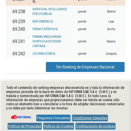
SL.
AIRTIFICIAL INTELLIGENCE
69.238
grande
Madrid
STRUCTURES SA.
69.239
BEN-FERREIRO SL
grande
Lugo
69.240
FERIAS Y EVENTOS SL
grande
Sevilla
FERMAQ MAQUINARIA
69.241
HORTICOLA SOCIEDAD
grande
Segovia
LIMITADA.
69.242
COCINAS COEM SL
grande
Zaragoza
Ver Ranking de Empresas Nacional
Todo el contenido de ranking-empresas.eleconomista.es y toda la información de
empresas procede de la base de datos de INFORMA D&B S.A.U. (S.M.E.) y es
tratada y suministrada por INFORMA D&B S.A.U. (S.M.E.). En todo caso, la
información de empresas que proporcionamos debe ser tenida en cuenta sólo
como un elemento más a considerar a la hora de adoptar decisiones comerciales
y no debe por tanto determinar las mismas.
Preguntas Frecuentes
Condiciones Generales
Política de Privacidad
Política de Cookies
Configuración de cookies