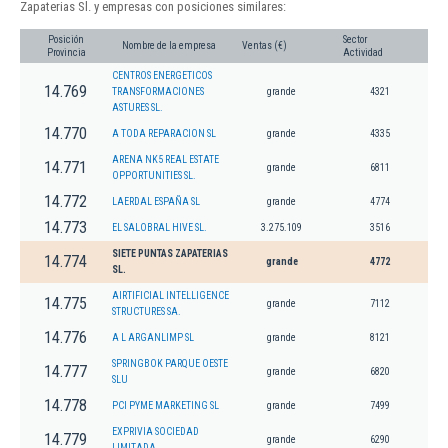
Zapaterias Sl. y empresas con posiciones similares:
Posición
Sector
Nombre de la empresa
Ventas (€)
Provincia
Actividad
CENTROS ENERGETICOS
14.769
TRANSFORMACIONES
grande
4321
ASTURES SL.
14.770
A TODA REPARACION SL
grande
4335
ARENA NK5 REAL ESTATE
14.771
grande
6811
OPPORTUNITIES SL.
14.772
LAERDAL ESPAÑA SL
grande
4774
14.773
EL SALOBRAL HIVE SL.
3.275.109
3516
SIETE PUNTAS ZAPATERIAS
14.774
grande
4772
SL.
AIRTIFICIAL INTELLIGENCE
14.775
grande
7112
STRUCTURES SA.
14.776
A L ARGANLIMP SL
grande
8121
SPRINGBOK PARQUE OESTE
14.777
grande
6820
SLU
14.778
PCI PYME MARKETING SL
grande
7499
EXPRIVIA SOCIEDAD
14.779
grande
6290
LIMITADA.