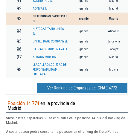
91
EXGR RETAIL SL.
grande
Madrid
92
AONVAS SL
grande
Madrid
SIETE PUNTAS ZAPATERIAS
93
grande
Madrid
SL.
NIETOGARITANO-UNISA
94
grande
Alicante
SL.
95
UNITED BAGS COMPANY SL
grande
Barcelona
96
CALZADOS MORO MAYA SL
grande
Badajoz
97
ALDABA WORLD SL.
grande
Madrid
LLACALLAO SOCIEDAD DE
98
RESPONSABILIDAD
grande
Murcia
LIMITADA.
Ver Ranking de Empresas del CNAE 4772
Posición 14.774
en la provincia de
Madrid
Siete Puntas Zapaterias Sl. se encuentra en la posición 14.774 del Ranking de
Madrid.
A continuación podrá consultar la posición en el ranking de Siete Puntas