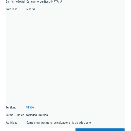
Domicilio Social
Calle amor de dios , 4 - PTA. A
Localidad
Madrid
Teléfono
91506...
Forma Jurídica
Sociedad limitada
Actividad
Comercio al por menor de calzado y artículos de cuero