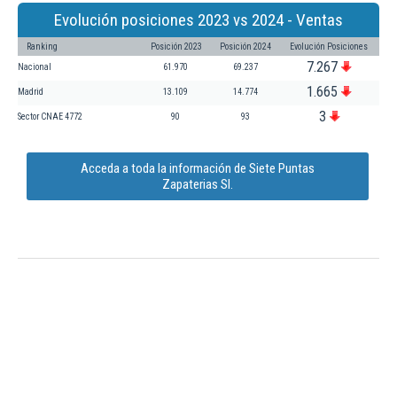
Evolución posiciones 2023 vs 2024 - Ventas
Ranking
Posición 2023
Posición 2024
Evolución Posiciones
7.267
Nacional
61.970
69.237
1.665
Madrid
13.109
14.774
3
Sector CNAE 4772
90
93
Acceda a toda la información de Siete Puntas
Zapaterias Sl.