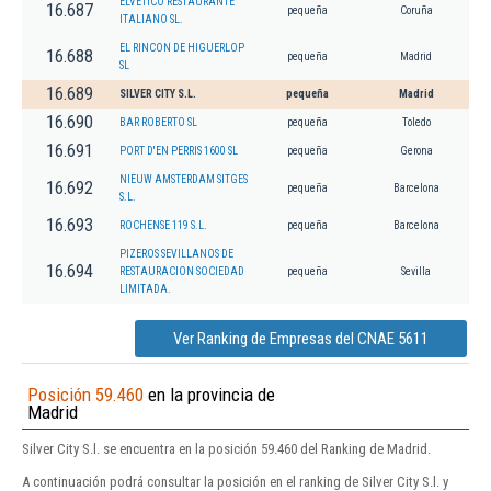
ELVETICO RESTAURANTE
16.687
pequeña
Coruña
ITALIANO SL.
EL RINCON DE HIGUERLOP
16.688
pequeña
Madrid
SL
16.689
SILVER CITY S.L.
pequeña
Madrid
16.690
BAR ROBERTO SL
pequeña
Toledo
16.691
PORT D'EN PERRIS 1600 SL
pequeña
Gerona
NIEUW AMSTERDAM SITGES
16.692
pequeña
Barcelona
S.L.
16.693
ROCHENSE 119 S.L.
pequeña
Barcelona
PIZEROS SEVILLANOS DE
16.694
RESTAURACION SOCIEDAD
pequeña
Sevilla
LIMITADA.
Ver Ranking de Empresas del CNAE 5611
Posición 59.460
en la provincia de
Madrid
Silver City S.l. se encuentra en la posición 59.460 del Ranking de Madrid.
A continuación podrá consultar la posición en el ranking de Silver City S.l. y