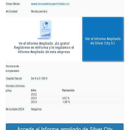
Otras Webs
www.lacasadelasparrilladas.es
Actividad
Restaurantes
Ver el Informe Ampliado
de Silver City S.l.
Ve el Informe Ampliado. ¡Es gratis!
Regístrese en eInforma y le regalamos el
Informe Ampliado de esta empresa
Número de
empleados
Capital Social
De 0 a 3.100 €
Ventas últimos
Año
Variación
años
2022
2023
4,92 %
2024
-1,88 %
Resultado 2024
Negativo
Accede al Informe ampliado de Silver City