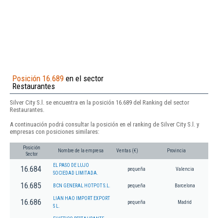
Posición 16.689
en el sector
Restaurantes
Silver City S.l. se encuentra en la posición 16.689 del Ranking del sector
Restaurantes.
A continuación podrá consultar la posición en el ranking de Silver City S.l. y
empresas con posiciones similares:
Posición
Nombre de la empresa
Ventas (€)
Provincia
Sector
EL PASO DE LUJO
16.684
pequeña
Valencia
SOCIEDAD LIMITADA.
16.685
BCN GENERAL HOTPOT S.L.
pequeña
Barcelona
LIAN HAO IMPORT EXPORT
16.686
pequeña
Madrid
S L.