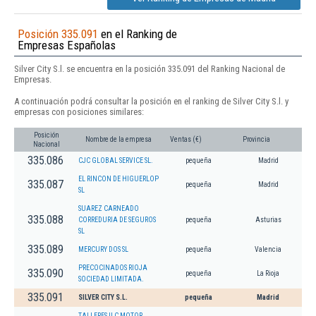
Posición 335.091
en el Ranking de
Empresas Españolas
Silver City S.l. se encuentra en la posición 335.091 del Ranking Nacional de
Empresas.
A continuación podrá consultar la posición en el ranking de Silver City S.l. y
empresas con posiciones similares:
Posición
Nombre de la empresa
Ventas (€)
Provincia
Nacional
335.086
CJC GLOBAL SERVICE SL.
pequeña
Madrid
EL RINCON DE HIGUERLOP
335.087
pequeña
Madrid
SL
SUAREZ CARNEADO
335.088
CORREDURIA DE SEGUROS
pequeña
Asturias
SL
335.089
MERCURY DOS SL
pequeña
Valencia
PRECOCINADOS RIOJA
335.090
pequeña
La Rioja
SOCIEDAD LIMITADA.
335.091
SILVER CITY S.L.
pequeña
Madrid
TALLERES ILC MOTOR