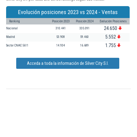
Evolución posiciones 2023 vs 2024 - Ventas
Ranking
Posición 2023
Posición 2024
Evolución Posiciones
24.650
Nacional
310.441
335.091
5.552
Madrid
53.908
59.460
1.755
Sector CNAE 5611
14.934
16.689
Acceda a toda la información de Silver City S.l.