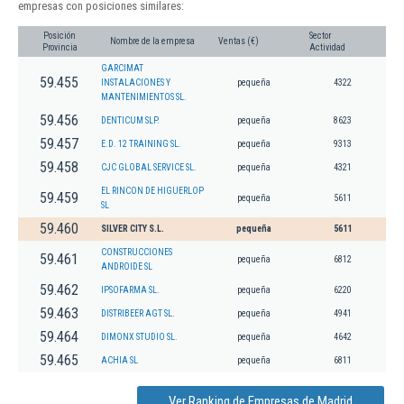
empresas con posiciones similares:
Posición
Sector
Nombre de la empresa
Ventas (€)
Provincia
Actividad
GARCIMAT
59.455
INSTALACIONES Y
pequeña
4322
MANTENIMIENTOS SL.
59.456
DENTICUM SLP.
pequeña
8623
59.457
E.D. 12 TRAINING SL.
pequeña
9313
59.458
CJC GLOBAL SERVICE SL.
pequeña
4321
EL RINCON DE HIGUERLOP
59.459
pequeña
5611
SL
59.460
SILVER CITY S.L.
pequeña
5611
CONSTRUCCIONES
59.461
pequeña
6812
ANDROIDE SL
59.462
IPSOFARMA SL.
pequeña
6220
59.463
DISTRIBEER AGT SL.
pequeña
4941
59.464
DIMONX STUDIO SL.
pequeña
4642
59.465
ACHIA SL
pequeña
6811
Ver Ranking de Empresas de Madrid