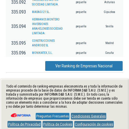
335.092
pequeña
Asturias
SOCIEDAD LIMITADA.
335.093
MARAGI 21 SL.
pequeña
Gipuzkoa
HERMANOS MONTERO
INVERSIONES
335.094
pequeña
Sevilla
ARAHELENSES SOCIEDAD
LIMITADA.
CONSTRUCCIONES
335.095
pequeña
Madrid
ANDROIDE SL
335.096
MONIKATEX, S.L.
pequeña
Coruña
Ver Ranking de Empresas Nacional
Todo el contenido de ranking-empresas.eleconomista.es y toda la información de
empresas procede de la base de datos de INFORMA D&B S.A.U. (S.M.E.) y es
tratada y suministrada por INFORMA D&B S.A.U. (S.M.E.). En todo caso, la
información de empresas que proporcionamos debe ser tenida en cuenta sólo
como un elemento más a considerar a la hora de adoptar decisiones comerciales
y no debe por tanto determinar las mismas.
Preguntas Frecuentes
Condiciones Generales
Política de Privacidad
Política de Cookies
Configuración de cookies