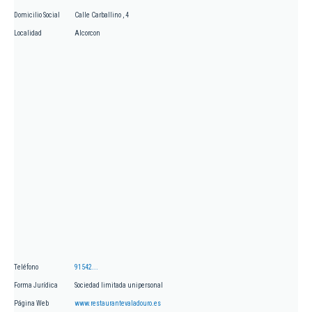
Domicilio Social
Calle Carballino , 4
Localidad
Alcorcon
Teléfono
91542...
Forma Jurídica
Sociedad limitada unipersonal
Página Web
www.restaurantevaladouro.es