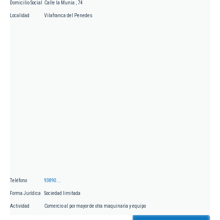
Domicilio Social
Calle la Munia , 74
Localidad
Vilafranca del Penedes
Teléfono
93890...
Forma Jurídica
Sociedad limitada
Actividad
Comercio al por mayor de otra maquinaria y equipo