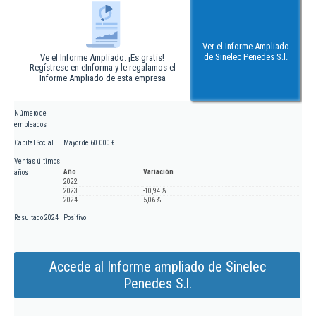
Ver el Informe Ampliado
de Sinelec Penedes S.l.
Ve el Informe Ampliado. ¡Es gratis!
Regístrese en eInforma y le regalamos el
Informe Ampliado de esta empresa
Número de
empleados
Capital Social
Mayor de 60.000 €
Ventas últimos
Año
Variación
años
2022
2023
-10,94 %
2024
5,06 %
Resultado 2024
Positivo
Accede al Informe ampliado de Sinelec
Penedes S.l.