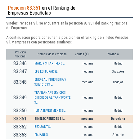
Posición 83.351
en el Ranking de
Empresas Españolas
Sinelec Penedes S.l. se encuentra en la posición 83.351 del Ranking Nacional
de Empresas.
A continuación podrá consultar la posición en el ranking de Sinelec Penedes
S.l. y empresas con posiciones similares:
Posición
Nombre de la empresa
Ventas (€)
Provincia
Nacional
83.346
MARE FISH ARTIFEX SL.
mediana
Madrid
83.347
EFZ EGITURAK SL.
mediana
Gipuzkoa
ENERGAL INGENIERIA Y
83.348
mediana
Badajoz
SERVICIOS S.L.
TRANSANAP SERVICIOS
83.349
DIRIGIDOS AL TRANSPORTE
mediana
Madrid
SL.
83.350
ILITIA INVESTMENTS SL.
mediana
Madrid
83.351
SINELEC PENEDES S.L.
mediana
Barcelona
83.352
BEQUANT SL
mediana
Madrid
83.353
FRUANI SL
mediana
Alicante