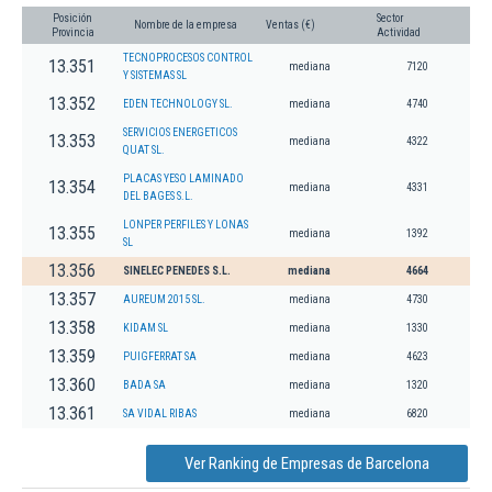
Posición
Sector
Nombre de la empresa
Ventas (€)
Provincia
Actividad
TECNOPROCESOS CONTROL
13.351
mediana
7120
Y SISTEMAS SL
13.352
EDEN TECHNOLOGY SL.
mediana
4740
SERVICIOS ENERGETICOS
13.353
mediana
4322
QUAT SL.
PLACAS YESO LAMINADO
13.354
mediana
4331
DEL BAGES S.L.
LONPER PERFILES Y LONAS
13.355
mediana
1392
SL
13.356
SINELEC PENEDES S.L.
mediana
4664
13.357
AUREUM 2015 SL.
mediana
4730
13.358
KIDAM SL
mediana
1330
13.359
PUIGFERRAT SA
mediana
4623
13.360
BADA SA
mediana
1320
13.361
SA VIDAL RIBAS
mediana
6820
Ver Ranking de Empresas de Barcelona