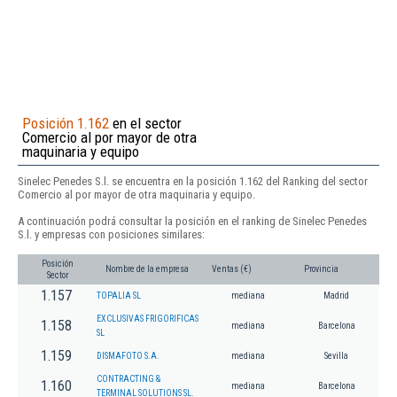
Posición 1.162
en el sector
Comercio al por mayor de otra
maquinaria y equipo
Sinelec Penedes S.l. se encuentra en la posición 1.162 del Ranking del sector
Comercio al por mayor de otra maquinaria y equipo.
A continuación podrá consultar la posición en el ranking de Sinelec Penedes
S.l. y empresas con posiciones similares:
Posición
Nombre de la empresa
Ventas (€)
Provincia
Sector
1.157
TOPALIA SL
mediana
Madrid
EXCLUSIVAS FRIGORIFICAS
1.158
mediana
Barcelona
SL
1.159
DISMAFOTO S.A.
mediana
Sevilla
CONTRACTING &
1.160
mediana
Barcelona
TERMINAL SOLUTIONS SL.