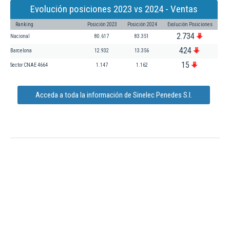
Evolución posiciones 2023 vs 2024 - Ventas
Ranking
Posición 2023
Posición 2024
Evolución Posiciones
2.734
Nacional
80.617
83.351
424
Barcelona
12.932
13.356
15
Sector CNAE 4664
1.147
1.162
Acceda a toda la información de Sinelec Penedes S.l.