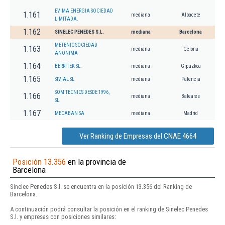
EVIMA ENERGIA SOCIEDAD
1.161
mediana
Albacete
LIMITADA.
1.162
SINELEC PENEDES S.L.
mediana
Barcelona
METENIC SOCIEDAD
1.163
mediana
Gerona
ANONIMA
1.164
BERRITEK SL.
mediana
Gipuzkoa
1.165
SIVIAL SL
mediana
Palencia
SOM TECNICS DESDE 1996,
1.166
mediana
Baleares
SL.
1.167
MECABAN SA
mediana
Madrid
Ver Ranking de Empresas del CNAE 4664
Posición 13.356
en la provincia de
Barcelona
Sinelec Penedes S.l. se encuentra en la posición 13.356 del Ranking de
Barcelona.
A continuación podrá consultar la posición en el ranking de Sinelec Penedes
S.l. y empresas con posiciones similares: