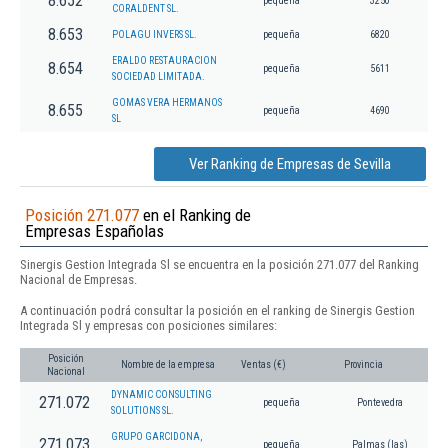
8.652
pequeña
3250
CORALDENT SL.
8.653
POLAGU INVERS SL.
pequeña
6820
ERALDO RESTAURACION
8.654
pequeña
5611
SOCIEDAD LIMITADA.
GOMAS VERA HERMANOS
8.655
pequeña
4690
SL
Ver Ranking de Empresas de Sevilla
Posición 271.077
en el Ranking de
Empresas Españolas
Sinergis Gestion Integrada Sl se encuentra en la posición 271.077 del Ranking
Nacional de Empresas.
A continuación podrá consultar la posición en el ranking de Sinergis Gestion
Integrada Sl y empresas con posiciones similares:
Posición
Nombre de la empresa
Ventas (€)
Provincia
Nacional
DYNAMIC CONSULTING
271.072
pequeña
Pontevedra
SOLUTIONS SL.
GRUPO GARCIDONA,
271.073
pequeña
Palmas (las)