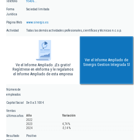
Teléfono
95436...
Forma
Sociedad limitada
Jurídica
Página Web
www.sinergis.es
Actividad
Todas las demás actividades profesionales, científicas y técnicas n.c.o.p.
Ver el Informe Ampliado de
Sinergis Gestion Integrada Sl
Ve el Informe Ampliado. ¡Es gratis!
Regístrese en eInforma y le regalamos
el Informe Ampliado de esta empresa
Número de
empleados
Capital Social
De 0 a 3.100 €
Ventas
Año
Variación
últimos años
2022
2023
4,74 %
2024
-3,14 %
Resultado
Positivo