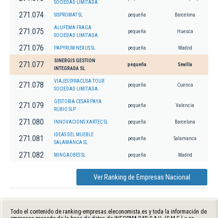
SOCIEDAD LIMITADA.
271.074
SISPROMAT SL
pequeña
Barcelona
ALUFEMA FRAGA
271.075
pequeña
Huesca
SOCIEDAD LIMITADA.
271.076
PAPYRUM NEXUS SL
pequeña
Madrid
SINERGIS GESTION
271.077
pequeña
Sevilla
INTEGRADA SL
VIAJES SYRACUSA TOUR
271.078
pequeña
Cuenca
SOCIEDAD LIMITADA.
GESTORIA CESAR PAYA
271.079
pequeña
Valencia
RUBIO SLP
271.080
INNOVACIONS XARTEC SL
pequeña
Barcelona
IDEAS DEL MUEBLE
271.081
pequeña
Salamanca
SALAMANCA SL
271.082
MINGAOBES SL
pequeña
Madrid
Ver Ranking de Empresas Nacional
Todo el contenido de ranking-empresas.eleconomista.es y toda la información de