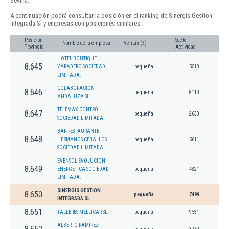
Sevilla.
A continuación podrá consultar la posición en el ranking de Sinergis Gestion
Integrada Sl y empresas con posiciones similares:
Posición
Sector
Nombre de la empresa
Ventas (€)
Provincia
Actividad
HOTEL BOUTIQUE
8.645
VARADERO SOCIEDAD
pequeña
5510
LIMITADA.
COLABORACION
8.646
pequeña
8110
ANDALUZA SL
TELEMAX CONTROL
8.647
pequeña
2630
SOCIEDAD LIMITADA.
BAR RESTAURANTE
8.648
HERMANOS CEBALLOS
pequeña
5611
SOCIEDAD LIMITADA.
EVENSOL EVOLUCION
8.649
ENERGETICA SOCIEDAD
pequeña
4321
LIMITADA.
SINERGIS GESTION
8.650
pequeña
7499
INTEGRADA SL
8.651
TALLERES MELLICAR SL.
pequeña
9531
ALBERTO RAMIREZ