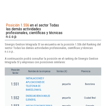
Posición 1.556
en el sector Todas
las demás actividades
profesionales, científicas y técnicas
n.c.o.p.
Sinergis Gestion Integrada Sl se encuentra en la posición 1.556 del Ranking del
sector Todas las demás actividades profesionales, científicas y técnicas
n.c.o.p..
A continuación podrá consultar la posición en el ranking de Sinergis Gestion
Integrada Sl y empresas con posiciones similares:
Posición
Nombre de la empresa
Ventas (€)
Provincia
Sector
INSTALACIONES Y
APLICACIONES DE
1.551
pequeña
Barcelona
TELEFONIA DE
BARCELONA SL
ENERGIAS RENOVABLES
1.552
pequeña
Ciudad Real
EJENER SL
1.553
INFOAUTONOMOS 2009 SL
pequeña
Granada