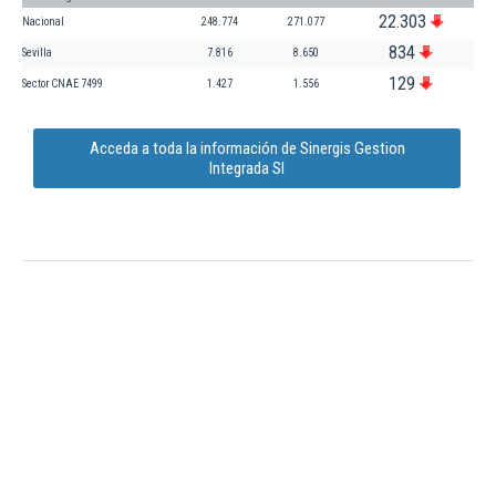
22.303
Nacional
248.774
271.077
834
Sevilla
7.816
8.650
129
Sector CNAE 7499
1.427
1.556
Acceda a toda la información de Sinergis Gestion
Integrada Sl