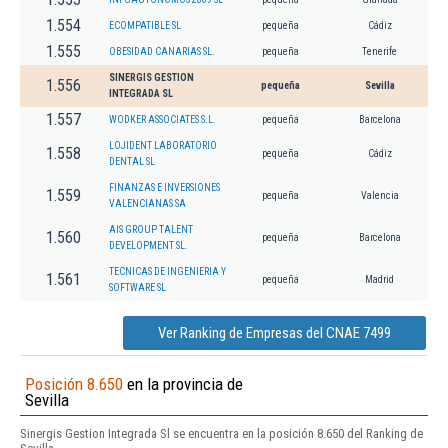
1.554
ECOMPATIBLE SL
pequeña
Cádiz
1.555
OBESIDAD CANARIAS SL.
pequeña
Tenerife
SINERGIS GESTION
1.556
pequeña
Sevilla
INTEGRADA SL
1.557
WODKER ASSOCIATES S.L.
pequeña
Barcelona
LOJIDENT LABORATORIO
1.558
pequeña
Cádiz
DENTAL SL
FINANZAS E INVERSIONES
1.559
pequeña
Valencia
VALENCIANAS SA
AIS GROUP TALENT
1.560
pequeña
Barcelona
DEVELOPMENT SL.
TECNICAS DE INGENIERIA Y
1.561
pequeña
Madrid
SOFTWARE SL
Ver Ranking de Empresas del CNAE 7499
Posición 8.650
en la provincia de
Sevilla
Sinergis Gestion Integrada Sl se encuentra en la posición 8.650 del Ranking de