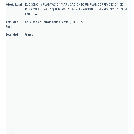
Objeto Social
EL DISENO, IMPLANTACION Y APLICACION DE UN PLAN DE PREVENCION DE
RIESGOS LABORALES QUE PERMITA LA INTEGRACION DE LA PREVENCION EN LA
EMPRESA.
Domicilio
Calle Dolores Barbara Cortes Castro , , - BL. 3, PO
Social
Localidad
Gines