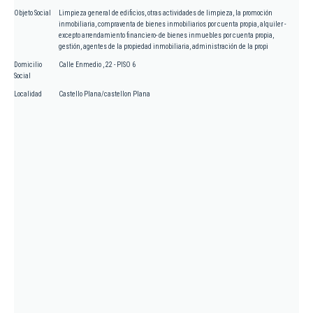
Objeto Social
Limpieza general de edificios, otras actividades de limpieza, la promoción
inmobiliaria, compraventa de bienes inmobiliarios por cuenta propia, alquiler -
excepto arrendamiento financiero- de bienes inmuebles por cuenta propia,
gestión, agentes de la propiedad inmobiliaria, administración de la propi
Domicilio
Calle Enmedio , 22 - PISO 6
Social
Localidad
Castello Plana/castellon Plana