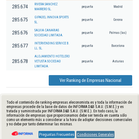
RIVERA SANCHEZ
285.674
pequeña
Madrid
MARRERO SL.
GIPADEL INNOVA SPORTS
285.675
pequeña
Gerona
SL.
SALVIA CANARIAS
285.676
pequeña
Palmas (las)
SOCIEDAD LIMITADA.
INTERVENDING SERVICE B.
285.677
pequeña
Barcelona
LL. SL.
ALOJAMIENTO HOTELERO
285.678
VETUSTA SOCIEDAD
pequeña
Asturias
LIMITADA.
Ver Ranking de Empresas Nacional
Todo el contenido de ranking-empresas.eleconomista.es y toda la información de
empresas procede de la base de datos de INFORMA D&B S.A.U. (S.M.E.) y es
tratada y suministrada por INFORMA D&B S.A.U. (S.M.E.). En todo caso, la
información de empresas que proporcionamos debe ser tenida en cuenta sólo
como un elemento más a considerar a la hora de adoptar decisiones comerciales
y no debe por tanto determinar las mismas.
Preguntas Frecuentes
Condiciones Generales