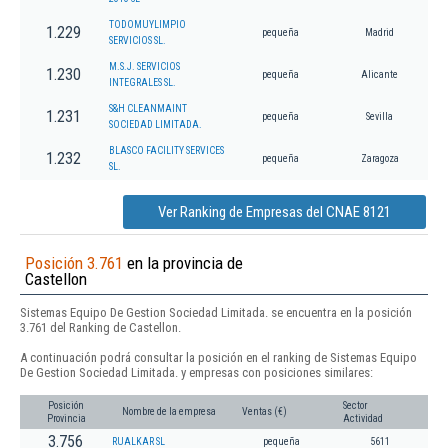
TODOMUYLIMPIO
1.229
pequeña
Madrid
SERVICIOS SL.
M.S.J. SERVICIOS
1.230
pequeña
Alicante
INTEGRALES SL.
S&H CLEANMAINT
1.231
pequeña
Sevilla
SOCIEDAD LIMITADA.
BLASCO FACILITY SERVICES
1.232
pequeña
Zaragoza
SL.
Ver Ranking de Empresas del CNAE 8121
Posición 3.761
en la provincia de
Castellon
Sistemas Equipo De Gestion Sociedad Limitada. se encuentra en la posición
3.761 del Ranking de Castellon.
A continuación podrá consultar la posición en el ranking de Sistemas Equipo
De Gestion Sociedad Limitada. y empresas con posiciones similares:
Posición
Sector
Nombre de la empresa
Ventas (€)
Provincia
Actividad
3.756
RUALKAR SL
pequeña
5611