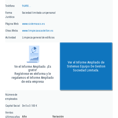
Teléfono
96490...
Forma
Sociedad limitada unipersonal
Jurídica
Página Web
www.sistemascs.es
Otras Webs
www.limpiezascastellon.es
Actividad
Limpieza general de edificios
Ver el Informe Ampliado de
Sistemas Equipo De Gestion
Ve el Informe Ampliado. ¡Es
gratis!
Sociedad Limitada.
Regístrese en eInforma y le
regalamos el Informe Ampliado
de esta empresa
Número de
empleados
Capital Social
De 0 a 3.100 €
Ventas
Año
Variación
últimos años