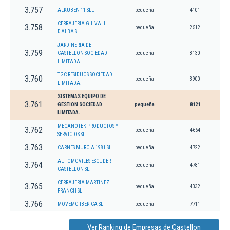
3.757
ALKUBEN 11 SLU
pequeña
4101
CERRAJERIA GIL VALL
3.758
pequeña
2512
D'ALBA SL.
JARDINERIA DE
3.759
CASTELLON SOCIEDAD
pequeña
8130
LIMITADA
TGC RESIDUOS SOCIEDAD
3.760
pequeña
3900
LIMITADA.
SISTEMAS EQUIPO DE
3.761
GESTION SOCIEDAD
pequeña
8121
LIMITADA.
MECANOTEK PRODUCTOS Y
3.762
pequeña
4664
SERVICIOS SL
3.763
CARNES MURCIA 1981 SL.
pequeña
4722
AUTOMOVILES ESCUDER
3.764
pequeña
4781
CASTELLON SL.
CERRAJERIA MARTINEZ
3.765
pequeña
4332
FRANCH SL
3.766
MOVEMO IBERICA SL
pequeña
7711
Ver Ranking de Empresas de Castellon