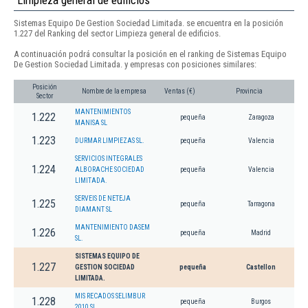
Sistemas Equipo De Gestion Sociedad Limitada. se encuentra en la posición
1.227 del Ranking del sector Limpieza general de edificios.
A continuación podrá consultar la posición en el ranking de Sistemas Equipo
De Gestion Sociedad Limitada. y empresas con posiciones similares:
Posición
Nombre de la empresa
Ventas (€)
Provincia
Sector
MANTENIMIENTOS
1.222
pequeña
Zaragoza
MANISA SL
1.223
DURMAR LIMPIEZAS SL.
pequeña
Valencia
SERVICIOS INTEGRALES
1.224
ALBORACHE SOCIEDAD
pequeña
Valencia
LIMITADA.
SERVEIS DE NETEJA
1.225
pequeña
Tarragona
DIAMANT SL
MANTENIMIENTO DASEM
1.226
pequeña
Madrid
SL.
SISTEMAS EQUIPO DE
1.227
GESTION SOCIEDAD
pequeña
Castellon
LIMITADA.
MIS RECADOS SELIMBUR
1.228
pequeña
Burgos
2010 SL