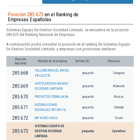
Posición 285.673
en el Ranking de
Empresas Españolas
Sistemas Equipo De Gestion Sociedad Limitada. se encuentra en la posición
285.673 del Ranking Nacional de Empresas.
A continuación podrá consultar la posición en el ranking de Sistemas Equipo
De Gestion Sociedad Limitada. y empresas con posiciones similares:
Posición
Nombre de la empresa
Ventas (€)
Provincia
Nacional
TALLERES MIGUEL ANGEL
285.668
pequeña
Zaragoza
VALLEJO SL
HOSTELEROS RIO MUNDO
285.669
pequeña
Albacete
SOCIEDAD LIMITADA.
285.670
PROYECTOS TERRALIA SA.
pequeña
Murcia
DISTRIBUCIONES
285.671
pequeña
Córdoba
RODRIGUEZ REY 2007 SL
285.672
SAT AGRO-CINCO
pequeña
Teruel
SISTEMAS EQUIPO DE
285.673
GESTION SOCIEDAD
pequeña
Castellon
LIMITADA.