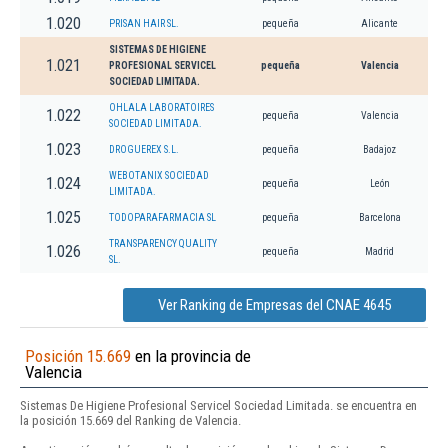
1.020
PRISAN HAIR SL.
pequeña
Alicante
SISTEMAS DE HIGIENE
1.021
PROFESIONAL SERVICEL
pequeña
Valencia
SOCIEDAD LIMITADA.
OHLALA LABORATOIRES
1.022
pequeña
Valencia
SOCIEDAD LIMITADA.
1.023
DROGUEREX S.L.
pequeña
Badajoz
WEBOTANIX SOCIEDAD
1.024
pequeña
León
LIMITADA.
1.025
TODOPARAFARMACIA SL
pequeña
Barcelona
TRANSPARENCY QUALITY
1.026
pequeña
Madrid
SL.
Ver Ranking de Empresas del CNAE 4645
Posición 15.669
en la provincia de
Valencia
Sistemas De Higiene Profesional Servicel Sociedad Limitada. se encuentra en
la posición 15.669 del Ranking de Valencia.