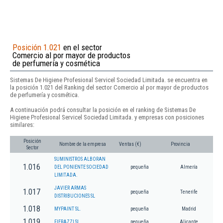
Posición 1.021
en el sector
Comercio al por mayor de productos
de perfumería y cosmética
Sistemas De Higiene Profesional Servicel Sociedad Limitada. se encuentra en
la posición 1.021 del Ranking del sector Comercio al por mayor de productos
de perfumería y cosmética.
A continuación podrá consultar la posición en el ranking de Sistemas De
Higiene Profesional Servicel Sociedad Limitada. y empresas con posiciones
similares:
Posición
Nombre de la empresa
Ventas (€)
Provincia
Sector
SUMINISTROS ALBORAN
1.016
DEL PONIENTE SOCIEDAD
pequeña
Almería
LIMITADA.
JAVIER ARMAS
1.017
pequeña
Tenerife
DISTRIBUCIONES SL
1.018
MYPAINT SL.
pequeña
Madrid
1.019
FIERAZZI SL
pequeña
Alicante