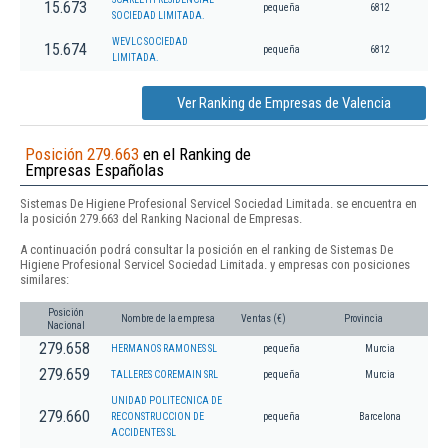
15.673
pequeña
6812
SOCIEDAD LIMITADA.
WEVLC SOCIEDAD
15.674
pequeña
6812
LIMITADA.
Ver Ranking de Empresas de Valencia
Posición 279.663
en el Ranking de
Empresas Españolas
Sistemas De Higiene Profesional Servicel Sociedad Limitada. se encuentra en
la posición 279.663 del Ranking Nacional de Empresas.
A continuación podrá consultar la posición en el ranking de Sistemas De
Higiene Profesional Servicel Sociedad Limitada. y empresas con posiciones
similares:
Posición
Nombre de la empresa
Ventas (€)
Provincia
Nacional
279.658
HERMANOS RAMONES SL
pequeña
Murcia
279.659
TALLERES COREMAIN SRL
pequeña
Murcia
UNIDAD POLITECNICA DE
279.660
RECONSTRUCCION DE
pequeña
Barcelona
ACCIDENTES SL