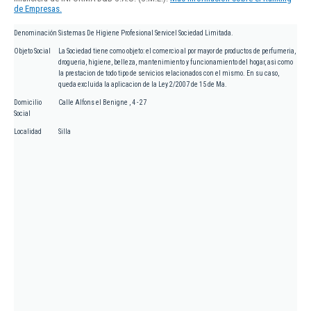
de Empresas.
Denominación
Sistemas De Higiene Profesional Servicel Sociedad Limitada.
Objeto Social
La Sociedad tiene como objeto: el comercio al por mayor de productos de perfumeria,
drogueria, higiene, belleza, mantenimiento y funcionamiento del hogar, asi como
la prestacion de todo tipo de servicios relacionados con el mismo. En su caso,
queda excluida la aplicacion de la Ley 2/2007 de 15 de Ma.
Domicilio
Calle Alfons el Benigne , 4 - 27
Social
Localidad
Silla