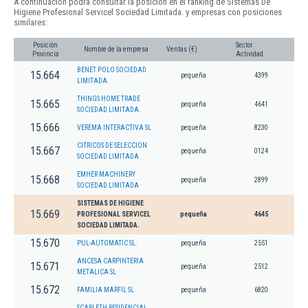
A continuación podrá consultar la posición en el ranking de Sistemas De
Higiene Profesional Servicel Sociedad Limitada. y empresas con posiciones
similares:
Posición
Sector
Nombre de la empresa
Ventas (€)
Provincia
Actividad
BENET POLO SOCIEDAD
15.664
pequeña
4399
LIMITADA.
THINGS HOME TRADE
15.665
pequeña
4641
SOCIEDAD LIMITADA.
15.666
VEREMA INTERACTIVA SL
pequeña
8230
CITRICOS DE SELECCION
15.667
pequeña
0124
SOCIEDAD LIMITADA
EMHER MACHINERY
15.668
pequeña
2899
SOCIEDAD LIMITADA
SISTEMAS DE HIGIENE
15.669
PROFESIONAL SERVICEL
pequeña
4645
SOCIEDAD LIMITADA.
15.670
PUL-AUTOMATIC SL.
pequeña
2551
ANCESA CARPINTERIA
15.671
pequeña
2512
METALICA SL
15.672
FAMILIA MARFIL SL
pequeña
6820
SCARLETH RESIDENCIAL