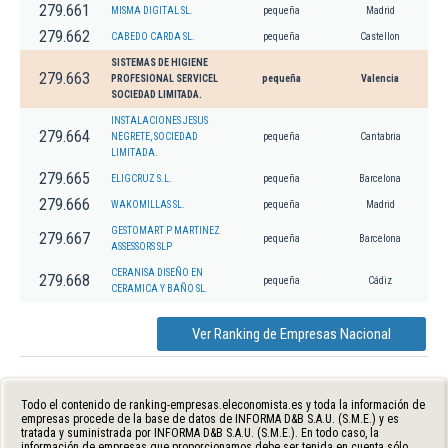
279.661
MISMA DIGITAL SL.
pequeña
Madrid
279.662
CABEDO CARDA SL.
pequeña
Castellon
SISTEMAS DE HIGIENE
279.663
PROFESIONAL SERVICEL
pequeña
Valencia
SOCIEDAD LIMITADA.
INSTALACIONES JESUS
279.664
NEGRETE, SOCIEDAD
pequeña
Cantabria
LIMITADA.
279.665
ELIGCRUZ S.L.
pequeña
Barcelona
279.666
WAKOMILLAS SL.
pequeña
Madrid
GESTOMART P MARTINEZ
279.667
pequeña
Barcelona
ASSESSORS SLP
CERANISA DISEÑO EN
279.668
pequeña
Cádiz
CERAMICA Y BAÑO SL.
Ver Ranking de Empresas Nacional
Todo el contenido de ranking-empresas.eleconomista.es y toda la información de
empresas procede de la base de datos de INFORMA D&B S.A.U. (S.M.E.) y es
tratada y suministrada por INFORMA D&B S.A.U. (S.M.E.). En todo caso, la
información de empresas que proporcionamos debe ser tenida en cuenta sólo