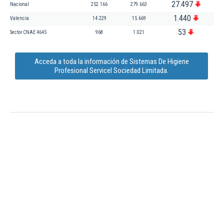
27.497
Nacional
252.166
279.663
1.440
Valencia
14.229
15.669
53
Sector CNAE 4645
968
1.021
Acceda a toda la información de Sistemas De Higiene
Profesional Servicel Sociedad Limitada.