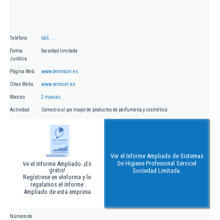
Teléfono
665.....
Forma
Sociedad limitada
Jurídica
Página Web
www.dermocel.es
Otras Webs
www.servicel.es
Marcas
2 marcas
Actividad
Comercio al por mayor de productos de perfumería y cosmética
Ver el Informe Ampliado de Sistemas
De Higiene Profesional Servicel
Ve el Informe Ampliado. ¡Es
gratis!
Sociedad Limitada.
Regístrese en eInforma y le
regalamos el Informe
Ampliado de esta empresa
Número de