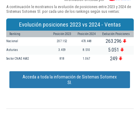
A continuación le mostramos la evolución de posiciones entre 2023 y 2024 de
Sistemas Sotomex Sl. por cada uno de los rankings según sus ventas:
Evolución posiciones 2023 vs 2024 - Ventas
Ranking
Posición 2023
Posición 2024
Evolución Posiciones
263.296
Nacional
207.152
470.448
5.051
Asturias
3.459
8.510
249
Sector CNAE 4682
818
1.067
Acceda a toda la información de Sistemas Sotomex
Sl.