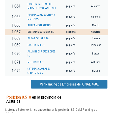
GESTION INTEGRAL DE
1.064
pequeña
Alicante
MARMOLES Y GRANITOS SL
PROIMAL 2012 SOCIEDAD
1.065
pequeña
Valencia
LIMITADA.
1.066
AUREA VERTRAUEN SL.
pequeña
Madrid
1.067
SISTEMAS SOTOMEX SL.
pequeña
Asturias
1.068
ALDAZ ECHARRI SA
pequeña
Navarra
1.069
ORO BROKER SL.
pequeña
Barcelona
ALUMINIOS PEREZ LOPEZ
1.070
pequeña
Burgos
SL.
1.071
MP GOYCOA SL
pequeña
Asturias
SISTEMAS GLOBALES
1.072
pequeña
Bizkaia
STEINFORD S.L.
Ver Ranking de Empresas del CNAE 4682
Posición 8.510
en la provincia de
Asturias
Sistemas Sotomex Sl. se encuentra en la posición 8.510 del Ranking de