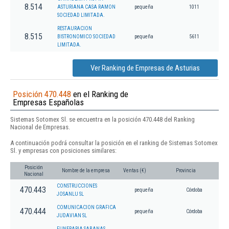
8.514
ASTURIANA CASA RAMON
pequeña
1011
SOCIEDAD LIMITADA.
RESTAURACION
8.515
BISTRONOMICO SOCIEDAD
pequeña
5611
LIMITADA.
Ver Ranking de Empresas de Asturias
Posición 470.448
en el Ranking de
Empresas Españolas
Sistemas Sotomex Sl. se encuentra en la posición 470.448 del Ranking
Nacional de Empresas.
A continuación podrá consultar la posición en el ranking de Sistemas Sotomex
Sl. y empresas con posiciones similares:
Posición
Nombre de la empresa
Ventas (€)
Provincia
Nacional
CONSTRUCCIONES
470.443
pequeña
Córdoba
JOSANLU SL
COMUNICACION GRAFICA
470.444
pequeña
Córdoba
JUDAVIAN SL
FUNERARIA SABANAS