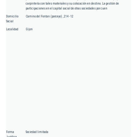
carpintería con tales materiales y su colocación en destino. La gestión de
participaciones en el capital social de otras sociedades por cuen
Domicilio
Camino del Fontan (porceyo) , 214 - 12
Social
Localidad
Gijon
Forma
Sociedad limitada
Jurídica