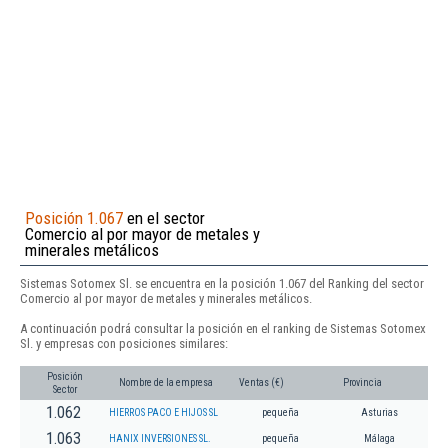
Posición 1.067
en el sector
Comercio al por mayor de metales y
minerales metálicos
Sistemas Sotomex Sl. se encuentra en la posición 1.067 del Ranking del sector
Comercio al por mayor de metales y minerales metálicos.
A continuación podrá consultar la posición en el ranking de Sistemas Sotomex
Sl. y empresas con posiciones similares:
Posición
Nombre de la empresa
Ventas (€)
Provincia
Sector
1.062
HIERROS PACO E HIJOS SL
pequeña
Asturias
1.063
HANIX INVERSIONES SL.
pequeña
Málaga