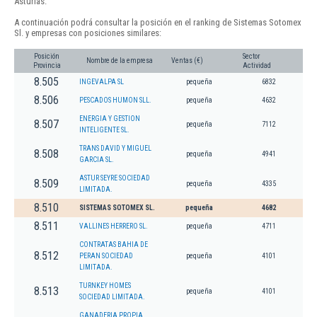
Asturias.
A continuación podrá consultar la posición en el ranking de Sistemas Sotomex
Sl. y empresas con posiciones similares:
Posición
Sector
Nombre de la empresa
Ventas (€)
Provincia
Actividad
8.505
INGEVALPA SL
pequeña
6832
8.506
PESCADOS HUMON SLL.
pequeña
4632
ENERGIA Y GESTION
8.507
pequeña
7112
INTELIGENTE SL.
TRANS DAVID Y MIGUEL
8.508
pequeña
4941
GARCIA SL.
ASTUR SEYRE SOCIEDAD
8.509
pequeña
4335
LIMITADA.
8.510
SISTEMAS SOTOMEX SL.
pequeña
4682
8.511
VALLINES HERRERO SL.
pequeña
4711
CONTRATAS BAHIA DE
8.512
PERAN SOCIEDAD
pequeña
4101
LIMITADA.
TURNKEY HOMES
8.513
pequeña
4101
SOCIEDAD LIMITADA.
GANADERIA PROPIA