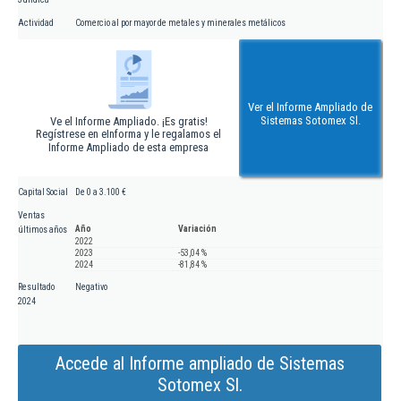
Actividad
Comercio al por mayor de metales y minerales metálicos
Ver el Informe Ampliado de
Sistemas Sotomex Sl.
Ve el Informe Ampliado. ¡Es gratis!
Regístrese en eInforma y le regalamos el
Informe Ampliado de esta empresa
Capital Social
De 0 a 3.100 €
Ventas
Año
Variación
últimos años
2022
2023
-53,04 %
2024
-81,84 %
Resultado
Negativo
2024
Accede al Informe ampliado de Sistemas
Sotomex Sl.