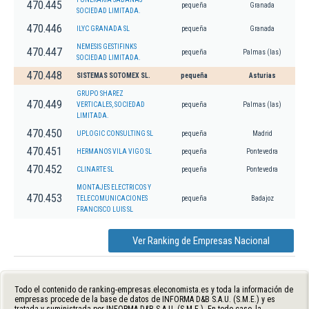
470.445
pequeña
Granada
SOCIEDAD LIMITADA.
470.446
ILYC GRANADA SL
pequeña
Granada
NEMESIS GESTIFINKS
470.447
pequeña
Palmas (las)
SOCIEDAD LIMITADA.
470.448
SISTEMAS SOTOMEX SL.
pequeña
Asturias
GRUPO SHAREZ
470.449
VERTICALES, SOCIEDAD
pequeña
Palmas (las)
LIMITADA.
470.450
UPLOGIC CONSULTING SL
pequeña
Madrid
470.451
HERMANOS VILA VIGO SL
pequeña
Pontevedra
470.452
CLINARTE SL
pequeña
Pontevedra
MONTAJES ELECTRICOS Y
470.453
TELECOMUNICACIONES
pequeña
Badajoz
FRANCISCO LUIS SL
Ver Ranking de Empresas Nacional
Todo el contenido de ranking-empresas.eleconomista.es y toda la información de
empresas procede de la base de datos de INFORMA D&B S.A.U. (S.M.E.) y es
tratada y suministrada por INFORMA D&B S.A.U. (S.M.E.). En todo caso, la