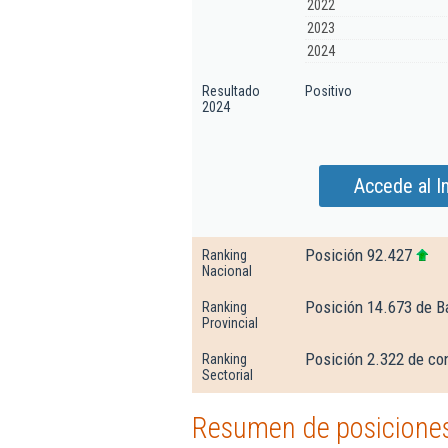
2022
2023
2024
Resultado
Positivo
2024
Accede al I
Posición 92.427
Ranking
Nacional
Posición 14.673 de B
Ranking
Provincial
Posición 2.322 de con
Ranking
Sectorial
Resumen de posiciones 