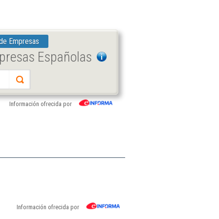
 de Empresas
mpresas Españolas
Información ofrecida por
Información ofrecida por