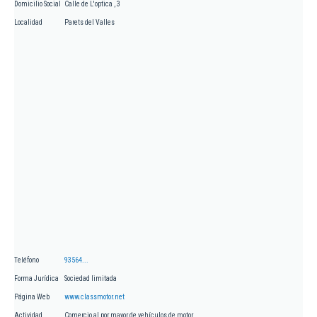
Domicilio Social
Calle de L'optica , 3
Localidad
Parets del Valles
Teléfono
93564...
Forma Jurídica
Sociedad limitada
Página Web
www.classmotor.net
Actividad
Comercio al por mayor de vehículos de motor