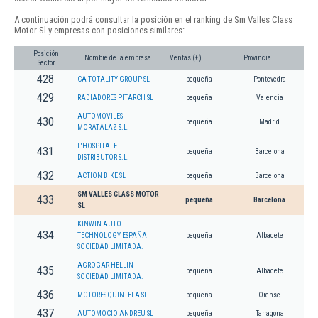
A continuación podrá consultar la posición en el ranking de Sm Valles Class
Motor Sl y empresas con posiciones similares:
Posición
Nombre de la empresa
Ventas (€)
Provincia
Sector
428
CA TOTALITY GROUP SL
pequeña
Pontevedra
429
RADIADORES PITARCH SL
pequeña
Valencia
AUTOMOVILES
430
pequeña
Madrid
MORATALAZ S.L.
L'HOSPITALET
431
pequeña
Barcelona
DISTRIBUTOR S.L.
432
ACTION BIKE SL
pequeña
Barcelona
SM VALLES CLASS MOTOR
433
pequeña
Barcelona
SL
KINWIN AUTO
434
TECHNOLOGY ESPAÑA
pequeña
Albacete
SOCIEDAD LIMITADA.
AGROGAR HELLIN
435
pequeña
Albacete
SOCIEDAD LIMITADA.
436
MOTORES QUINTELA SL
pequeña
Orense
437
AUTOMOCIO ANDREU SL
pequeña
Tarragona