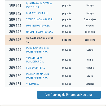
QUALITAS ALIMENTARIA
309.141
pequeña
Málaga
PROYECTO SL.
309.142
DINE WITH STYLE SLU
pequeña
Málaga
309.143
TECNO GUADALAJARA SL
pequeña
Guadalajara
309.144
SUMINISTROS TEYRA SA
pequeña
Córdoba
309.145
SINUMETRICS SYSTEMS SAL.
pequeña
Barcelona
SM VALLES CLASS MOTOR
309.146
pequeña
Barcelona
SL
POUS ROCA ENERGIES
309.147
pequeña
Gerona
SOCIEDAD LIMITADA.
VEXEL ESTUDIO
309.148
pequeña
Cádiz
PUBLICITARIO SL.
309.149
FLIESENCENTER SL.
pequeña
Alicante
PEDRERA FORMACION
309.150
pequeña
Sevilla
SOCIEDAD LIMITADA
309.151
VIROPAFE SL
pequeña
Zaragoza
Ver Ranking de Empresas Nacional