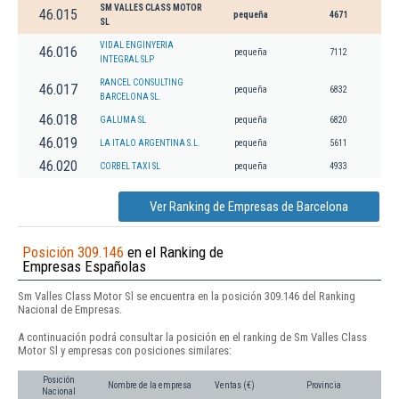
SM VALLES CLASS MOTOR
46.015
pequeña
4671
SL
VIDAL ENGINYERIA
46.016
pequeña
7112
INTEGRAL SLP
RANCEL CONSULTING
46.017
pequeña
6832
BARCELONA SL.
46.018
GALUMA SL
pequeña
6820
46.019
LA ITALO ARGENTINA S.L.
pequeña
5611
46.020
CORBEL TAXI SL
pequeña
4933
Ver Ranking de Empresas de Barcelona
Posición 309.146
en el Ranking de
Empresas Españolas
Sm Valles Class Motor Sl se encuentra en la posición 309.146 del Ranking
Nacional de Empresas.
A continuación podrá consultar la posición en el ranking de Sm Valles Class
Motor Sl y empresas con posiciones similares:
Posición
Nombre de la empresa
Ventas (€)
Provincia
Nacional