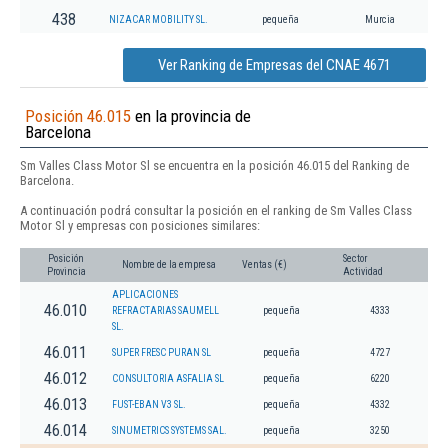
438
NIZACAR MOBILITY SL.
pequeña
Murcia
Ver Ranking de Empresas del CNAE 4671
Posición 46.015
en la provincia de
Barcelona
Sm Valles Class Motor Sl se encuentra en la posición 46.015 del Ranking de
Barcelona.
A continuación podrá consultar la posición en el ranking de Sm Valles Class
Motor Sl y empresas con posiciones similares:
Posición
Sector
Nombre de la empresa
Ventas (€)
Provincia
Actividad
APLICACIONES
46.010
REFRACTARIAS SAUMELL
pequeña
4333
SL.
46.011
SUPER FRESC PURAN SL
pequeña
4727
46.012
CONSULTORIA ASFALIA SL
pequeña
6220
46.013
FUST-EBAN V3 SL.
pequeña
4332
46.014
SINUMETRICS SYSTEMS SAL.
pequeña
3250