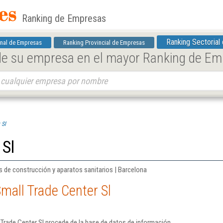
Ranking de Empresas
Ranking Sectorial
nal de Empresas
Ranking Provincial de Empresas
 de su empresa en el mayor Ranking de E
 Sl
 Sl
 de construcción y aparatos sanitarios | Barcelona
mall Trade Center Sl
Trade Center Sl procede de la base de datos de información