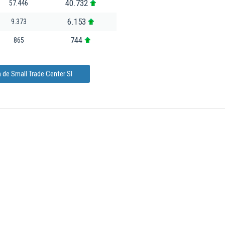
40.732
57.446
6.153
9.373
744
865
 de Small Trade Center Sl