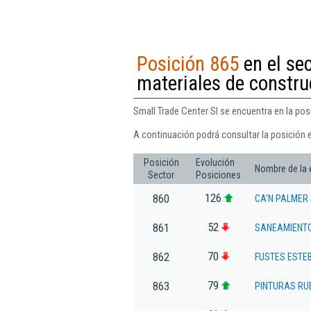
Posición 865
en el se
materiales de constru
Small Trade Center Sl se encuentra en la po
A continuación podrá consultar la posición e
Posición
Evolución
Nombre de la
Sector
Posiciones
126
860
CA'N PALMER 
52
861
SANEAMIENTO
70
862
FUSTES ESTE
79
863
PINTURAS RUB