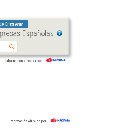
 de Empresas
mpresas Españolas
Información ofrecida por
Información ofrecida por