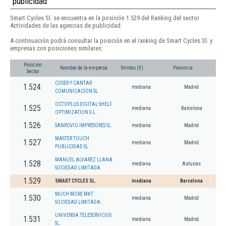
publicidad
Smart Cycles Sl. se encuentra en la posición 1.529 del Ranking del sector
Actividades de las agencias de publicidad.
A continuación podrá consultar la posición en el ranking de Smart Cycles Sl. y
empresas con posiciones similares:
Posición
Nombre de la empresa
Ventas (€)
Provincia
Sector
COSER Y CANTAR
1.524
mediana
Madrid
COMUNICACION SL
OCTOPLUS DIGITAL SHELF
1.525
mediana
Barcelona
OPTIMIZATION S.L.
1.526
SANROVIO IMPRESORES SL.
mediana
Madrid
MASTER TOUCH
1.527
mediana
Madrid
PUBLICIDAD SL
MANUEL ALVAREZ LLANA
1.528
mediana
Asturias
SOCIEDAD LIMITADA
1.529
SMART CYCLES SL.
mediana
Barcelona
MUCH MORE MKT
1.530
mediana
Madrid
SOCIEDAD LIMITADA.
UNIVERSIA TELESERVICIOS
1.531
mediana
Madrid
SL.