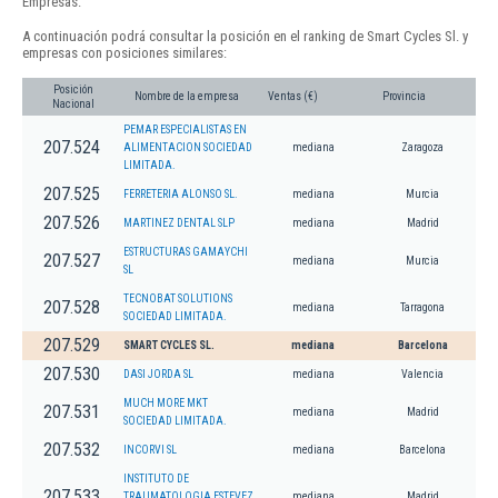
Empresas.
A continuación podrá consultar la posición en el ranking de Smart Cycles Sl. y
empresas con posiciones similares:
Posición
Nombre de la empresa
Ventas (€)
Provincia
Nacional
PEMAR ESPECIALISTAS EN
207.524
ALIMENTACION SOCIEDAD
mediana
Zaragoza
LIMITADA.
207.525
FERRETERIA ALONSO SL.
mediana
Murcia
207.526
MARTINEZ DENTAL SLP
mediana
Madrid
ESTRUCTURAS GAMAYCHI
207.527
mediana
Murcia
SL
TECNOBAT SOLUTIONS
207.528
mediana
Tarragona
SOCIEDAD LIMITADA.
207.529
SMART CYCLES SL.
mediana
Barcelona
207.530
DASI JORDA SL
mediana
Valencia
MUCH MORE MKT
207.531
mediana
Madrid
SOCIEDAD LIMITADA.
207.532
INCORVI SL
mediana
Barcelona
INSTITUTO DE
207.533
TRAUMATOLOGIA ESTEVEZ
mediana
Madrid