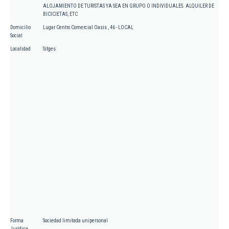
ALOJAMIENTO DE TURISTAS YA SEA EN GRUPO O INDIVIDUALES. ALQUILER DE
BICIClETAS, ETC
Domicilio
Lugar Centro Comercial Oasis , 46 - LOCAL
Social
Localidad
Sitges
Forma
Sociedad limitada unipersonal
Jurídica