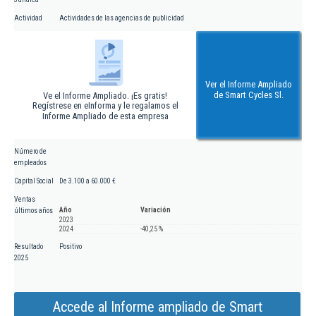
Actividad
Actividades de las agencias de publicidad
Ver el Informe Ampliado
de Smart Cycles Sl.
Ve el Informe Ampliado. ¡Es gratis!
Regístrese en eInforma y le regalamos el
Informe Ampliado de esta empresa
Número de
empleados
Capital Social
De 3.100 a 60.000 €
Ventas
Año
Variación
últimos años
2023
2024
-40,25 %
Resultado
Positivo
2025
Accede al Informe ampliado de Smart