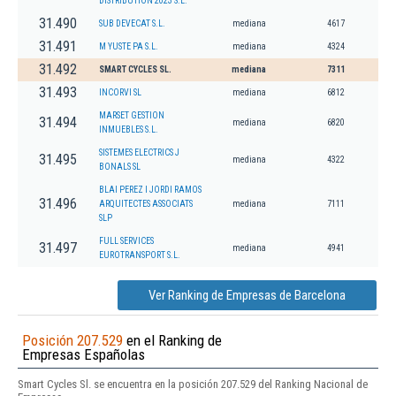
DISTRIBUTION 2023 S.L.
31.490
SUB DEVECAT S.L.
mediana
4617
31.491
M YUSTE PA S.L.
mediana
4324
31.492
SMART CYCLES SL.
mediana
7311
31.493
INCORVI SL
mediana
6812
MARSET GESTION
31.494
mediana
6820
INMUEBLES S.L.
SISTEMES ELECTRICS J
31.495
mediana
4322
BONALS SL
BLAI PEREZ I JORDI RAMOS
31.496
ARQUITECTES ASSOCIATS
mediana
7111
SLP
FULL SERVICES
31.497
mediana
4941
EUROTRANSPORT S.L.
Ver Ranking de Empresas de Barcelona
Posición 207.529
en el Ranking de
Empresas Españolas
Smart Cycles Sl. se encuentra en la posición 207.529 del Ranking Nacional de