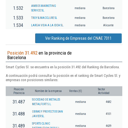
AMBOS MARKETING
1.532
mediana
Barcelona
SERVICE SL.
1.533
TROY & MACCLURE SL
mediana
Barcelona
1.534
LARGA VIDA A LA IDEA SL.
mediana
Alicante
Ver Ranking de Empresas del CNAE 7311
Posición 31.492
en la provincia de
Barcelona
Smart Cycles Sl. se encuentra en la posición 31.492 del Ranking de Barcelona.
A continuación podrá consultar la posición en el ranking de Smart Cycles Sl. y
empresas con posiciones similares:
Posición
Sector
Nombre de la empresa
Ventas (€)
Provincia
Actividad
SOCIEDAD DE METALES
31.487
mediana
4682
METALFORT S.L.
OBRAS Y PROYECTOS SAN
31.488
mediana
4101
JAVIER SL.
SPORTS CLINIC
31.489
mediana
4639