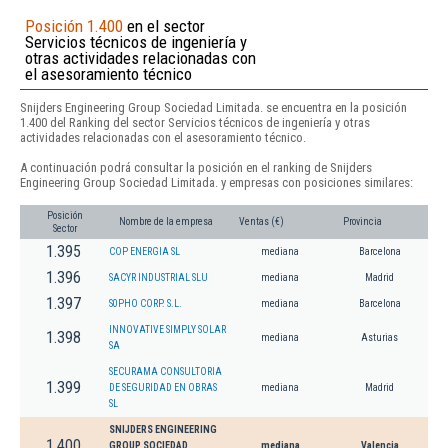
Posición 1.400
en el sector
Servicios técnicos de ingeniería y
otras actividades relacionadas con
el asesoramiento técnico
Snijders Engineering Group Sociedad Limitada. se encuentra en la posición
1.400 del Ranking del sector Servicios técnicos de ingeniería y otras
actividades relacionadas con el asesoramiento técnico.
A continuación podrá consultar la posición en el ranking de Snijders
Engineering Group Sociedad Limitada. y empresas con posiciones similares:
Posición
Nombre de la empresa
Ventas (€)
Provincia
Sector
1.395
COP ENERGIA SL
mediana
Barcelona
1.396
SACYR INDUSTRIAL SLU
mediana
Madrid
1.397
S0PHO CORP. S.L.
mediana
Barcelona
INNOVATIVE SIMPLY SOLAR
1.398
mediana
Asturias
SA
SECURAMA CONSULTORIA
1.399
DE SEGURIDAD EN OBRAS
mediana
Madrid
SL
SNIJDERS ENGINEERING
1.400
GROUP SOCIEDAD
mediana
Valencia