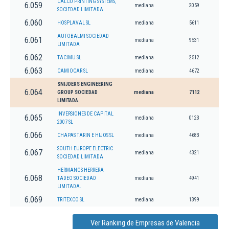
CALCO PRINTING SYSTEMS,
6.059
mediana
2059
SOCIEDAD LIMITADA.
6.060
HOSPLAVAL SL
mediana
5611
AUTOBALMI SOCIEDAD
6.061
mediana
9531
LIMITADA
6.062
TACIMU SL
mediana
2512
6.063
CAMIOCAR SL
mediana
4672
SNIJDERS ENGINEERING
6.064
GROUP SOCIEDAD
mediana
7112
LIMITADA.
INVERSIONES DE CAPITAL
6.065
mediana
0123
2007 SL
6.066
CHAPAS TARIN E HIJOS SL
mediana
4683
SOUTH EUROPE ELECTRIC
6.067
mediana
4321
SOCIEDAD LIMITADA
HERMANOS HERRERA
6.068
TADEO SOCIEDAD
mediana
4941
LIMITADA.
6.069
TRITEXCO SL
mediana
1399
Ver Ranking de Empresas de Valencia