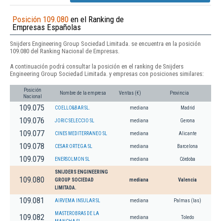
Posición 109.080
en el Ranking de
Empresas Españolas
Snijders Engineering Group Sociedad Limitada. se encuentra en la posición
109.080 del Ranking Nacional de Empresas.
A continuación podrá consultar la posición en el ranking de Snijders
Engineering Group Sociedad Limitada. y empresas con posiciones similares:
Posición
Nombre de la empresa
Ventas (€)
Provincia
Nacional
109.075
COELLO&BAR SL.
mediana
Madrid
109.076
JORIC SELECCIO SL
mediana
Gerona
109.077
CINES MEDITERRANEO SL
mediana
Alicante
109.078
CESAR ORTEGA SL
mediana
Barcelona
109.079
ENERSOLMON SL
mediana
Córdoba
SNIJDERS ENGINEERING
109.080
GROUP SOCIEDAD
mediana
Valencia
LIMITADA.
109.081
AIRVEMA INSULAR SL
mediana
Palmas (las)
MASTEROBRAS DE LA
109.082
mediana
Toledo