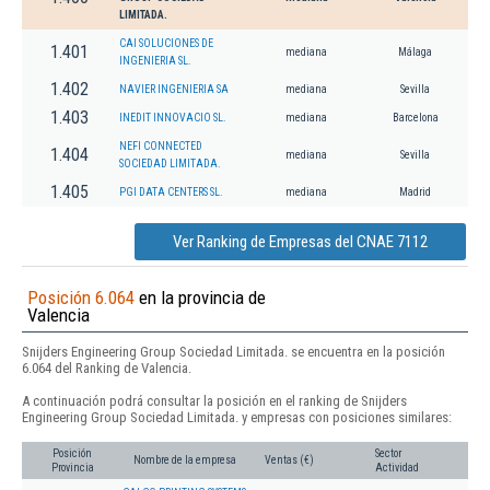
LIMITADA.
CAI SOLUCIONES DE
1.401
mediana
Málaga
INGENIERIA SL.
1.402
NAVIER INGENIERIA SA
mediana
Sevilla
1.403
INEDIT INNOVACIO SL.
mediana
Barcelona
NEFI CONNECTED
1.404
mediana
Sevilla
SOCIEDAD LIMITADA.
1.405
PGI DATA CENTERS SL.
mediana
Madrid
Ver Ranking de Empresas del CNAE 7112
Posición 6.064
en la provincia de
Valencia
Snijders Engineering Group Sociedad Limitada. se encuentra en la posición
6.064 del Ranking de Valencia.
A continuación podrá consultar la posición en el ranking de Snijders
Engineering Group Sociedad Limitada. y empresas con posiciones similares:
Posición
Sector
Nombre de la empresa
Ventas (€)
Provincia
Actividad