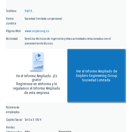
Teléfono
96013...
Forma
Sociedad limitada unipersonal
Jurídica
Página Web
www.snijders-eg.es
Actividad
Servicios técnicos de ingeniería y otras actividades relacionadas con el
asesoramiento técnico
Ver el Informe Ampliado de
Snijders Engineering Group
Ve el Informe Ampliado. ¡Es
gratis!
Sociedad Limitada.
Regístrese en eInforma y le
regalamos el Informe Ampliado
de esta empresa
Número de
empleados
Capital Social
De 0 a 3.100 €
Ventas
Año
Variación