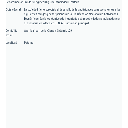
Denominación
Snijders Engineering Group Sociedad Limitada.
Objeto Social
La sociedad tiene por objeto el desarrollo de las actividades correspondientes a los
siguientes códigos y descripciones de la Clasificación Nacional de Actividades
Económicas: Servicios técnicos de ingeniería y otras actividades relacionadas con
el asesoramiento técnico. C.N.A.E. actividad principal
Domicilio
Avenida juan de la Cierva y Codorniu , 29
Social
Localidad
Paterna