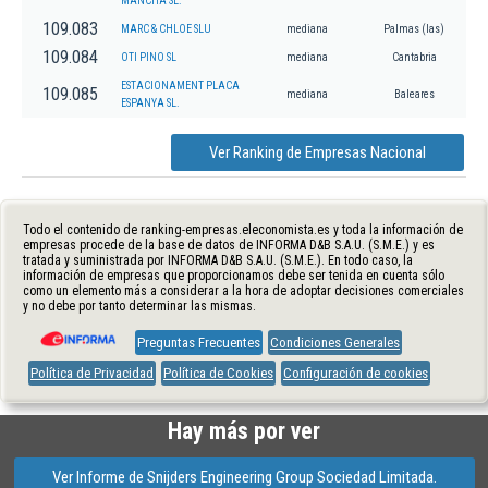
MANCHA SL.
109.083
MARC & CHLOE SLU
mediana
Palmas (las)
109.084
OTI PINO SL
mediana
Cantabria
ESTACIONAMENT PLACA
109.085
mediana
Baleares
ESPANYA SL.
Ver Ranking de Empresas Nacional
Todo el contenido de ranking-empresas.eleconomista.es y toda la información de
empresas procede de la base de datos de INFORMA D&B S.A.U. (S.M.E.) y es
tratada y suministrada por INFORMA D&B S.A.U. (S.M.E.). En todo caso, la
información de empresas que proporcionamos debe ser tenida en cuenta sólo
como un elemento más a considerar a la hora de adoptar decisiones comerciales
y no debe por tanto determinar las mismas.
Preguntas Frecuentes
Condiciones Generales
Política de Privacidad
Política de Cookies
Configuración de cookies
Hay más por ver
Ver Informe de Snijders Engineering Group Sociedad Limitada.