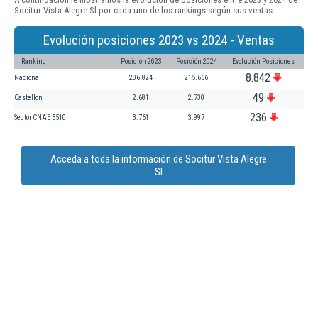
Socitur Vista Alegre Sl por cada uno de los rankings según sus ventas:
Evolución posiciones 2023 vs 2024 - Ventas
Ranking
Posición 2023
Posición 2024
Evolución Posiciones
8.842
Nacional
206.824
215.666
49
Castellon
2.681
2.730
236
Sector CNAE 5510
3.761
3.997
Acceda a toda la información de Socitur Vista Alegre
Sl