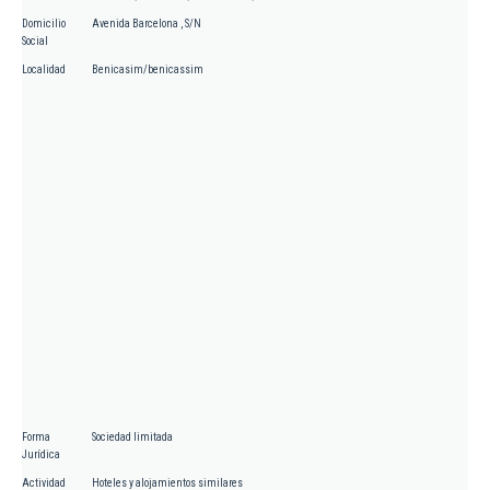
Domicilio
Avenida Barcelona , S/N
Social
Localidad
Benicasim/benicassim
Forma
Sociedad limitada
Jurídica
Actividad
Hoteles y alojamientos similares