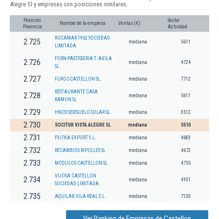
Alegre Sl y empresas con posiciones similares:
Posición
Sector
Nombre de la empresa
Ventas (€)
Provincia
Actividad
ROCAMAR 1962 SOCIEDAD
2.725
mediana
5611
LIMITADA.
FORN-PASTISSERIA T. AVILA
2.726
mediana
4724
SL.
2.727
FURGOCASTELLON SL.
mediana
7712
RESTAURANTE CASA
2.728
mediana
5611
RAMON SL
2.729
HNOS SERISUELO SOLAR SL
mediana
3512
2.730
SOCITUR VISTA ALEGRE SL
mediana
5510
2.731
PLITKA EXPORT S.L.
mediana
4683
2.732
RECAMBIOS RIPOLLES SL
mediana
4672
2.733
MODULOS CASTELLON SL
mediana
4755
VIJOSA CASTELLON
2.734
mediana
4101
SOCIEDAD LIMITADA.
2.735
AQUILAB VILA-REAL S.L.
mediana
7120
Ver Ranking de Empresas de Castellon