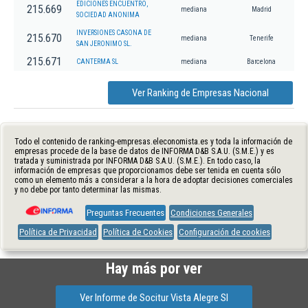
EDICIONES ENCUENTRO,
215.669
mediana
Madrid
SOCIEDAD ANONIMA
INVERSIONES CASONA DE
215.670
mediana
Tenerife
SAN JERONIMO SL.
215.671
CANTERMA SL
mediana
Barcelona
Ver Ranking de Empresas Nacional
Todo el contenido de ranking-empresas.eleconomista.es y toda la información de
empresas procede de la base de datos de INFORMA D&B S.A.U. (S.M.E.) y es
tratada y suministrada por INFORMA D&B S.A.U. (S.M.E.). En todo caso, la
información de empresas que proporcionamos debe ser tenida en cuenta sólo
como un elemento más a considerar a la hora de adoptar decisiones comerciales
y no debe por tanto determinar las mismas.
Preguntas Frecuentes
Condiciones Generales
Política de Privacidad
Política de Cookies
Configuración de cookies
Hay más por ver
Ver Informe de Socitur Vista Alegre Sl