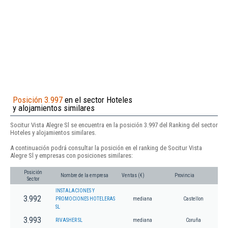
Posición 3.997
en el sector Hoteles
y alojamientos similares
Socitur Vista Alegre Sl se encuentra en la posición 3.997 del Ranking del sector
Hoteles y alojamientos similares.
A continuación podrá consultar la posición en el ranking de Socitur Vista
Alegre Sl y empresas con posiciones similares:
Posición
Nombre de la empresa
Ventas (€)
Provincia
Sector
INSTALACIONES Y
3.992
PROMOCIONES HOTELERAS
mediana
Castellon
SL
3.993
RIVASHER SL
mediana
Coruña