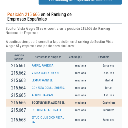
Posición 215.666
en el Ranking de
Empresas Españolas
Socitur Vista Alegre Sl se encuentra en la posición 215.666 del Ranking
Nacional de Empresas.
A continuación podrá consultar la posición en el ranking de Socitur Vista
Alegre Sl y empresas con posiciones similares:
Posición
Nombre de la empresa
Ventas (€)
Provincia
Nacional
215.661
RAFAEL PAGES SA
mediana
Barcelona
215.662
VINISA CRISTALERIA SL.
mediana
Asturias
215.663
LERMATRANS1 SL
mediana
Madrid
215.664
CONECTA CONSULTORES SL
mediana
Teruel
215.665
ALDIN LUARCA SL
mediana
Asturias
215.666
SOCITUR VISTA ALEGRE SL
mediana
Castellon
215.667
ESTEBENEA TABERNA SL.
mediana
Gipuzkoa
ESTUDIO JURIDICO FISCAL
215.668
mediana
Barcelona
SA