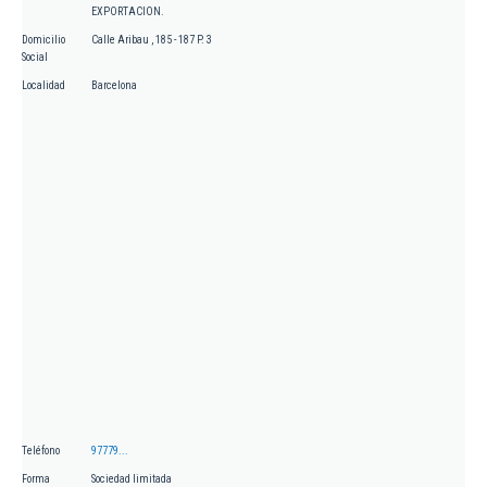
EXPORTACION.
Domicilio
Calle Aribau , 185 - 187 P. 3
Social
Localidad
Barcelona
Teléfono
97779...
Forma
Sociedad limitada