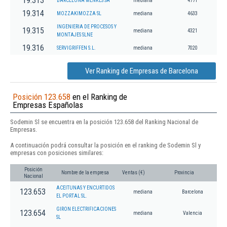
19.313
BARCELONA MENKES SA
mediana
4771
19.314
MOZZAKIMOZZA SL
mediana
4633
INGENIERIA DE PROCESOS Y
19.315
mediana
4321
MONTAJES SLNE
19.316
SERVIGRIFFEN S.L.
mediana
7020
Ver Ranking de Empresas de Barcelona
Posición 123.658
en el Ranking de
Empresas Españolas
Sodemin Sl se encuentra en la posición 123.658 del Ranking Nacional de
Empresas.
A continuación podrá consultar la posición en el ranking de Sodemin Sl y
empresas con posiciones similares:
Posición
Nombre de la empresa
Ventas (€)
Provincia
Nacional
ACEITUNAS Y ENCURTIDOS
123.653
mediana
Barcelona
EL PORTAL SL.
GIRON ELECTRIFICACIONES
123.654
mediana
Valencia
SL