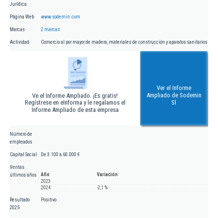
Jurídica
Página Web
www.sodemin.com
Marcas
2 marcas
Actividad
Comercio al por mayor de madera, materiales de construcción y aparatos sanitarios
Ver el Informe
Ampliado de Sodemin
Ve el Informe Ampliado. ¡Es gratis!
Regístrese en eInforma y le regalamos el
Sl
Informe Ampliado de esta empresa
Número de
empleados
Capital Social
De 3.100 a 60.000 €
Ventas
Año
Variación
últimos años
2023
2024
-2,1 %
Resultado
Positivo
2025