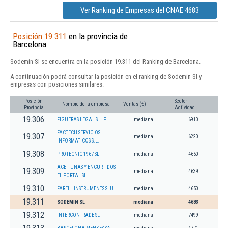
Ver Ranking de Empresas del CNAE 4683
Posición 19.311
en la provincia de
Barcelona
Sodemin Sl se encuentra en la posición 19.311 del Ranking de Barcelona.
A continuación podrá consultar la posición en el ranking de Sodemin Sl y
empresas con posiciones similares:
Posición
Sector
Nombre de la empresa
Ventas (€)
Provincia
Actividad
19.306
FIGUERAS LEGAL S.L.P.
mediana
6910
FACTECH SERVICIOS
19.307
mediana
6220
INFORMATICOS S.L.
19.308
PROTECNIC 1967 SL
mediana
4650
ACEITUNAS Y ENCURTIDOS
19.309
mediana
4639
EL PORTAL SL.
19.310
FARELL INSTRUMENTS SLU
mediana
4650
19.311
SODEMIN SL
mediana
4683
19.312
INTERCONTRADE SL
mediana
7499