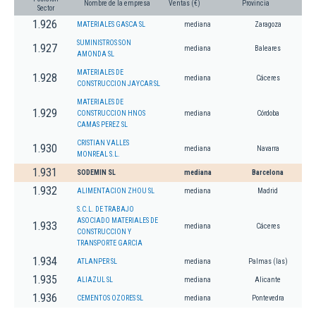
Nombre de la empresa
Ventas (€)
Provincia
Sector
1.926
MATERIALES GASCA SL
mediana
Zaragoza
SUMINISTROS SON
1.927
mediana
Baleares
AMONDA SL
MATERIALES DE
1.928
mediana
Cáceres
CONSTRUCCION JAYCAR SL
MATERIALES DE
1.929
CONSTRUCCION HNOS
mediana
Córdoba
CAMAS PEREZ SL
CRISTIAN VALLES
1.930
mediana
Navarra
MONREAL S.L.
1.931
SODEMIN SL
mediana
Barcelona
1.932
ALIMENTACION ZHOU SL
mediana
Madrid
S.C.L. DE TRABAJO
ASOCIADO MATERIALES DE
1.933
mediana
Cáceres
CONSTRUCCION Y
TRANSPORTE GARCIA
1.934
ATLANPER SL
mediana
Palmas (las)
1.935
ALIAZUL SL
mediana
Alicante
1.936
CEMENTOS OZORES SL
mediana
Pontevedra