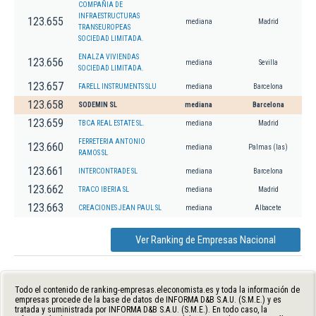
COMPAÑIA DE
INFRAESTRUCTURAS
123.655
mediana
Madrid
TRANSEUROPEAS
SOCIEDAD LIMITADA.
ENALZA VIVIENDAS
123.656
mediana
Sevilla
SOCIEDAD LIMITADA.
123.657
FARELL INSTRUMENTS SLU
mediana
Barcelona
123.658
SODEMIN SL
mediana
Barcelona
123.659
TBCA REAL ESTATE SL.
mediana
Madrid
FERRETERIA ANTONIO
123.660
mediana
Palmas (las)
RAMOS SL
123.661
INTERCONTRADE SL
mediana
Barcelona
123.662
TRACO IBERIA SL
mediana
Madrid
123.663
CREACIONES JEAN PAUL SL
mediana
Albacete
Ver Ranking de Empresas Nacional
Todo el contenido de ranking-empresas.eleconomista.es y toda la información de
empresas procede de la base de datos de INFORMA D&B S.A.U. (S.M.E.) y es
tratada y suministrada por INFORMA D&B S.A.U. (S.M.E.). En todo caso, la