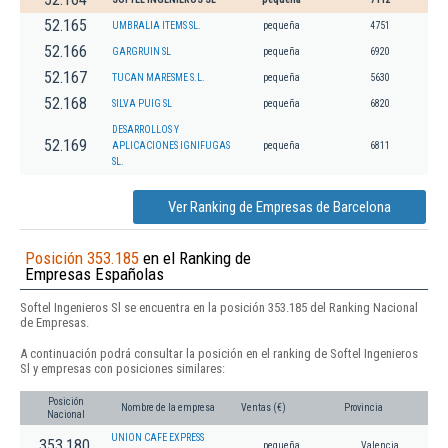
52.165
UMBRALIA ITEMS SL.
pequeña
4751
52.166
GARGRUIN SL
pequeña
6920
52.167
TUCAN MARESME S.L.
pequeña
5630
52.168
SILVA PUIG SL
pequeña
6820
DESARROLLOS Y
52.169
APLICACIONES IGNIFUGAS
pequeña
6811
SL.
Ver Ranking de Empresas de Barcelona
Posición 353.185
en el Ranking de
Empresas Españolas
Softel Ingenieros Sl se encuentra en la posición 353.185 del Ranking Nacional
de Empresas.
A continuación podrá consultar la posición en el ranking de Softel Ingenieros
Sl y empresas con posiciones similares:
Posición
Nombre de la empresa
Ventas (€)
Provincia
Nacional
UNION CAFE EXPRESS
353.180
pequeña
Valencia