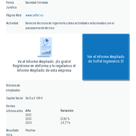
Forma
Sociedad limitada
Jurídica
Página Web
www.softel.es
Actividad
Servicios técnicos de ingeniería y otras actividades relacionadas con el
asesoramiento técnico
Ver el Informe Ampliado
de Softel Ingenieros Sl
Ve el Informe Ampliado. ¡Es gratis!
Regístrese en eInforma y le regalamos el
Informe Ampliado de esta empresa
Número de
empleados
Capital Social
De 0 a 3.100 €
Ventas
Año
Variación
últimos años
2022
2023
23,82 %
2024
-24,77 %
Resultado
Positivo
2024