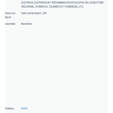
ELECTRICA, ELECTRONICA Y PROGRAMACION DE EQUIPOS, EN LOS SECTORES
INDUSTRIAL, OFIMATICO, TELEMATICO Y COMERCIAL, ETC.
Domicilio
Calle Comte Borrell , 209
Social
Localidad
Barcelona
Teléfono
93419...