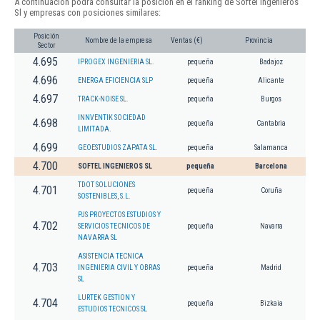
A continuación podrá consultar la posición en el ranking de Softel Ingenieros
Sl y empresas con posiciones similares:
Posición
Nombre de la empresa
Ventas (€)
Provincia
Sector
4.695
IPROGEX INGENIERIA SL.
pequeña
Badajoz
4.696
ENERGA EFICIENCIA SLP
pequeña
Alicante
4.697
TRACK-NOISE SL.
pequeña
Burgos
INNVENTIK SOCIEDAD
4.698
pequeña
Cantabria
LIMITADA.
4.699
GEOESTUDIOS ZAPATA SL.
pequeña
Salamanca
4.700
SOFTEL INGENIEROS SL
pequeña
Barcelona
TDOT SOLUCIONES
4.701
pequeña
Coruña
SOSTENIBLES, S.L.
PJS PROYECTOS ESTUDIOS Y
4.702
SERVICIOS TECNICOS DE
pequeña
Navarra
NAVARRA SL
ASISTENCIA TECNICA
4.703
INGENIERIA CIVIL Y OBRAS
pequeña
Madrid
SL
LURTEK GESTION Y
4.704
pequeña
Bizkaia
ESTUDIOS TECNICOS SL