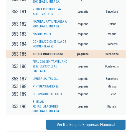
SOCIEDAD LIMITADA.
VIBBRA PRODUCTORA
353.181
pequeña
Barcelona
AUDIOVISUAL S.L.
NATURAL ART LIFE AREA A
353.182
pequeña
Gerona
SOCIEDAD LIMITADA.
353.183
NATURITMO SL.
pequeña
Madrid
CONSTRUCCIONES ISLA DE
353.184
pequeña
Baleares
FORMENTERA SL
353.185
SOFTEL INGENIEROS SL
pequeña
Barcelona
REAL GOLDEN TRAVEL AND
353.186
SERVICES SOCIEDAD
pequeña
Pontevedra
LIMITADA.
353.187
UMBRALIA ITEMS SL.
pequeña
Barcelona
353.188
PINTURAS BAHER SL.
pequeña
Málaga
353.189
CHIRINGUITO DIEGO SL
pequeña
Huelva
BIDELAN
353.190
REHABILITACIONES
pequeña
Bizkaia
SOCIEDAD LIMITADA.
Ver Ranking de Empresas Nacional