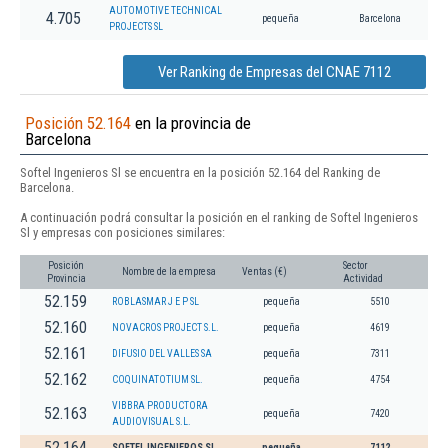
AUTOMOTIVE TECHNICAL
4.705
pequeña
Barcelona
PROJECTS SL
Ver Ranking de Empresas del CNAE 7112
Posición 52.164
en la provincia de
Barcelona
Softel Ingenieros Sl se encuentra en la posición 52.164 del Ranking de
Barcelona.
A continuación podrá consultar la posición en el ranking de Softel Ingenieros
Sl y empresas con posiciones similares:
Posición
Sector
Nombre de la empresa
Ventas (€)
Provincia
Actividad
52.159
ROBLASMAR J E P SL
pequeña
5510
52.160
NOVACROS PROJECT S.L.
pequeña
4619
52.161
DIFUSIO DEL VALLES SA
pequeña
7311
52.162
COQUINATOTIUM SL.
pequeña
4754
VIBBRA PRODUCTORA
52.163
pequeña
7420
AUDIOVISUAL S.L.
52.164
SOFTEL INGENIEROS SL
pequeña
7112