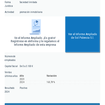
Forma
Sociedad limitada
Jurídica
Actividad
promoción inmobiliaria
Ver el Informe Ampliado
de Sol Palencia S.l.
Ve el Informe Ampliado. ¡Es gratis!
Regístrese en eInforma y le regalamos el
Informe Ampliado de esta empresa
Número de
empleados
Capital Social
De 0 a 3.100 €
Ventas
Año
Variación
últimos años
2023
2024
163,78 %
Resultado
Positivo
2024