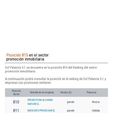
Posición 815
en el sector
promoción inmobiliaria
Sol Palencia S.l. se encuentra en la posición 815 del Ranking del sector
promoción inmobiliaria.
A continuación podrá consultar la posición en el ranking de Sol Palencia S.l. y
empresas con posiciones similares:
Posición
Nombre de la empresa
Ventas (€)
Provincia
Sector
PROMOTORA ALHAMA
810
grande
Murcia
NATURE SL.
811
MANCEBO-PROBECAM SL.
grande
Córdoba