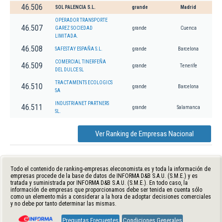
46.506
SOL PALENCIA S.L.
grande
Madrid
OPERADOR TRANSPORTE
46.507
GAREZ SOCIEDAD
grande
Cuenca
LIMITADA.
46.508
SAFESTAY ESPAÑA S.L.
grande
Barcelona
COMERCIAL TINERFEÑA
46.509
grande
Tenerife
DEL DULCE SL
TRACTAMENTS ECOLOGICS
46.510
grande
Barcelona
SA
INDUSTRIANET PARTNERS
46.511
grande
Salamanca
SL.
Ver Ranking de Empresas Nacional
Todo el contenido de ranking-empresas.eleconomista.es y toda la información de
empresas procede de la base de datos de INFORMA D&B S.A.U. (S.M.E.) y es
tratada y suministrada por INFORMA D&B S.A.U. (S.M.E.). En todo caso, la
información de empresas que proporcionamos debe ser tenida en cuenta sólo
como un elemento más a considerar a la hora de adoptar decisiones comerciales
y no debe por tanto determinar las mismas.
Preguntas Frecuentes
Condiciones Generales