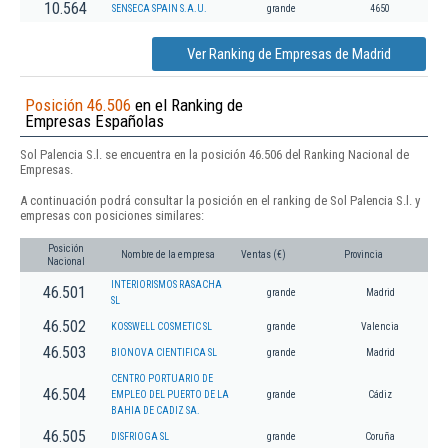
10.564
SENSECA SPAIN S.A.U.
grande
4650
Ver Ranking de Empresas de Madrid
Posición 46.506
en el Ranking de
Empresas Españolas
Sol Palencia S.l. se encuentra en la posición 46.506 del Ranking Nacional de
Empresas.
A continuación podrá consultar la posición en el ranking de Sol Palencia S.l. y
empresas con posiciones similares:
Posición
Nombre de la empresa
Ventas (€)
Provincia
Nacional
INTERIORISMOS RASACHA
46.501
grande
Madrid
SL
46.502
KOSSWELL COSMETIC SL
grande
Valencia
46.503
BIONOVA CIENTIFICA SL
grande
Madrid
CENTRO PORTUARIO DE
46.504
EMPLEO DEL PUERTO DE LA
grande
Cádiz
BAHIA DE CADIZ SA.
46.505
DISFRIOGA SL
grande
Coruña