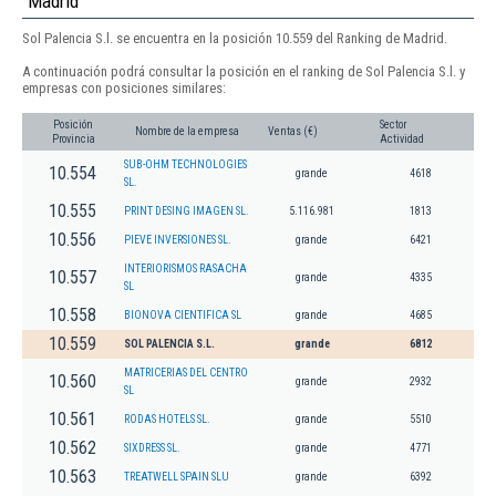
Madrid
Sol Palencia S.l. se encuentra en la posición 10.559 del Ranking de Madrid.
A continuación podrá consultar la posición en el ranking de Sol Palencia S.l. y
empresas con posiciones similares:
Posición
Sector
Nombre de la empresa
Ventas (€)
Provincia
Actividad
SUB-OHM TECHNOLOGIES
10.554
grande
4618
SL.
10.555
PRINT DESING IMAGEN SL.
5.116.981
1813
10.556
PIEVE INVERSIONES SL.
grande
6421
INTERIORISMOS RASACHA
10.557
grande
4335
SL
10.558
BIONOVA CIENTIFICA SL
grande
4685
10.559
SOL PALENCIA S.L.
grande
6812
MATRICERIAS DEL CENTRO
10.560
grande
2932
SL
10.561
RODAS HOTELS SL.
grande
5510
10.562
SIXDRESS SL.
grande
4771
10.563
TREATWELL SPAIN SLU
grande
6392