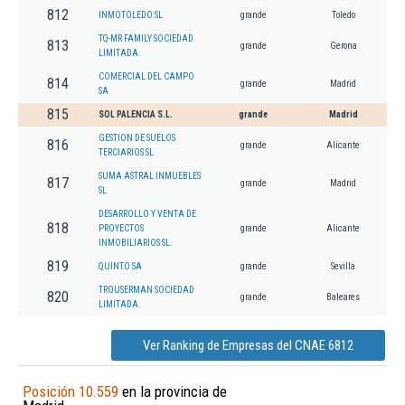
812
INMOTOLEDO SL
grande
Toledo
TQ-MR FAMILY SOCIEDAD
813
grande
Gerona
LIMITADA.
COMERCIAL DEL CAMPO
814
grande
Madrid
SA
815
SOL PALENCIA S.L.
grande
Madrid
GESTION DE SUELOS
816
grande
Alicante
TERCIARIOS SL
SUMA ASTRAL INMUEBLES
817
grande
Madrid
SL
DESARROLLO Y VENTA DE
818
PROYECTOS
grande
Alicante
INMOBILIARIOS SL.
819
QUINTO SA
grande
Sevilla
TROUSERMAN SOCIEDAD
820
grande
Baleares
LIMITADA.
Ver Ranking de Empresas del CNAE 6812
Posición 10.559
en la provincia de