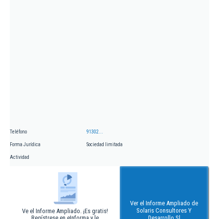
Teléfono
91302...
Forma Jurídica
Sociedad limitada
Actividad
Ver el Informe Ampliado de
Solaris Consultores Y
Ve el Informe Ampliado. ¡Es gratis!
Regístrese en eInforma y le
Desarrollo Sl