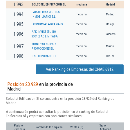
1.993
SOLCOTEL EDIFICACION SL
mediana
Madrid
LARROT DESARROLLOS
1.994
mediana
Madrid
INMOBILIARIOS S.L.
1.995
ECONOMIAS AGRARIAS SL.
mediana
Málaga
ARK INVEST STUDIO
1.996
mediana
Baleares
SOCIEDAD LIMITADA.
MONTESOL SURESTE
1.997
mediana
Murcia
PROMOCIONES SL
1.998
DISU CONTRACT, S.L.
mediana
Coruña
Ver Ranking de Empresas del CNAE 6812
Posición 23.929
en la provincia de
Madrid
Solcotel Edificacion Sl se encuentra en la posición 23.929 del Ranking de
Madrid.
A continuación podrá consultar la posición en el ranking de Solcotel
Edificacion Sl y empresas con posiciones similares:
Posición
Sector
Nombre de la empresa
Ventas (€)
Provincia
Actividad