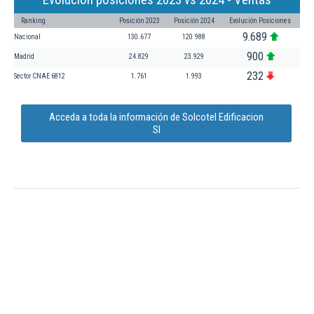
Ranking
Posición 2023
Posición 2024
Evolución Posiciones
9.689
Nacional
130.677
120.988
900
Madrid
24.829
23.929
232
Sector CNAE 6812
1.761
1.993
Acceda a toda la información de Solcotel Edificacion
Sl