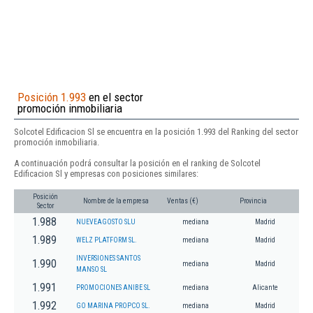
Posición 1.993
en el sector
promoción inmobiliaria
Solcotel Edificacion Sl se encuentra en la posición 1.993 del Ranking del sector
promoción inmobiliaria.
A continuación podrá consultar la posición en el ranking de Solcotel
Edificacion Sl y empresas con posiciones similares:
Posición
Nombre de la empresa
Ventas (€)
Provincia
Sector
1.988
NUEVEAGOSTO SLU
mediana
Madrid
1.989
WELZ PLATFORM SL.
mediana
Madrid
INVERSIONES SANTOS
1.990
mediana
Madrid
MANSO SL
1.991
PROMOCIONES ANIBE SL
mediana
Alicante
1.992
GO MARINA PROPCO SL.
mediana
Madrid