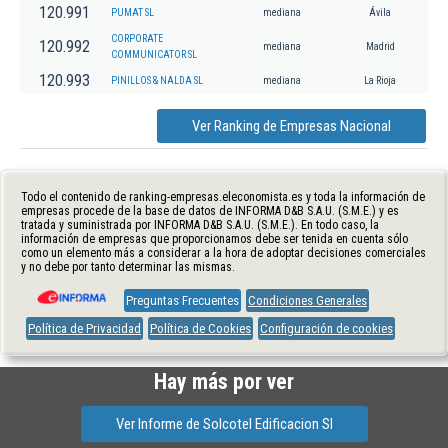
120.991
PUMAT SL
mediana
Ávila
CORPORATE
120.992
mediana
Madrid
COMMUNICATOR SL
120.993
PINILLOS & NALDA SL
mediana
La Rioja
Ver Ranking de Empresas Nacional
Todo el contenido de ranking-empresas.eleconomista.es y toda la información de
empresas procede de la base de datos de INFORMA D&B S.A.U. (S.M.E.) y es
tratada y suministrada por INFORMA D&B S.A.U. (S.M.E.). En todo caso, la
información de empresas que proporcionamos debe ser tenida en cuenta sólo
como un elemento más a considerar a la hora de adoptar decisiones comerciales
y no debe por tanto determinar las mismas.
Preguntas Frecuentes
Condiciones Generales
Política de Privacidad
Política de Cookies
Configuración de cookies
Hay más por ver
Ver Informe de Solcotel Edificacion Sl