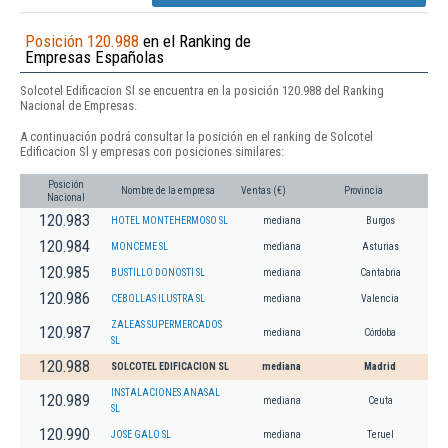
Posición 120.988
en el Ranking de
Empresas Españolas
Solcotel Edificacion Sl se encuentra en la posición 120.988 del Ranking
Nacional de Empresas.
A continuación podrá consultar la posición en el ranking de Solcotel
Edificacion Sl y empresas con posiciones similares:
Posición
Nombre de la empresa
Ventas (€)
Provincia
Nacional
120.983
HOTEL MONTEHERMOSO SL
mediana
Burgos
120.984
MONCEME SL
mediana
Asturias
120.985
BUSTILLO DONOSTI SL
mediana
Cantabria
120.986
CEBOLLAS ILUSTRA SL
mediana
Valencia
ZALEAS SUPERMERCADOS
120.987
mediana
Córdoba
SL
120.988
SOLCOTEL EDIFICACION SL
mediana
Madrid
INSTALACIONES ANASAL
120.989
mediana
Ceuta
SL
120.990
JOSE GALO SL
mediana
Teruel