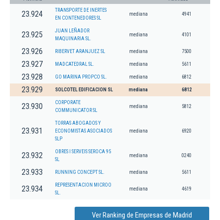
TRANSPORTE DE INERTES
23.924
mediana
4941
EN CONTENEDORES SL
JUAN LEÑADOR
23.925
mediana
4101
MAQUINARIA SL.
23.926
RIBERVET ARANJUEZ SL
mediana
7500
23.927
MADCATEDRAL SL.
mediana
5611
23.928
GO MARINA PROPCO SL.
mediana
6812
23.929
SOLCOTEL EDIFICACION SL
mediana
6812
CORPORATE
23.930
mediana
5812
COMMUNICATOR SL
TORRAS ABOGADOS Y
23.931
ECONOMISTAS ASOCIADOS
mediana
6920
SLP
OBRES I SERVEIS SEROCA 95
23.932
mediana
0240
SL
23.933
RUNNING CONCEPT SL.
mediana
5611
REPRESENTACION MICROO
23.934
mediana
4619
SL.
Ver Ranking de Empresas de Madrid