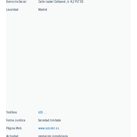
Domicilio Social
Calle Isabel Colbrand , 6 - 8,2 PLT ED
Localidad
Madrid
Teléfono
628.....
Forma Jurídica
Sociedad limitada
Página Web
www.solcotel.es
Actividad
promoción inmobiliaria