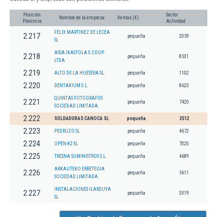
Posición
Sector
Nombre de la empresa
Ventas (€)
Provincia
Actividad
FELIX MARTINEZ DE LECEA
2.217
pequeña
2059
SL
ASSA IKASTOLA S.COOP.
2.218
pequeña
8531
LTDA
2.219
ALTO DE LA HUESERA SL.
pequeña
1102
2.220
DENTAKIUM S.L.
pequeña
8623
QUINTAS FOTOGRAFOS
2.221
pequeña
7420
SOCIEDAD LIMITADA.
2.222
SOLDADURAS CANOCA SL
pequeña
2512
2.223
PEDRUZO SL
pequeña
4672
2.224
OPEN-K2 SL
pequeña
7020
2.225
TRESNA SUMINISTROS S.L.
pequeña
4689
ARKAUTEKO ERRETEGIA
2.226
pequeña
5611
SOCIEDAD LIMITADA.
INSTALACIONES ILARDUYA
2.227
pequeña
3319
SL