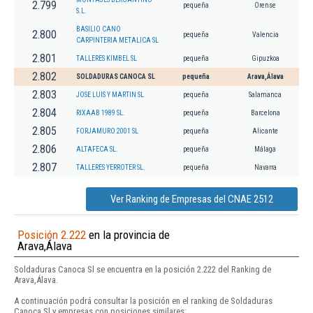
2.799
pequeña
Orense
S.L.
BASILIO CANO
2.800
pequeña
Valencia
CARPINTERIA METALICA SL
2.801
TALLERES KIMBEL SL
pequeña
Gipuzkoa
2.802
SOLDADURAS CANOCA SL
pequeña
Arava,Álava
2.803
JOSE LUIS Y MARTIN SL
pequeña
Salamanca
2.804
RIXAAB 1989 SL.
pequeña
Barcelona
2.805
FORJAMURO 2001 SL
pequeña
Alicante
2.806
ALTAFECA SL.
pequeña
Málaga
2.807
TALLERES YERROTER SL.
pequeña
Navarra
Ver Ranking de Empresas del CNAE 2512
Posición 2.222
en la provincia de
Arava,Álava
Soldaduras Canoca Sl se encuentra en la posición 2.222 del Ranking de
Arava,Álava.
A continuación podrá consultar la posición en el ranking de Soldaduras
Canoca Sl y empresas con posiciones similares: