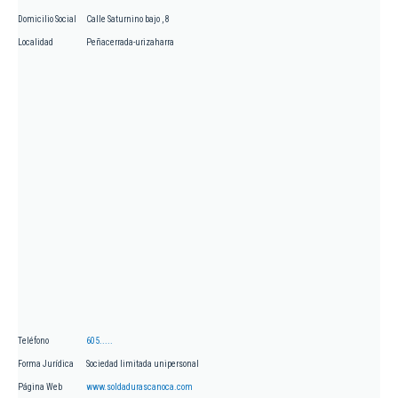
Domicilio Social
Calle Saturnino bajo , 8
Localidad
Peñacerrada-urizaharra
Teléfono
605.....
Forma Jurídica
Sociedad limitada unipersonal
Página Web
www.soldadurascanoca.com