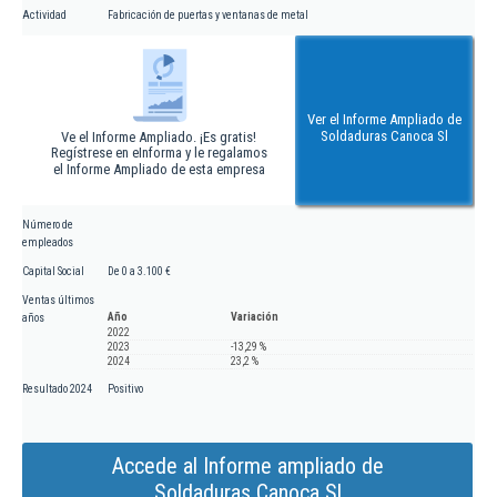
Actividad
Fabricación de puertas y ventanas de metal
Ver el Informe Ampliado de
Soldaduras Canoca Sl
Ve el Informe Ampliado. ¡Es gratis!
Regístrese en eInforma y le regalamos
el Informe Ampliado de esta empresa
Número de
empleados
Capital Social
De 0 a 3.100 €
Ventas últimos
Año
Variación
años
2022
2023
-13,29 %
2024
23,2 %
Resultado 2024
Positivo
Accede al Informe ampliado de
Soldaduras Canoca Sl