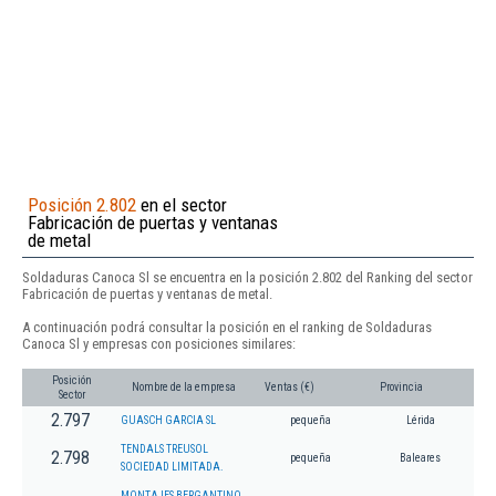
Posición 2.802
en el sector
Fabricación de puertas y ventanas
de metal
Soldaduras Canoca Sl se encuentra en la posición 2.802 del Ranking del sector
Fabricación de puertas y ventanas de metal.
A continuación podrá consultar la posición en el ranking de Soldaduras
Canoca Sl y empresas con posiciones similares:
Posición
Nombre de la empresa
Ventas (€)
Provincia
Sector
2.797
GUASCH GARCIA SL
pequeña
Lérida
TENDALS TREUSOL
2.798
pequeña
Baleares
SOCIEDAD LIMITADA.
MONTAJES BERGANTINO