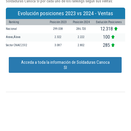
Soldaduras Canoca Sl por cada uno de los rankings según sus ventas:
Evolución posiciones 2023 vs 2024 - Ventas
Ranking
Posición 2023
Posición 2024
Evolución Posiciones
12.318
Nacional
299.038
286.720
100
Arava,Álava
2.322
2.222
285
Sector CNAE 2512
3.087
2.802
Acceda a toda la información de Soldaduras Canoca
Sl