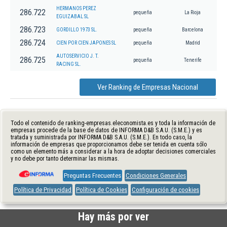
HERMANOS PEREZ
286.722
pequeña
La Rioja
EGUIZABAL SL
286.723
GORDILLO 1973 SL.
pequeña
Barcelona
286.724
CIEN POR CIEN JAPONES SL
pequeña
Madrid
AUTOSERVICIO J. T.
286.725
pequeña
Tenerife
RACING SL.
Ver Ranking de Empresas Nacional
Todo el contenido de ranking-empresas.eleconomista.es y toda la información de
empresas procede de la base de datos de INFORMA D&B S.A.U. (S.M.E.) y es
tratada y suministrada por INFORMA D&B S.A.U. (S.M.E.). En todo caso, la
información de empresas que proporcionamos debe ser tenida en cuenta sólo
como un elemento más a considerar a la hora de adoptar decisiones comerciales
y no debe por tanto determinar las mismas.
Preguntas Frecuentes
Condiciones Generales
Política de Privacidad
Política de Cookies
Configuración de cookies
Hay más por ver