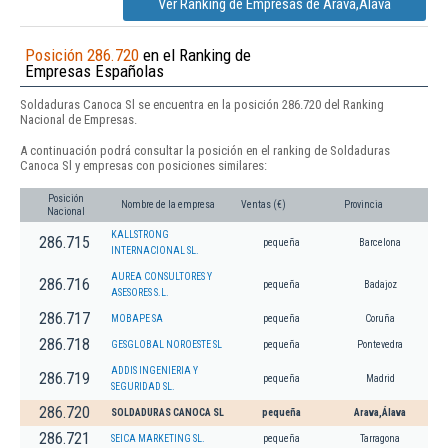
Ver Ranking de Empresas de Arava,Álava
Posición 286.720
en el Ranking de
Empresas Españolas
Soldaduras Canoca Sl se encuentra en la posición 286.720 del Ranking
Nacional de Empresas.
A continuación podrá consultar la posición en el ranking de Soldaduras
Canoca Sl y empresas con posiciones similares:
Posición
Nombre de la empresa
Ventas (€)
Provincia
Nacional
KALLSTRONG
286.715
pequeña
Barcelona
INTERNACIONAL SL.
AUREA CONSULTORES Y
286.716
pequeña
Badajoz
ASESORES S.L.
286.717
MOBAPE SA
pequeña
Coruña
286.718
GESGLOBAL NOROESTE SL
pequeña
Pontevedra
ADDIS INGENIERIA Y
286.719
pequeña
Madrid
SEGURIDAD SL.
286.720
SOLDADURAS CANOCA SL
pequeña
Arava,Álava
286.721
SEICA MARKETING SL.
pequeña
Tarragona