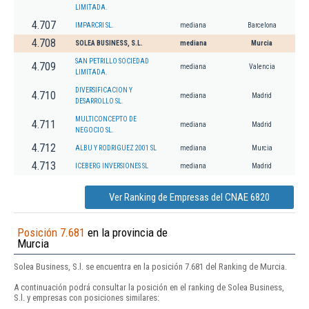
LIMITADA.
4.707
IMPARCRI SL.
mediana
Barcelona
4.708
SOLEA BUSINESS, S.L.
mediana
Murcia
SAN PETRILLO SOCIEDAD
4.709
mediana
Valencia
LIMITADA.
DIVERSIFICACION Y
4.710
mediana
Madrid
DESARROLLO SL.
MULTICONCEPTO DE
4.711
mediana
Madrid
NEGOCIO SL.
4.712
ALBU Y RODRIGUEZ 2001 SL
mediana
Murcia
4.713
ICEBERG INVERSIONES SL
mediana
Madrid
Ver Ranking de Empresas del CNAE 6820
Posición 7.681
en la provincia de
Murcia
Solea Business, S.l. se encuentra en la posición 7.681 del Ranking de Murcia.
A continuación podrá consultar la posición en el ranking de Solea Business,
S.l. y empresas con posiciones similares: