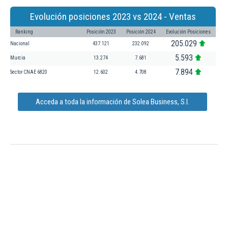
Evolución posiciones 2023 vs 2024 - Ventas
Ranking
Posición 2023
Posición 2024
Evolución Posiciones
205.029
Nacional
437.121
232.092
5.593
Murcia
13.274
7.681
7.894
Sector CNAE 6820
12.602
4.708
Acceda a toda la información de Solea Business, S.l.