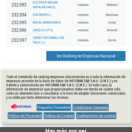
ELECTRICA ASELMA
232.093
mediana
Baleares
INSTALADORA SLL
232.094
EON PAPER S.L.
mediana
Barcelona
232.095
MACAL RAMADERA SL
mediana
Lérida
232.096
CADELCU 471 SL
mediana
Almería
OBRAS Y REFORMAS JOSE
232.097
mediana
Coruña
TRIGO, S.L.
Ver Ranking de Empresas Nacional
Todo el contenido de ranking-empresas.eleconomista.es y toda la información de
empresas procede de la base de datos de INFORMA D&B S.A.U. (S.M.E.) y es
tratada y suministrada por INFORMA D&B S.A.U. (S.M.E.). En todo caso, la
información de empresas que proporcionamos debe ser tenida en cuenta sólo
como un elemento más a considerar a la hora de adoptar decisiones comerciales
y no debe por tanto determinar las mismas.
Preguntas Frecuentes
Condiciones Generales
Política de Privacidad
Política de Cookies
Configuración de cookies
Hay más por ver