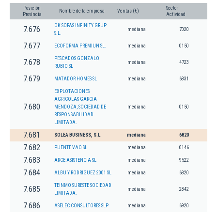
Posición
Sector
Nombre de la empresa
Ventas (€)
Provincia
Actividad
OK SOFAS INFINITY GRUP
7.676
mediana
7020
S.L.
7.677
ECOFORMA PREMIUN SL.
mediana
0150
PESCADOS GONZALO
7.678
mediana
4723
RUBIO SL
7.679
MATADOR HOMES SL
mediana
6831
EXPLOTACIONES
AGRICOLAS GARCIA
7.680
MENDOZA, SOCIEDAD DE
mediana
0150
RESPONSABILIDAD
LIMITADA.
7.681
SOLEA BUSINESS, S.L.
mediana
6820
7.682
PUENTE VAO SL
mediana
0146
7.683
ARCE ASISTENCIA SL
mediana
9522
7.684
ALBU Y RODRIGUEZ 2001 SL
mediana
6820
TEINMO SURESTE SOCIEDAD
7.685
mediana
2842
LIMITADA.
7.686
ASELEC CONSULTORES SLP
mediana
6920