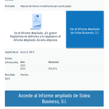
Actividad
Alquiler de bienes inmobiliarios por cuenta propia
Ver el Informe Ampliado
de Solea Business, S.l.
Ve el Informe Ampliado. ¡Es gratis!
Regístrese en eInforma y le regalamos el
Informe Ampliado de esta empresa
Capital Social
De 0 a 3.100 €
Ventas
Año
Variación
últimos años
2023
2024
399,46 %
Resultado
Positivo
2025
Accede al Informe ampliado de Solea
Business, S.l.