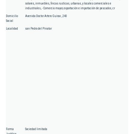
solares, inmuebles, fincas rusticas, urbanas, y locales comerciales e
industriales, - Comercio mayor, exportación e importación de pescados, cr
Domicilio
Avenida Doctor Artero Guirao , 240
Social
Localidad
san Pedro del Pinatar
Forma
Sociedad limitada
Jurídica