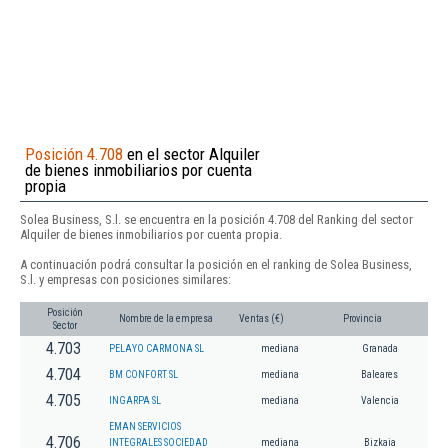
Posición 4.708
en el sector Alquiler
de bienes inmobiliarios por cuenta
propia
Solea Business, S.l. se encuentra en la posición 4.708 del Ranking del sector
Alquiler de bienes inmobiliarios por cuenta propia.
A continuación podrá consultar la posición en el ranking de Solea Business,
S.l. y empresas con posiciones similares:
Posición
Nombre de la empresa
Ventas (€)
Provincia
Sector
4.703
PELAYO CARMONA SL
mediana
Granada
4.704
BM CONFORT SL
mediana
Baleares
4.705
INGARPA SL
mediana
Valencia
EMAN SERVICIOS
4.706
INTEGRALES SOCIEDAD
mediana
Bizkaia