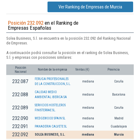
Ver Ranking de Empresas de Murcia
Posición 232.092
en el Ranking de
Empresas Españolas
Solea Business, S.l. se encuentra en la posición 232.092 del Ranking Nacional
de Empresas.
A continuación podrá consultar la posición en el ranking de Solea Business,
S.l. y empresas con posiciones similares:
Posición
Nombre de la empresa
Ventas (€)
Provincia
Nacional
FERUGA PROFESIONALES
232.087
mediana
Coruña
DE LA CONSTRUCCION, S.L.
CALIDAD MEDIO
232.088
mediana
Barcelona
AMBIENTAL IBERICA SA
SERVICIOS HOSTELEROS
232.089
mediana
Coruña
FINISTERRAE SL.
232.090
WEDGEWOOD SPAIN SL
mediana
Madrid
232.091
PANADERIA CALVETE SL
mediana
Guadalajara
232.092
SOLEA BUSINESS, S.L.
mediana
Murcia