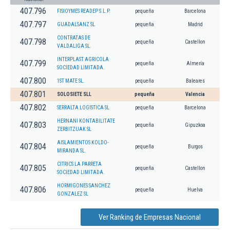
407.796
FISIOYMES READEP S.L.P.
pequeña
Barcelona
407.797
GUADALSANZ SL
pequeña
Madrid
CONTRATAS DE
407.798
pequeña
Castellon
VALDALIGA SL.
INTERPLAST AGRICOLA
407.799
pequeña
Almería
SOCIEDAD LIMITADA.
407.800
1ST MATE SL.
pequeña
Baleares
407.801
SOLOSIETE SLL
pequeña
Valencia
407.802
SERRALTA LOGISTICA SL
pequeña
Barcelona
HERNANI KONTABILITATE
407.803
pequeña
Gipuzkoa
ZERBITZUAK SL
AISLAMIENTOS KOLDO-
407.804
pequeña
Burgos
MIRANDA SL.
CITRICS LA PARRETA
407.805
pequeña
Castellon
SOCIEDAD LIMITADA.
HORMIGONES SANCHEZ
407.806
pequeña
Huelva
GONZALEZ SL
Ver Ranking de Empresas Nacional