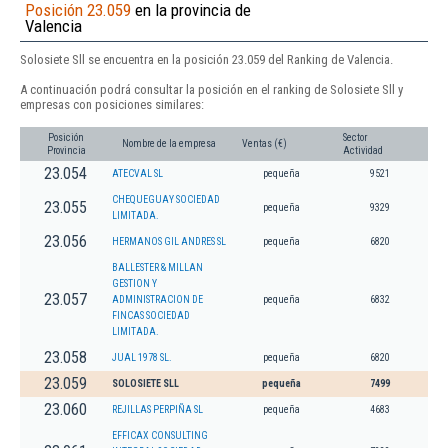
Posición 23.059
en la provincia de
Valencia
Solosiete Sll se encuentra en la posición 23.059 del Ranking de Valencia.
A continuación podrá consultar la posición en el ranking de Solosiete Sll y
empresas con posiciones similares:
Posición
Sector
Nombre de la empresa
Ventas (€)
Provincia
Actividad
23.054
ATECVAL SL
pequeña
9521
CHEQUEGUAY SOCIEDAD
23.055
pequeña
9329
LIMITADA.
23.056
HERMANOS GIL ANDRES SL
pequeña
6820
BALLESTER & MILLAN
GESTION Y
23.057
ADMINISTRACION DE
pequeña
6832
FINCAS SOCIEDAD
LIMITADA.
23.058
JUAL 1978 SL.
pequeña
6820
23.059
SOLOSIETE SLL
pequeña
7499
23.060
REJILLAS PERPIÑA SL
pequeña
4683
EFFICAX CONSULTING