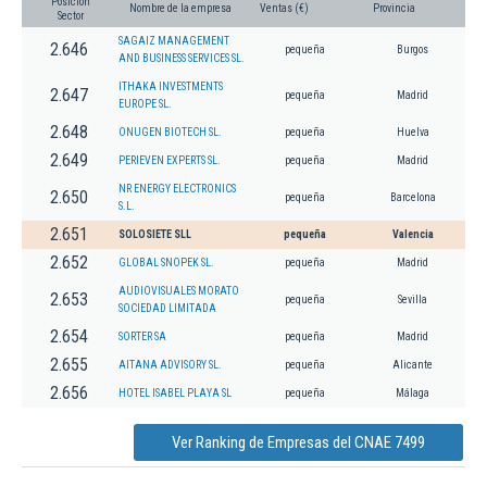
Posición
Nombre de la empresa
Ventas (€)
Provincia
Sector
SAGAIZ MANAGEMENT
2.646
pequeña
Burgos
AND BUSINESS SERVICES SL.
ITHAKA INVESTMENTS
2.647
pequeña
Madrid
EUROPE SL.
2.648
ONUGEN BIOTECH SL.
pequeña
Huelva
2.649
PERIEVEN EXPERTS SL.
pequeña
Madrid
NR ENERGY ELECTRONICS
2.650
pequeña
Barcelona
S.L.
2.651
SOLOSIETE SLL
pequeña
Valencia
2.652
GLOBAL SNOPEK SL.
pequeña
Madrid
AUDIOVISUALES MORATO
2.653
pequeña
Sevilla
SOCIEDAD LIMITADA
2.654
SORTER SA
pequeña
Madrid
2.655
AITANA ADVISORY SL.
pequeña
Alicante
2.656
HOTEL ISABEL PLAYA SL
pequeña
Málaga
Ver Ranking de Empresas del CNAE 7499