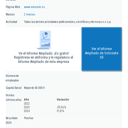
Página Web
www.solosiete.es
Marcas
2 marcas
Actividad
Todas las demás actividades profesionales, científicas y técnicas n.c.o.p.
Ver el Informe
Ampliado de Solosiete
Ve el Informe Ampliado. ¡Es gratis!
Regístrese en eInforma y le regalamos el
Sll
Informe Ampliado de esta empresa
Número de
empleados
Capital Social
Mayor de 60.000 €
Ventas
Año
Variación
últimos años
2022
2023
-29,36 %
2024
31,8 %
Resultado
Positivo
2024