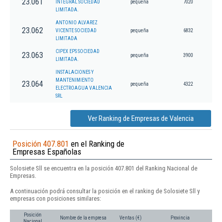
23.061
INTEGRAL SOCIEDAD
pequeña
7020
LIMITADA.
ANTONIO ALVAREZ
23.062
VICENTE SOCIEDAD
pequeña
6832
LIMITADA
CIPEX EPS SOCIEDAD
23.063
pequeña
3900
LIMITADA.
INSTALACIONES Y
MANTENIMIENTO
23.064
pequeña
4322
ELECTROAGUA VALENCIA
SRL
Ver Ranking de Empresas de Valencia
Posición 407.801
en el Ranking de
Empresas Españolas
Solosiete Sll se encuentra en la posición 407.801 del Ranking Nacional de
Empresas.
A continuación podrá consultar la posición en el ranking de Solosiete Sll y
empresas con posiciones similares:
Posición
Nombre de la empresa
Ventas (€)
Provincia
Nacional