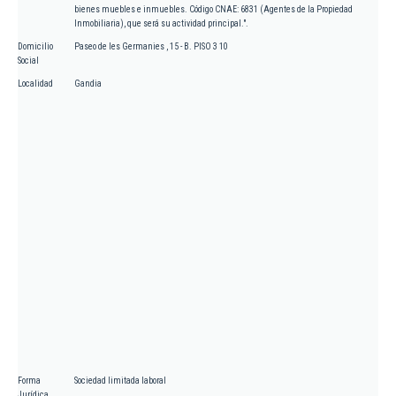
bienes muebles e inmuebles. Código CNAE: 6831 (Agentes de la Propiedad
Inmobiliaria), que será su actividad principal.".
Domicilio
Paseo de les Germanies , 15 - B. PISO 3 10
Social
Localidad
Gandia
Forma
Sociedad limitada laboral
Jurídica