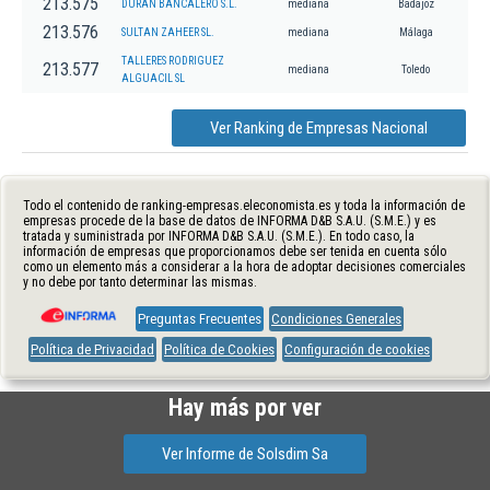
213.575
DURAN BANCALERO S.L.
mediana
Badajoz
213.576
SULTAN ZAHEER SL.
mediana
Málaga
TALLERES RODRIGUEZ
213.577
mediana
Toledo
ALGUACIL SL
Ver Ranking de Empresas Nacional
Todo el contenido de ranking-empresas.eleconomista.es y toda la información de
empresas procede de la base de datos de INFORMA D&B S.A.U. (S.M.E.) y es
tratada y suministrada por INFORMA D&B S.A.U. (S.M.E.). En todo caso, la
información de empresas que proporcionamos debe ser tenida en cuenta sólo
como un elemento más a considerar a la hora de adoptar decisiones comerciales
y no debe por tanto determinar las mismas.
Preguntas Frecuentes
Condiciones Generales
Política de Privacidad
Política de Cookies
Configuración de cookies
Hay más por ver
Ver Informe de Solsdim Sa