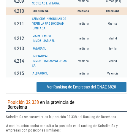
4.209
mediana
Palmas (las)
SOCIEDAD LIMITADA.
4.210
SOLSDIM SA
mediana
Barcelona
SERVICIOS INMOBILIARIOS
4.211
VERIN LA PAZ SOCIEDAD
mediana
Orense
LIMITADA.
MAPALL MUVI
4.212
mediana
Madrid
INMOBILIARIA SL
4.213
RASARA SL
mediana
Sevilla
INICIATIVAS
4.214
INMOBILIARIAS VALDERAS
mediana
Madrid
SA
4.215
ALBA 810 SL
mediana
Valencia
Ver Ranking de Empresas del CNAE 6820
Posición 32.338
en la provincia de
Barcelona
Solsdim Sa se encuentra en la posición 32.338 del Ranking de Barcelona.
A continuación podrá consultar la posición en el ranking de Solsdim Sa y
empresas con posiciones similares: