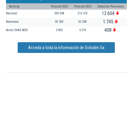
Ranking
Posición 2023
Posición 2024
Evolución Posiciones
12.604
Nacional
200.968
213.572
1.745
Barcelona
30.593
32.338
408
Sector CNAE 6820
3.802
4.210
Acceda a toda la información de Solsdim Sa