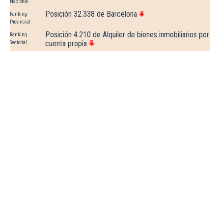
Nacional
Posición 32.338 de Barcelona
Ranking
Provincial
Posición 4.210 de Alquiler de bienes inmobiliarios por
Ranking
cuenta propia
Sectorial