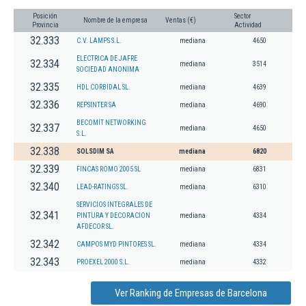
Posición
Sector
Nombre de la empresa
Ventas (€)
Provincia
Actividad
32.333
C.V. LAMPS S.L.
mediana
4650
ELECTRICA DE JAFRE
32.334
mediana
3514
SOCIEDAD ANONIMA
32.335
HDL CORBIDAL SL.
mediana
4639
32.336
REPSINTER SA
mediana
4690
BECOMIT NETWORKING
32.337
mediana
4650
S.L.
32.338
SOLSDIM SA
mediana
6820
32.339
FINCAS ROMO 2005 SL
mediana
6831
32.340
LEAD-RATINGS SL.
mediana
6310
SERVICIOS INTEGRALES DE
32.341
PINTURA Y DECORACION
mediana
4334
AFDECOR SL.
32.342
CAMPOS MYD PINTORES SL.
mediana
4334
32.343
PROEXEL 2000 S.L.
mediana
4332
Ver Ranking de Empresas de Barcelona