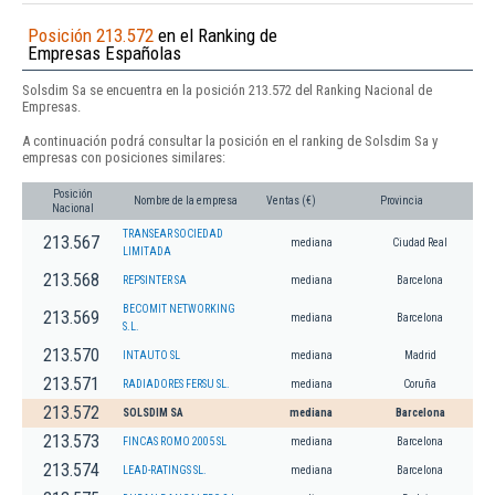
Posición 213.572
en el Ranking de
Empresas Españolas
Solsdim Sa se encuentra en la posición 213.572 del Ranking Nacional de
Empresas.
A continuación podrá consultar la posición en el ranking de Solsdim Sa y
empresas con posiciones similares:
Posición
Nombre de la empresa
Ventas (€)
Provincia
Nacional
TRANSEAR SOCIEDAD
213.567
mediana
Ciudad Real
LIMITADA
213.568
REPSINTER SA
mediana
Barcelona
BECOMIT NETWORKING
213.569
mediana
Barcelona
S.L.
213.570
INTAUTO SL
mediana
Madrid
213.571
RADIADORES FERSU SL.
mediana
Coruña
213.572
SOLSDIM SA
mediana
Barcelona
213.573
FINCAS ROMO 2005 SL
mediana
Barcelona
213.574
LEAD-RATINGS SL.
mediana
Barcelona