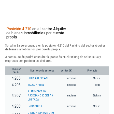
Posición 4.210
en el sector Alquiler
de bienes inmobiliarios por cuenta
propia
Solsdim Sa se encuentra en la posición 4.210 del Ranking del sector Alquiler
de bienes inmobiliarios por cuenta propia.
A continuación podrá consultar la posición en el ranking de Solsdim Sa y
empresas con posiciones similares:
Posición
Nombre de la empresa
Ventas (€)
Provincia
Sector
4.205
PUERTAS LORCA SL
mediana
Murcia
4.206
TALGONPER SL
mediana
Toledo
SUPERMERCADO
4.207
ARCEDIANO SOCIEDAD
mediana
Bizkaia
LIMITADA
4.208
INGESONIC S.L.
mediana
Madrid
GESTIONES PROVEFORM