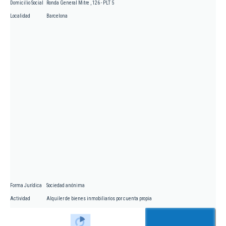
Domicilio Social
Ronda General Mitre , 126 - PLT 5
Localidad
Barcelona
Forma Jurídica
Sociedad anónima
Actividad
Alquiler de bienes inmobiliarios por cuenta propia