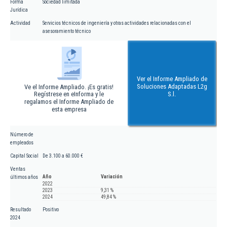
Forma
Sociedad limitada
Jurídica
Actividad
Servicios técnicos de ingeniería y otras actividades relacionadas con el
asesoramiento técnico
Ver el Informe Ampliado de
Soluciones Adaptadas L2g
Ve el Informe Ampliado. ¡Es gratis!
Regístrese en eInforma y le
S.l.
regalamos el Informe Ampliado de
esta empresa
Número de
empleados
Capital Social
De 3.100 a 60.000 €
Ventas
Año
Variación
últimos años
2022
2023
9,31 %
2024
49,84 %
Resultado
Positivo
2024