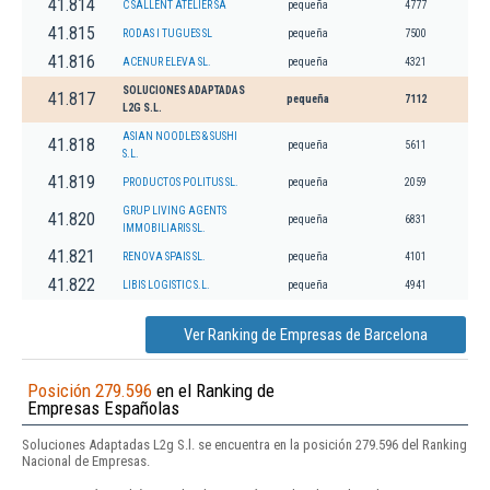
41.814
C SALLENT ATELIER SA
pequeña
4777
41.815
RODAS I TUGUES SL
pequeña
7500
41.816
ACENUR ELEVA SL.
pequeña
4321
SOLUCIONES ADAPTADAS
41.817
pequeña
7112
L2G S.L.
ASIAN NOODLES & SUSHI
41.818
pequeña
5611
S.L.
41.819
PRODUCTOS POLITUS SL.
pequeña
2059
GRUP LIVING AGENTS
41.820
pequeña
6831
IMMOBILIARIS SL.
41.821
RENOVA SPAIS SL.
pequeña
4101
41.822
LIBIS LOGISTIC S.L.
pequeña
4941
Ver Ranking de Empresas de Barcelona
Posición 279.596
en el Ranking de
Empresas Españolas
Soluciones Adaptadas L2g S.l. se encuentra en la posición 279.596 del Ranking
Nacional de Empresas.