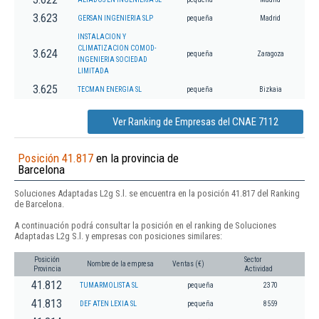
3.623
GERSAN INGENIERIA SLP
pequeña
Madrid
INSTALACION Y
CLIMATIZACION COMOD-
3.624
pequeña
Zaragoza
INGENIERIA SOCIEDAD
LIMITADA
3.625
TECMAN ENERGIA SL
pequeña
Bizkaia
Ver Ranking de Empresas del CNAE 7112
Posición 41.817
en la provincia de
Barcelona
Soluciones Adaptadas L2g S.l. se encuentra en la posición 41.817 del Ranking
de Barcelona.
A continuación podrá consultar la posición en el ranking de Soluciones
Adaptadas L2g S.l. y empresas con posiciones similares:
Posición
Sector
Nombre de la empresa
Ventas (€)
Provincia
Actividad
41.812
TUMARMOLISTA SL
pequeña
2370
41.813
DEF ATEN LEXIA SL
pequeña
8559