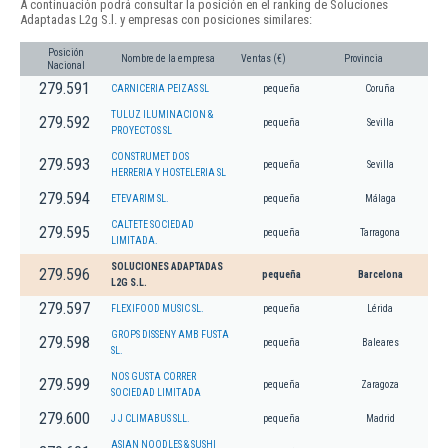
A continuación podrá consultar la posición en el ranking de Soluciones
Adaptadas L2g S.l. y empresas con posiciones similares:
Posición
Nombre de la empresa
Ventas (€)
Provincia
Nacional
279.591
CARNICERIA PEIZAS SL
pequeña
Coruña
TULUZ ILUMINACION &
279.592
pequeña
Sevilla
PROYECTOS SL
CONSTRUMET DOS
279.593
pequeña
Sevilla
HERRERIA Y HOSTELERIA SL
279.594
ETEVARIM SL.
pequeña
Málaga
CALTETE SOCIEDAD
279.595
pequeña
Tarragona
LIMITADA.
SOLUCIONES ADAPTADAS
279.596
pequeña
Barcelona
L2G S.L.
279.597
FLEXIFOOD MUSIC SL.
pequeña
Lérida
GROPS DISSENY AMB FUSTA
279.598
pequeña
Baleares
SL.
NOS GUSTA CORRER
279.599
pequeña
Zaragoza
SOCIEDAD LIMITADA
279.600
J J CLIMABUS SLL.
pequeña
Madrid
ASIAN NOODLES & SUSHI