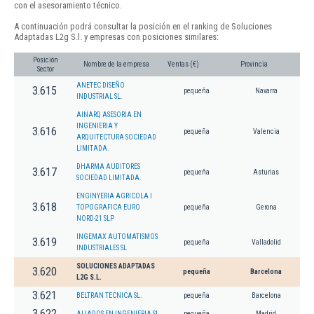
con el asesoramiento técnico.
A continuación podrá consultar la posición en el ranking de Soluciones
Adaptadas L2g S.l. y empresas con posiciones similares:
Posición
Nombre de la empresa
Ventas (€)
Provincia
Sector
ANETEC DISEÑO
3.615
pequeña
Navarra
INDUSTRIAL SL.
AINARQ ASESORIA EN
INGENIERIA Y
3.616
pequeña
Valencia
ARQUITECTURA SOCIEDAD
LIMITADA.
DHARMA AUDITORES
3.617
pequeña
Asturias
SOCIEDAD LIMITADA.
ENGINYERIA AGRICOLA I
3.618
TOPOGRAFICA EURO
pequeña
Gerona
NORD-21 SLP
INGEMAX AUTOMATISMOS
3.619
pequeña
Valladolid
INDUSTRIALES SL
SOLUCIONES ADAPTADAS
3.620
pequeña
Barcelona
L2G S.L.
3.621
BELTRAN TECNICA SL.
pequeña
Barcelona
3.622
ALIADOS EN INGENIERIA SL
pequeña
Madrid