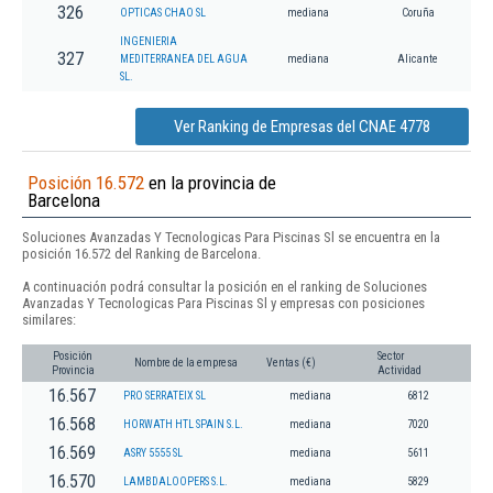
326
OPTICAS CHAO SL
mediana
Coruña
INGENIERIA
327
MEDITERRANEA DEL AGUA
mediana
Alicante
SL.
Ver Ranking de Empresas del CNAE 4778
Posición 16.572
en la provincia de
Barcelona
Soluciones Avanzadas Y Tecnologicas Para Piscinas Sl se encuentra en la
posición 16.572 del Ranking de Barcelona.
A continuación podrá consultar la posición en el ranking de Soluciones
Avanzadas Y Tecnologicas Para Piscinas Sl y empresas con posiciones
similares:
Posición
Sector
Nombre de la empresa
Ventas (€)
Provincia
Actividad
16.567
PRO SERRATEIX SL
mediana
6812
16.568
HORWATH HTL SPAIN S.L.
mediana
7020
16.569
ASRY 5555 SL
mediana
5611
16.570
LAMBDALOOPERS S.L.
mediana
5829