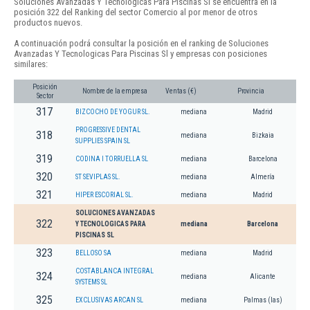
Soluciones Avanzadas Y Tecnologicas Para Piscinas Sl se encuentra en la
posición 322 del Ranking del sector Comercio al por menor de otros
productos nuevos.
A continuación podrá consultar la posición en el ranking de Soluciones
Avanzadas Y Tecnologicas Para Piscinas Sl y empresas con posiciones
similares:
Posición
Nombre de la empresa
Ventas (€)
Provincia
Sector
317
BIZCOCHO DE YOGUR SL.
mediana
Madrid
PROGRESSIVE DENTAL
318
mediana
Bizkaia
SUPPLIES SPAIN SL
319
CODINA I TORRUELLA SL
mediana
Barcelona
320
ST SEVIPLAS SL.
mediana
Almería
321
HIPER ESCORIAL SL.
mediana
Madrid
SOLUCIONES AVANZADAS
322
Y TECNOLOGICAS PARA
mediana
Barcelona
PISCINAS SL
323
BELLOSO SA
mediana
Madrid
COSTABLANCA INTEGRAL
324
mediana
Alicante
SYSTEMS SL
325
EXCLUSIVAS ARCAN SL
mediana
Palmas (las)