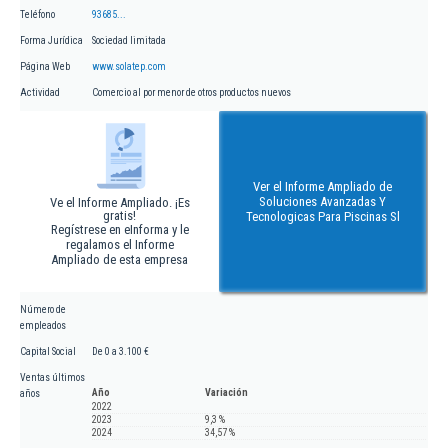
Teléfono
93685...
Forma Jurídica
Sociedad limitada
Página Web
www.solatep.com
Actividad
Comercio al por menor de otros productos nuevos
Ver el Informe Ampliado de
Soluciones Avanzadas Y
Ve el Informe Ampliado. ¡Es
gratis!
Tecnologicas Para Piscinas Sl
Regístrese en eInforma y le
regalamos el Informe
Ampliado de esta empresa
Número de
empleados
Capital Social
De 0 a 3.100 €
Ventas últimos
Año
Variación
años
2022
2023
9,3 %
2024
34,57 %