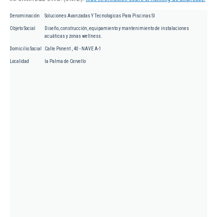
Denominación
Soluciones Avanzadas Y Tecnologicas Para Piscinas Sl
Objeto Social
Diseño, construcción, equipamiento y mantenimiento de instalaciones
acuáticas y zonas wellness.
Domicilio Social
Calle Ponent , 40 - NAVE A-1
Localidad
la Palma de Cervello