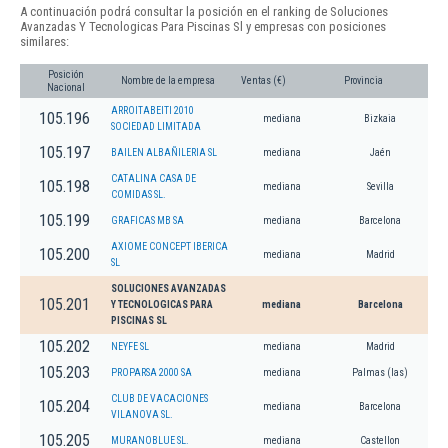
A continuación podrá consultar la posición en el ranking de Soluciones
Avanzadas Y Tecnologicas Para Piscinas Sl y empresas con posiciones
similares:
Posición
Nombre de la empresa
Ventas (€)
Provincia
Nacional
ARROITABEITI 2010
105.196
mediana
Bizkaia
SOCIEDAD LIMITADA
105.197
BAILEN ALBAÑILERIA SL
mediana
Jaén
CATALINA CASA DE
105.198
mediana
Sevilla
COMIDAS SL.
105.199
GRAFICAS MB SA
mediana
Barcelona
AXIOME CONCEPT IBERICA
105.200
mediana
Madrid
SL
SOLUCIONES AVANZADAS
105.201
Y TECNOLOGICAS PARA
mediana
Barcelona
PISCINAS SL
105.202
NEYFE SL
mediana
Madrid
105.203
PROPARSA 2000 SA
mediana
Palmas (las)
CLUB DE VACACIONES
105.204
mediana
Barcelona
VILANOVA SL.
105.205
MURANOBLUE SL.
mediana
Castellon