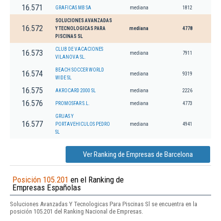
16.571
GRAFICAS MB SA
mediana
1812
SOLUCIONES AVANZADAS
16.572
Y TECNOLOGICAS PARA
mediana
4778
PISCINAS SL
CLUB DE VACACIONES
16.573
mediana
7911
VILANOVA SL.
BEACH SOCCER WORLD
16.574
mediana
9319
WIDE SL
16.575
AKROCARD 2000 SL
mediana
2226
16.576
PROMOSFAR S.L.
mediana
4773
GRUAS Y
16.577
PORTAVEHICULOS PEDRO
mediana
4941
SL
Ver Ranking de Empresas de Barcelona
Posición 105.201
en el Ranking de
Empresas Españolas
Soluciones Avanzadas Y Tecnologicas Para Piscinas Sl se encuentra en la
posición 105.201 del Ranking Nacional de Empresas.