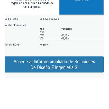
regalamos el Informe Ampliado de
esta empresa
Capital Social
De 3.100 a 60.000 €
Ventas últimos años
Año
Variación
2022
2023
-17,17 %
2024
-38,89 %
Resultado 2024
Negativo
Accede al Informe ampliado de Soluciones
De Diseño E Ingenieria Sl