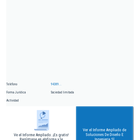
Teléfono
94389...
Forma Jurídica
Sociedad limitada
Actividad
Ver el Informe Ampliado de
Soluciones De Diseño E
Ve el Informe Ampliado. ¡Es gratis!
Regístrese en eInforma y le
Ingenieria Sl