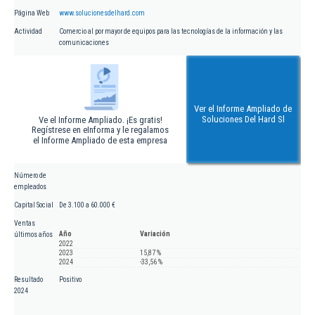
Página Web
www.solucionesdelhard.com
Actividad
Comercio al por mayor de equipos para las tecnologías de la información y las
comunicaciones
Ver el Informe Ampliado de
Soluciones Del Hard Sl
Ve el Informe Ampliado. ¡Es gratis!
Regístrese en eInforma y le regalamos
el Informe Ampliado de esta empresa
Número de
empleados
Capital Social
De 3.100 a 60.000 €
Ventas
Año
Variación
últimos años
2022
2023
15,87 %
2024
-33,56 %
Resultado
Positivo
2024