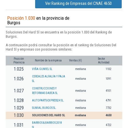
Ver Ranking de Empresas del CNAE 4650
Posición 1.030
en la provincia de
Burgos
Soluciones Del Hard Sl se encuentra en la posición 1.030 del Ranking de
Burgos.
A continuación podrá consultar la posición en el ranking de Soluciones Del
Hard Sl y empresas con posiciones similares:
Posición
Sector
Nombre de la empresa
Ventas (€)
Provincia
Actividad
1.025
VIÑA GUMIEL SL
mediana
1102
CEREALES ALFALFA Y PAJA
1.026
mediana
1091
SL
CONSTRUCCIONES Y
1.027
mediana
4101
REFORMAS DABEA SL
1.028
AUTOPARTS-EXPRESS24 SL.
mediana
4791
1.029
SUMIAL BURGOS SL.
mediana
7732
1.030
SOLUCIONES DEL HARD SL
mediana
4650
BARRIOS & BARRIOS 2018
1.031
mediana
4722
SL.