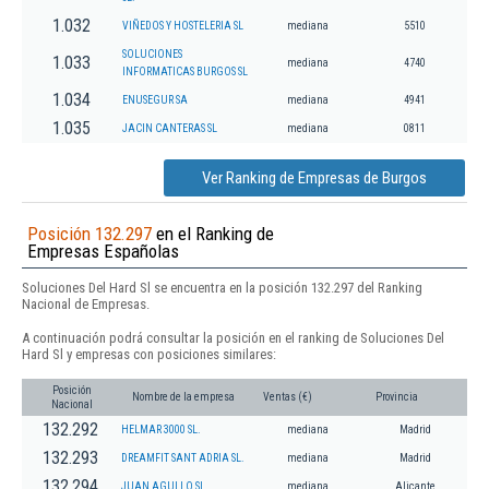
1.032
VIÑEDOS Y HOSTELERIA SL
mediana
5510
SOLUCIONES
1.033
mediana
4740
INFORMATICAS BURGOS SL
1.034
ENUSEGUR SA
mediana
4941
1.035
JACIN CANTERAS SL
mediana
0811
Ver Ranking de Empresas de Burgos
Posición 132.297
en el Ranking de
Empresas Españolas
Soluciones Del Hard Sl se encuentra en la posición 132.297 del Ranking
Nacional de Empresas.
A continuación podrá consultar la posición en el ranking de Soluciones Del
Hard Sl y empresas con posiciones similares:
Posición
Nombre de la empresa
Ventas (€)
Provincia
Nacional
132.292
HELMAR 3000 SL.
mediana
Madrid
132.293
DREAMFIT SANT ADRIA SL.
mediana
Madrid
132.294
JUAN AGULLO SL
mediana
Alicante