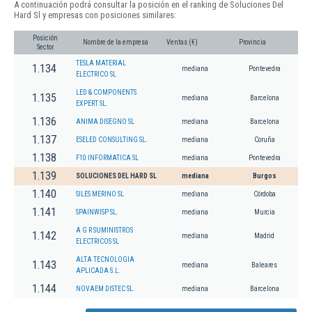
A continuación podrá consultar la posición en el ranking de Soluciones Del
Hard Sl y empresas con posiciones similares:
Posición
Nombre de la empresa
Ventas (€)
Provincia
Sector
TESLA MATERIAL
1.134
mediana
Pontevedra
ELECTRICO SL
LED & COMPONENTS
1.135
mediana
Barcelona
EXPERT SL.
1.136
ANIMA DISEGNO SL
mediana
Barcelona
1.137
ESELED CONSULTING SL.
mediana
Coruña
1.138
F10 INFORMATICA SL
mediana
Pontevedra
1.139
SOLUCIONES DEL HARD SL
mediana
Burgos
1.140
SILES MERINO SL
mediana
Córdoba
1.141
SPAINWISP SL.
mediana
Murcia
A G R SUMINISTROS
1.142
mediana
Madrid
ELECTRICOS SL
ALTA TECNOLOGIA
1.143
mediana
Baleares
APLICADA S.L.
1.144
NOVAEM DISTEC SL.
mediana
Barcelona