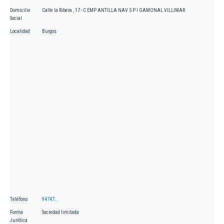
Domicilio
Calle la Ribera , 17 - C EMP ANTILLA NAV 5 P I GAMONAL VILLIMAR
Social
Localidad
Burgos
Teléfono
94747...
Forma
Sociedad limitada
Jurídica