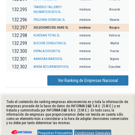
TRASERCO TALLERES Y
132.295
mediana
Alicante
NEUMATICOS 2012 SL.
132.296
PEQUINSA CHEMICAL SL.
mediana
Navarra
132.297
SOLUCIONES DEL HARD SL
mediana
Burgos
132.298
KUKENAN TOTAL SL.
mediana
Valencia
132.299
BIGCORE CONSULTING SL.
mediana
Madrid
132.300
DISPALACIOS 2007 SL
mediana
Huelva
132.301
AMAR SAN MARCOS SL
mediana
Segovia
132.302
MIKRA RECUBRIMIENTOS SL
mediana
Gipuzkoa
Ver Ranking de Empresas Nacional
Todo el contenido de ranking-empresas.eleconomista.es y toda la información de
empresas procede de la base de datos de INFORMA D&B S.A.U. (S.M.E.) y es
tratada y suministrada por INFORMA D&B S.A.U. (S.M.E.). En todo caso, la
información de empresas que proporcionamos debe ser tenida en cuenta sólo
como un elemento más a considerar a la hora de adoptar decisiones comerciales
y no debe por tanto determinar las mismas.
Preguntas Frecuentes
Condiciones Generales