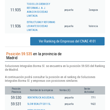
TODOS LOS GREMIOS Y
REFORMAS J. A. J.
11.935
pequeña
Zaragoza
ARAGON SOCIEDAD
LIMITADA.
ESTRUCTURAS Y REFORMAS
11.936
LEVANTE SOCIEDAD
pequeña
Valencia
LIMITADA.
Ver Ranking de Empresas del CNAE 4101
Posición 59.535
en la provincia de
Madrid
Soluciones Integrales Borma Sl. se encuentra en la posición 59.535 del Ranking
de Madrid.
A continuación podrá consultar la posición en el ranking de Soluciones
Integrales Borma Sl. y empresas con posiciones similares:
Posición
Sector
Nombre de la empresa
Ventas (€)
Provincia
Actividad
59.530
RENTATRUCK AGUEDA SL.
pequeña
7711
59.531
SLOW BEAUTY 2011 SL.
pequeña
9622