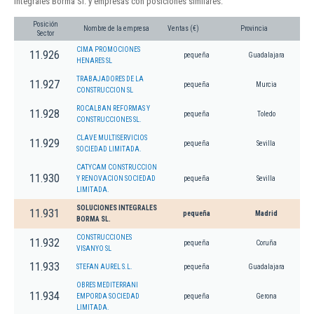
Integrales Borma Sl. y empresas con posiciones similares:
Posición
Nombre de la empresa
Ventas (€)
Provincia
Sector
CIMA PROMOCIONES
11.926
pequeña
Guadalajara
HENARES SL
TRABAJADORES DE LA
11.927
pequeña
Murcia
CONSTRUCCION SL
ROCALBAN REFORMAS Y
11.928
pequeña
Toledo
CONSTRUCCIONES SL.
CLAVE MULTISERVICIOS
11.929
pequeña
Sevilla
SOCIEDAD LIMITADA.
CATYCAM CONSTRUCCION
11.930
Y RENOVACION SOCIEDAD
pequeña
Sevilla
LIMITADA.
SOLUCIONES INTEGRALES
11.931
pequeña
Madrid
BORMA SL.
CONSTRUCCIONES
11.932
pequeña
Coruña
VISANYO SL
11.933
STEFAN AUREL S.L.
pequeña
Guadalajara
OBRES MEDITERRANI
11.934
EMPORDA SOCIEDAD
pequeña
Gerona
LIMITADA.