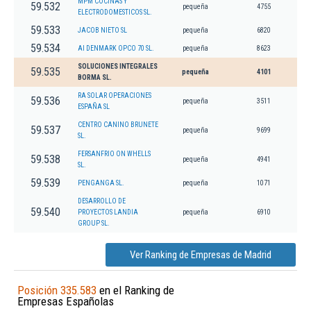
MPM COCINAS Y
59.532
pequeña
4755
ELECTRODOMESTICOS SL.
59.533
JACOB NIETO SL
pequeña
6820
59.534
AI DENMARK OPCO 70 SL.
pequeña
8623
SOLUCIONES INTEGRALES
59.535
pequeña
4101
BORMA SL.
RA SOLAR OPERACIONES
59.536
pequeña
3511
ESPAÑA SL
CENTRO CANINO BRUNETE
59.537
pequeña
9699
SL.
FERSANFRIO ON WHELLS
59.538
pequeña
4941
SL.
59.539
PENGANGA SL.
pequeña
1071
DESARROLLO DE
59.540
PROYECTOS LANDIA
pequeña
6910
GROUP SL.
Ver Ranking de Empresas de Madrid
Posición 335.583
en el Ranking de
Empresas Españolas