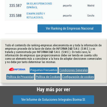
RA SOLAR OPERACIONES
335.587
pequeña
Madrid
ESPAÑA SL
STAMPA DISEÑO Y
335.588
pequeña
Coruña
ROTULACION SL.
Ver Ranking de Empresas Nacional
Todo el contenido de ranking-empresas.eleconomista.es y toda la información de
empresas procede de la base de datos de INFORMA D&B S.A.U. (S.M.E.) y es
tratada y suministrada por INFORMA D&B S.A.U. (S.M.E.). En todo caso, la
información de empresas que proporcionamos debe ser tenida en cuenta sólo
como un elemento más a considerar a la hora de adoptar decisiones comerciales
y no debe por tanto determinar las mismas.
Preguntas Frecuentes
Condiciones Generales
Política de Privacidad
Política de Cookies
Configuración de cookies
Hay más por ver
Ver Informe de Soluciones Integrales Borma Sl.