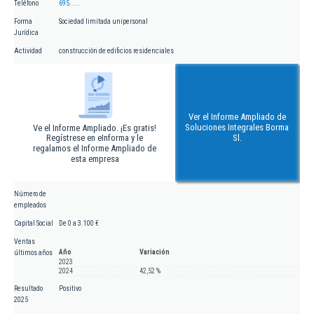
Teléfono
695.....
Forma
Sociedad limitada unipersonal
Jurídica
Actividad
construcción de edificios residenciales
Ver el Informe Ampliado de
Soluciones Integrales Borma
Ve el Informe Ampliado. ¡Es gratis!
Regístrese en eInforma y le
Sl.
regalamos el Informe Ampliado de
esta empresa
Número de
empleados
Capital Social
De 0 a 3.100 €
Ventas
Año
Variación
últimos años
2023
2024
42,52 %
Resultado
Positivo
2025