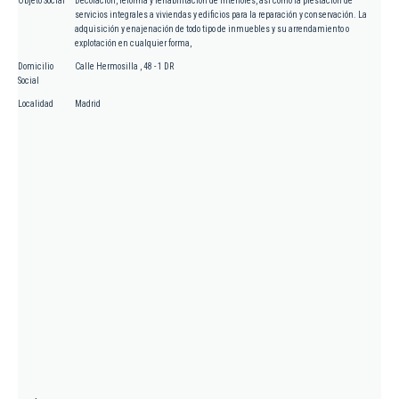
Objeto Social
Decoración, reforma y rehabilitación de interiores, así como la prestación de
servicios integrales a viviendas y edificios para la reparación y conservación. La
adquisición y enajenación de todo tipo de inmuebles y su arrendamiento o
explotación en cualquier forma,
Domicilio
Calle Hermosilla , 48 - 1 DR
Social
Localidad
Madrid