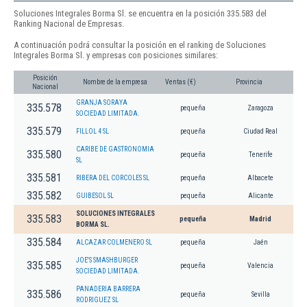
Soluciones Integrales Borma Sl. se encuentra en la posición 335.583 del
Ranking Nacional de Empresas.
A continuación podrá consultar la posición en el ranking de Soluciones
Integrales Borma Sl. y empresas con posiciones similares:
Posición
Nombre de la empresa
Ventas (€)
Provincia
Nacional
GRANJA SORAYA
335.578
pequeña
Zaragoza
SOCIEDAD LIMITADA.
335.579
FILLOL 4 SL
pequeña
Ciudad Real
CARIBE DE GASTRONOMIA
335.580
pequeña
Tenerife
SL
335.581
RIBERA DEL CORCOLES SL
pequeña
Albacete
335.582
GUIBESOL SL
pequeña
Alicante
SOLUCIONES INTEGRALES
335.583
pequeña
Madrid
BORMA SL.
335.584
ALCAZAR COLMENERO SL
pequeña
Jaén
JOE'S SMASHBURGER
335.585
pequeña
Valencia
SOCIEDAD LIMITADA.
PANADERIA BARRERA
335.586
pequeña
Sevilla
RODRIGUEZ SL