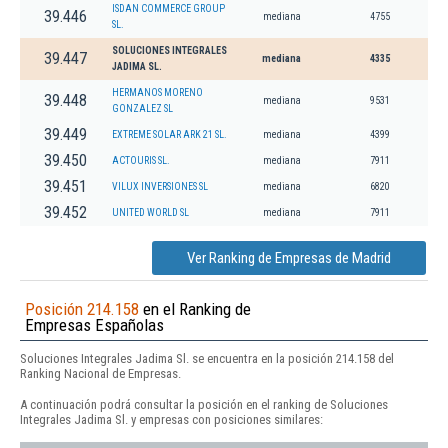
ISDAN COMMERCE GROUP
39.446
mediana
4755
SL.
SOLUCIONES INTEGRALES
39.447
mediana
4335
JADIMA SL.
HERMANOS MORENO
39.448
mediana
9531
GONZALEZ SL
39.449
EXTREME SOLAR ARK 21 SL.
mediana
4399
39.450
ACTOURIS SL.
mediana
7911
39.451
VILUX INVERSIONES SL
mediana
6820
39.452
UNITED WORLD SL
mediana
7911
Ver Ranking de Empresas de Madrid
Posición 214.158
en el Ranking de
Empresas Españolas
Soluciones Integrales Jadima Sl. se encuentra en la posición 214.158 del
Ranking Nacional de Empresas.
A continuación podrá consultar la posición en el ranking de Soluciones
Integrales Jadima Sl. y empresas con posiciones similares: