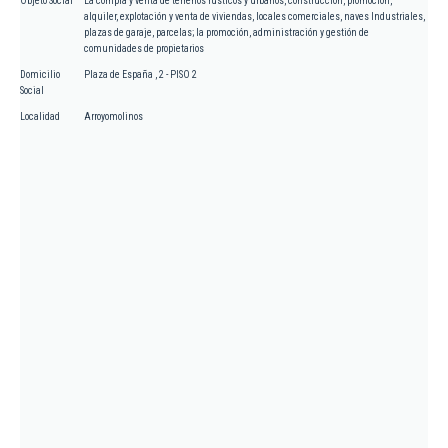
Objeto Social
La compra y venta de terrenos rústicos y urbanos, construcción, promoción,
alquiler, explotación y venta de viviendas, locales comerciales, naves Industriales,
plazas de garaje, parcelas; la promoción, administración y gestión de
comunidades de propietarios
Domicilio
Plaza de España , 2 - PISO 2
Social
Localidad
Arroyomolinos