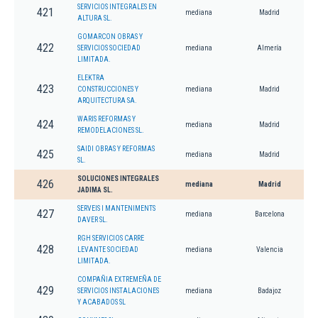
SERVICIOS INTEGRALES EN
421
mediana
Madrid
ALTURA SL.
GOMARCON OBRAS Y
422
SERVICIOS SOCIEDAD
mediana
Almería
LIMITADA.
ELEKTRA
423
CONSTRUCCIONES Y
mediana
Madrid
ARQUITECTURA SA.
WARIS REFORMAS Y
424
mediana
Madrid
REMODELACIONES SL.
SAIDI OBRAS Y REFORMAS
425
mediana
Madrid
SL.
SOLUCIONES INTEGRALES
426
mediana
Madrid
JADIMA SL.
SERVEIS I MANTENIMENTS
427
mediana
Barcelona
DAVER SL.
RGH SERVICIOS CARRE
428
LEVANTE SOCIEDAD
mediana
Valencia
LIMITADA.
COMPAÑIA EXTREMEÑA DE
429
SERVICIOS INSTALACIONES
mediana
Badajoz
Y ACABADOS SL