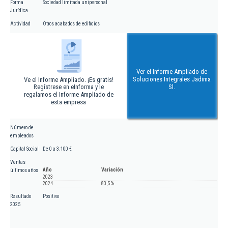
Forma
Sociedad limitada unipersonal
Jurídica
Actividad
Otros acabados de edificios
Ver el Informe Ampliado de
Soluciones Integrales Jadima
Ve el Informe Ampliado. ¡Es gratis!
Regístrese en eInforma y le
Sl.
regalamos el Informe Ampliado de
esta empresa
Número de
empleados
Capital Social
De 0 a 3.100 €
Ventas
Año
Variación
últimos años
2023
2024
83,5 %
Resultado
Positivo
2025