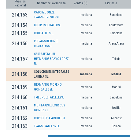
Posición
Nombre de la empresa
Ventas (€)
Provincia
Nacional
CATORZE ONZE
214.153
mediana
Barcelona
TRANSPORTISTES SL
214.154
DELTRO SOLDATEC SL
mediana
Pontevedra
214.155
COUSALUT S.L.
mediana
Barcelona
RETRANSMISIONES
214.156
mediana
Arava,Álava
DIGITALES SL.
CERRAJERIA JBL
214.157
HERMANOS BRAVO LOPEZ
mediana
Toledo
SL
SOLUCIONES INTEGRALES
214.158
mediana
Madrid
JADIMA SL.
HERMANOS MORENO
214.159
mediana
Madrid
GONZALEZ SL
214.160
TRILOPE ESTARELLES SL
mediana
Barcelona
MONTAJES ELECTRICOS
214.161
mediana
Sevilla
GOMEZ S.L.
214.162
CORDELERIA ARTIBEL SL
mediana
Alicante
214.163
TRANSCRAMANY SL
mediana
Gerona