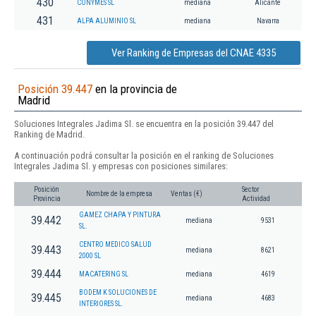
430
CONYMES SL
mediana
Alicante
431
ALPA ALUMINIO SL
mediana
Navarra
Ver Ranking de Empresas del CNAE 4335
Posición 39.447
en la provincia de
Madrid
Soluciones Integrales Jadima Sl. se encuentra en la posición 39.447 del
Ranking de Madrid.
A continuación podrá consultar la posición en el ranking de Soluciones
Integrales Jadima Sl. y empresas con posiciones similares:
Posición
Sector
Nombre de la empresa
Ventas (€)
Provincia
Actividad
GAMEZ CHAPA Y PINTURA
39.442
mediana
9531
SL.
CENTRO MEDICO SALUD
39.443
mediana
8621
2000 SL
39.444
MACATERING SL
mediana
4619
BODEM K SOLUCIONES DE
39.445
mediana
4683
INTERIORES SL.