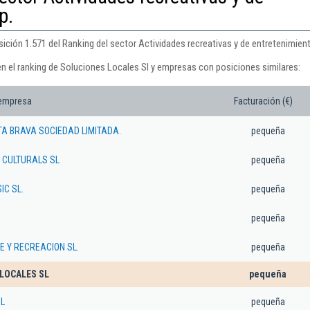
p.
ición 1.571 del Ranking del sector Actividades recreativas y de entretenimiento
en el ranking de Soluciones Locales Sl y empresas con posiciones similares:
 empresa
Facturación (€)
TA BRAVA SOCIEDAD LIMITADA.
pequeña
 CULTURALS SL
pequeña
C SL.
pequeña
pequeña
E Y RECREACION SL.
pequeña
LOCALES SL
pequeña
SL
pequeña