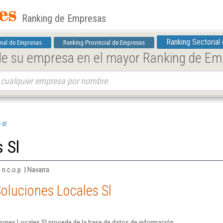
Ranking de Empresas
Ranking Sectorial
nal de Empresas
Ranking Provincial de Empresas
 de su empresa en el mayor Ranking de E
 Sl
 Sl
n.c.o.p. | Navarra
oluciones Locales Sl
iones Locales Sl procede de la base de datos de información