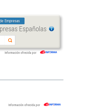
 de Empresas
mpresas Españolas
Información ofrecida por
Información ofrecida por