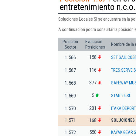
entretenimiento n.c.o.
Soluciones Locales Sl se encuentra en la pos
A continuación podrá consultar la posición 
Posición
Evolución
Nombre de la
Sector
Posiciones
158
1.566
SET SAIL COS
116
1.567
TRES SERVEIS
377
1.568
SAFEWAY MUSI
5
1.569
STAR 96 SL
201
1.570
ITAKA DEPORT
1.571
168
SOLUCIONES 
550
1.572
KAYAK GEAR 