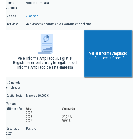
Forma
Sociedad limitada
Jurídica
Marcas
2 marcas
Actividad
Actividades administrativas y auxiliares de oficina
Ver el Informe Ampliado
de Solutecnia Green Sl.
Ve el Informe Ampliado. ¡Es gratis!
Regístrese en eInforma y le regalamos el
Informe Ampliado de esta empresa
Número de
empleados
Capital Social
Mayor de 60.000 €
Ventas
Año
Variación
últimos años
2022
2023
-27,24 %
2024
20,91 %
Resultado
Positivo
2024