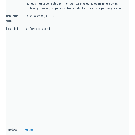
indirectamente con establecimientos hoteleros, edificios en general, vías
publicas y privadas, parques y jardines, establecimientos deportivos y de com.
Domicilio
Calle Pollensa , 3 - B 19
Social
Localidad
las Rozas de Madrid
Teléfono
91550...