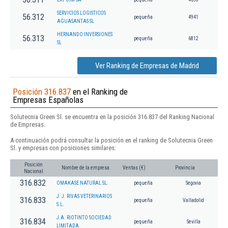
SERVICIOS LOGISTICOS
56.312
pequeña
4941
AGUASANTAS SL
HERNANDO INVERSIONES
56.313
pequeña
6812
SL
Ver Ranking de Empresas de Madrid
Posición 316.837
en el Ranking de
Empresas Españolas
Solutecnia Green Sl. se encuentra en la posición 316.837 del Ranking Nacional
de Empresas.
A continuación podrá consultar la posición en el ranking de Solutecnia Green
Sl. y empresas con posiciones similares:
Posición
Nombre de la empresa
Ventas (€)
Provincia
Nacional
316.832
OMAKASE NATURAL SL.
pequeña
Segovia
J. J. RIVAS VETERINARIOS
316.833
pequeña
Valladolid
S.L.
J.A. RIOTINTO SOCIEDAD
316.834
pequeña
Sevilla
LIMITADA.