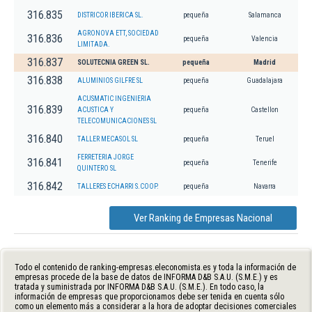
316.835
DISTRICOR IBERICA SL.
pequeña
Salamanca
AGRONOVA ETT, SOCIEDAD
316.836
pequeña
Valencia
LIMITADA.
316.837
SOLUTECNIA GREEN SL.
pequeña
Madrid
316.838
ALUMINIOS GILFRE SL
pequeña
Guadalajara
ACUSMATIC INGENIERIA
316.839
ACUSTICA Y
pequeña
Castellon
TELECOMUNICACIONES SL
316.840
TALLER MECASOL SL
pequeña
Teruel
FERRETERIA JORGE
316.841
pequeña
Tenerife
QUINTERO SL
316.842
TALLERES ECHARRI S.COOP.
pequeña
Navarra
Ver Ranking de Empresas Nacional
Todo el contenido de ranking-empresas.eleconomista.es y toda la información de
empresas procede de la base de datos de INFORMA D&B S.A.U. (S.M.E.) y es
tratada y suministrada por INFORMA D&B S.A.U. (S.M.E.). En todo caso, la
información de empresas que proporcionamos debe ser tenida en cuenta sólo
como un elemento más a considerar a la hora de adoptar decisiones comerciales