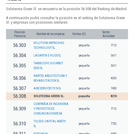
Solutecnia Green Sl. se encuentra en la posición 56.308 del Ranking de Madrid.
A continuación podrá consultar la posición en el ranking de Solutecnia Green
Sl. y empresas con posiciones similares:
Posición
Sector
Nombre de la empresa
Ventas (€)
Provincia
Actividad
SOLUTIONS IMPROVING
56.303
pequeña
7112
TECHNOLOGY SL.
56.304
LAGARTIN E HIJOS SL
pequeña
5611
TAMBUCHO GOURMET
56.305
pequeña
5611
2020 SL.
NARTEX ARQUITECTURA Y
56.306
pequeña
4333
REHABILITACION SL.
56.307
AIRE SERVICES 1976 SL
pequeña
7430
56.308
SOLUTECNIA GREEN SL.
pequeña
8210
COMPAÑIA DE INGENIERIA
56.309
Y PROYECTOS DE
pequeña
7112
COMUNICACIONES SA
TOLEDO CAPITAL ASSETS
56.310
pequeña
7732
SL.
56.311
EXPOIM SA
pequeña
4690