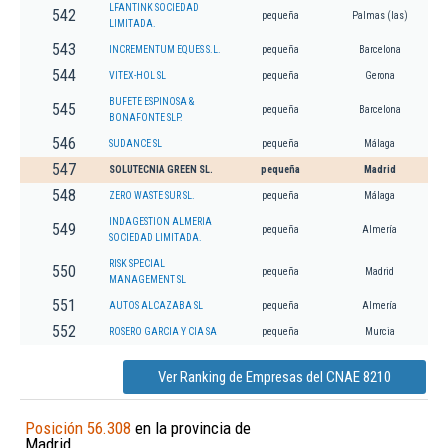
LFANTINK SOCIEDAD
542
pequeña
Palmas (las)
LIMITADA.
543
INCREMENTUM EQUES S.L.
pequeña
Barcelona
544
VITEX-HOL SL
pequeña
Gerona
BUFETE ESPINOSA &
545
pequeña
Barcelona
BONAFONTE SLP.
546
SUDANCE SL
pequeña
Málaga
547
SOLUTECNIA GREEN SL.
pequeña
Madrid
548
ZERO WASTE SUR SL.
pequeña
Málaga
INDAGESTION ALMERIA
549
pequeña
Almería
SOCIEDAD LIMITADA.
RISK SPECIAL
550
pequeña
Madrid
MANAGEMENT SL
551
AUTOS ALCAZABA SL
pequeña
Almería
552
ROSERO GARCIA Y CIA SA
pequeña
Murcia
Ver Ranking de Empresas del CNAE 8210
Posición 56.308
en la provincia de
Madrid