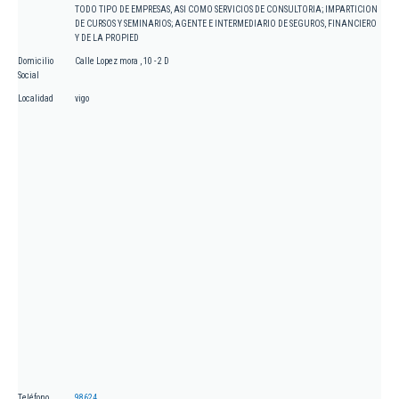
TODO TIPO DE EMPRESAS, ASI COMO SERVICIOS DE CONSULTORIA; IMPARTICION
DE CURSOS Y SEMINARIOS; AGENTE E INTERMEDIARIO DE SEGUROS, FINANCIERO
Y DE LA PROPIED
Domicilio
Calle Lopez mora , 10 - 2 D
Social
Localidad
vigo
Teléfono
98624...