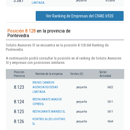
5.387
pequeña
Bizkaia
LIMITADA.
Ver Ranking de Empresas del CNAE 6920
Posición 8.128
en la provincia de
Pontevedra
Solutis Asesores Sl se encuentra en la posición 8.128 del Ranking de
Pontevedra.
A continuación podrá consultar la posición en el ranking de Solutis Asesores
Sl y empresas con posiciones similares:
Posición
Sector
Nombre de la empresa
Ventas (€)
Provincia
Actividad
BRUNO CAMBON
8.123
AGENCIA SOCIEDAD
pequeña
6622
LIMITADA.
RESTAURANTE ASADOR
8.124
pequeña
5611
CIPRES SL
8.125
RESTAURANTE MANSEO SL.
pequeña
5611
KONTROL & LED LIGHTING
8.126
pequeña
4664
SL.