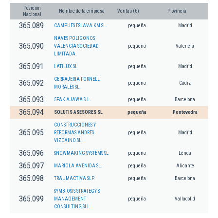
Posición
Nombre de la empresa
Ventas (€)
Provincia
Nacional
365.089
CAMPUES ESLAVA KM SL.
pequeña
Madrid
NAVES POLIGONOS
365.090
VALENCIA SOCIEDAD
pequeña
Valencia
LIMITADA.
365.091
LATILUX SL
pequeña
Madrid
CERRAJERIA FORNELL
365.092
pequeña
Cádiz
MORALES SL.
365.093
5PAK AJAWA S.L.
pequeña
Barcelona
365.094
SOLUTIS ASESORES SL
pequeña
Pontevedra
CONSTRUCCIONES Y
365.095
REFORMAS ANDRES
pequeña
Madrid
VIZCAINO SL.
365.096
SNOWMAKING SYSTEMS SL
pequeña
Lérida
365.097
MARIOLA AVENIDA SL.
pequeña
Alicante
365.098
TRAUMACTIVA SLP.
pequeña
Barcelona
SYMBIOSIS STRATEGY &
365.099
MANAGEMENT
pequeña
Valladolid
CONSULTING SLL