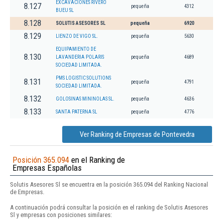
EXCAVACIONES RIVERO
8.127
pequeña
4312
BUEU SL
8.128
SOLUTIS ASESORES SL
pequeña
6920
8.129
LIENZO DE VIGO SL.
pequeña
5630
EQUIPAMIENTO DE
8.130
LAVANDERIA POLARIS
pequeña
4689
SOCIEDAD LIMITADA.
PMS LOGISTIC SOLUTIONS
8.131
pequeña
4791
SOCIEDAD LIMITADA.
8.132
GOLOSINAS MININOLAS SL.
pequeña
4636
8.133
SANTA PATERNA SL
pequeña
4776
Ver Ranking de Empresas de Pontevedra
Posición 365.094
en el Ranking de
Empresas Españolas
Solutis Asesores Sl se encuentra en la posición 365.094 del Ranking Nacional
de Empresas.
A continuación podrá consultar la posición en el ranking de Solutis Asesores
Sl y empresas con posiciones similares: