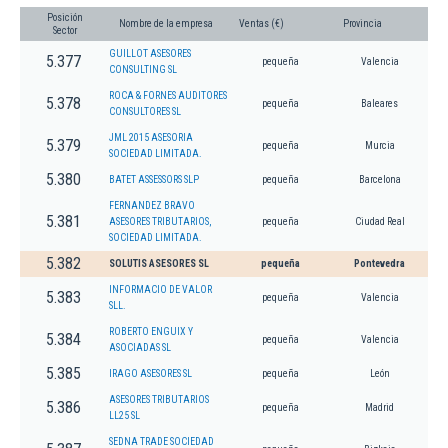
Posición
Nombre de la empresa
Ventas (€)
Provincia
Sector
GUILLOT ASESORES
5.377
pequeña
Valencia
CONSULTING SL
ROCA & FORNES AUDITORES
5.378
pequeña
Baleares
CONSULTORES SL
JML 2015 ASESORIA
5.379
pequeña
Murcia
SOCIEDAD LIMITADA.
5.380
BATET ASSESSORS SLP
pequeña
Barcelona
FERNANDEZ BRAVO
5.381
ASESORES TRIBUTARIOS,
pequeña
Ciudad Real
SOCIEDAD LIMITADA.
5.382
SOLUTIS ASESORES SL
pequeña
Pontevedra
INFORMACIO DE VALOR
5.383
pequeña
Valencia
SLL.
ROBERTO ENGUIX Y
5.384
pequeña
Valencia
ASOCIADAS SL
5.385
IRAGO ASESORES SL
pequeña
León
ASESORES TRIBUTARIOS
5.386
pequeña
Madrid
LL25 SL
SEDNA TRADE SOCIEDAD