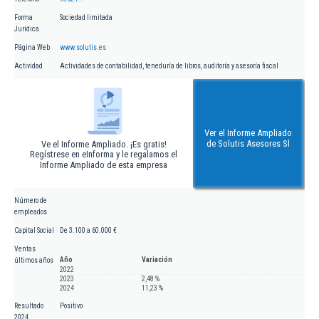
Forma
Sociedad limitada
Jurídica
Página Web
www.solutis.es
Actividad
Actividades de contabilidad, teneduría de libros, auditoría y asesoría fiscal
Ver el Informe Ampliado
de Solutis Asesores Sl
Ve el Informe Ampliado. ¡Es gratis!
Regístrese en eInforma y le regalamos el
Informe Ampliado de esta empresa
Número de
empleados
Capital Social
De 3.100 a 60.000 €
Ventas
Año
Variación
últimos años
2022
2023
2,48 %
2024
11,23 %
Resultado
Positivo
2024