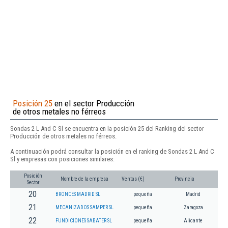
Posición 25
en el sector Producción
de otros metales no férreos
Sondas 2 L And C Sl se encuentra en la posición 25 del Ranking del sector
Producción de otros metales no férreos.
A continuación podrá consultar la posición en el ranking de Sondas 2 L And C
Sl y empresas con posiciones similares:
Posición
Nombre de la empresa
Ventas (€)
Provincia
Sector
20
BRONCES MADRID SL
pequeña
Madrid
21
MECANIZADOS SAMPER SL
pequeña
Zaragoza
22
FUNDICIONES SABATER SL
pequeña
Alicante