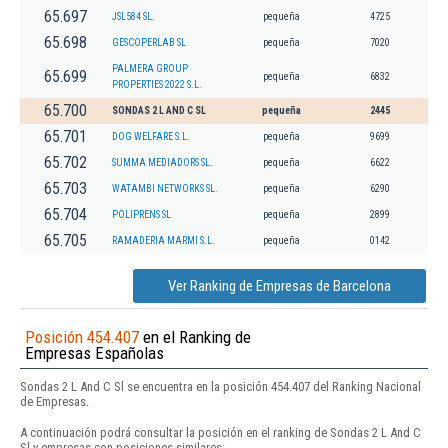
65.697
JSL584 SL.
pequeña
4725
65.698
GESCOPERLAB SL
pequeña
7020
PALMERA GROUP
65.699
pequeña
6832
PROPERTIES 2022 S.L.
65.700
SONDAS 2 L AND C SL
pequeña
2445
65.701
DOG WELFARE S.L.
pequeña
9699
65.702
SUMMA MEDIADORS SL.
pequeña
6622
65.703
WATAMBI NETWORKS SL.
pequeña
6290
65.704
POLIPRENS SL
pequeña
2899
65.705
RAMADERIA MARMI S.L.
pequeña
0142
Ver Ranking de Empresas de Barcelona
Posición 454.407
en el Ranking de
Empresas Españolas
Sondas 2 L And C Sl se encuentra en la posición 454.407 del Ranking Nacional
de Empresas.
A continuación podrá consultar la posición en el ranking de Sondas 2 L And C
Sl y empresas con posiciones similares: