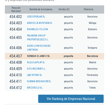
Posición
Nombre de la empresa
Ventas (€)
Provincia
Nacional
454.402
GESCOPERLAB SL
pequeña
Barcelona
454.403
ARIDOS LA MONTASA SL
pequeña
Málaga
454.404
BINIMELIS I FILLS SA
pequeña
Baleares
PALMERA GROUP
454.405
pequeña
Barcelona
PROPERTIES 2022 S.L.
AGRO-LOIM SOCIEDAD
454.406
pequeña
Tarragona
LIMITADA.
454.407
SONDAS 2 L AND C SL
pequeña
Barcelona
454.408
ALQUILAPLAT SL
pequeña
Madrid
454.409
DOG WELFARE S.L.
pequeña
Barcelona
454.410
L&B INTIMO SL
pequeña
Pontevedra
454.411
SUMMA MEDIADORS SL.
pequeña
Barcelona
454.412
BRICOBOLO SL
pequeña
Toledo
Ver Ranking de Empresas Nacional