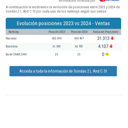
Información ofrecida por
A continuación le mostramos la evolución de posiciones entre 2023 y 2024 de
Sondas 2 L And C Sl por cada uno de los rankings según sus ventas:
Evolución posiciones 2023 vs 2024 - Ventas
Ranking
Posición 2023
Posición 2024
Evolución Posiciones
31.313
Nacional
423.094
454.407
4.107
Barcelona
61.593
65.700
0
Sector CNAE 2445
25
25
Acceda a toda la información de Sondas 2 L And C Sl