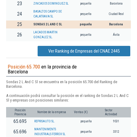
23
ZINCADOS DOMINGUEZ SL
pequeña
Barcelona
BASALTOS CAMPO DE
24
pequeña
Ciudad Real
CALATRAVA SL
25
SONDAS 2 L AND C SL
pequeña
Barcelona
LACADOS MARTIN
26
pequeña
Ávila
GONZALEZ SL.
Ver Ranking de Empresas del CNAE 2445
Posición 65.700
en la provincia de
Barcelona
Sondas 2 L And C Sl se encuentra en la posición 65.700 del Ranking de
Barcelona.
A continuación podrá consultar la posición en el ranking de Sondas 2 L And C
Sl y empresas con posiciones similares:
Posición
Sector
Nombre de la empresa
Ventas (€)
Provincia
Actividad
65.695
REPRISAUTO SL.
pequeña
9531
MANTENIMENTS
65.696
pequeña
3312
INDUSTRIALS FERROX SL