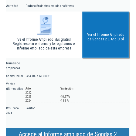
Actividad
Producción de otros metales no férreos
Ver el Informe Ampliado
de Sondas 2 L And C Sl
Ve el Informe Ampliado. ¡Es gratis!
Regístrese en eInforma y le regalamos el
Informe Ampliado de esta empresa
Número de
empleados
Capital Social
De 3.100 a 60.000 €
Ventas
Año
Variación
últimos años
2022
2023
-10,27 %
2024
-1,88 %
Resultado
Positivo
2024
Accede al Informe ampliado de Sondas 2