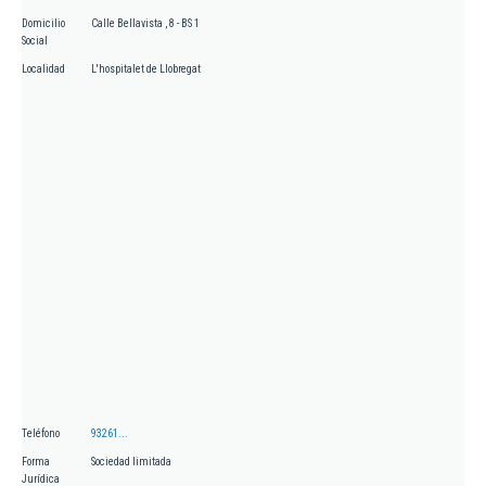
Domicilio
Calle Bellavista , 8 - BS 1
Social
Localidad
L'hospitalet de Llobregat
Teléfono
93261...
Forma
Sociedad limitada
Jurídica