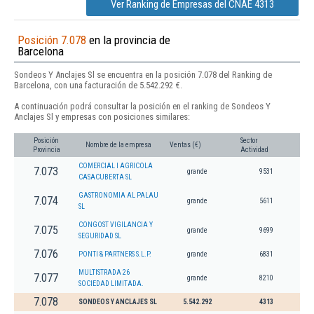
Ver Ranking de Empresas del CNAE 4313
Posición 7.078
en la provincia de
Barcelona
Sondeos Y Anclajes Sl se encuentra en la posición 7.078 del Ranking de
Barcelona, con una facturación de 5.542.292 €.
A continuación podrá consultar la posición en el ranking de Sondeos Y
Anclajes Sl y empresas con posiciones similares:
Posición
Sector
Nombre de la empresa
Ventas (€)
Provincia
Actividad
COMERCIAL I AGRICOLA
7.073
grande
9531
CASACUBERTA SL
GASTRONOMIA AL PALAU
7.074
grande
5611
SL
CONGOST VIGILANCIA Y
7.075
grande
9699
SEGURIDAD SL
7.076
PONTI & PARTNERS S.L.P.
grande
6831
MULTISTRADA 26
7.077
grande
8210
SOCIEDAD LIMITADA.
7.078
SONDEOS Y ANCLAJES SL
5.542.292
4313