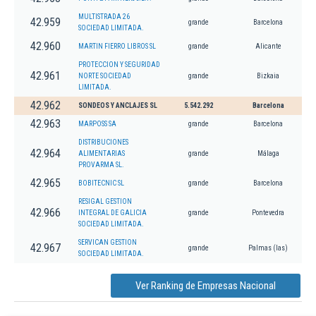
MULTISTRADA 26
42.959
grande
Barcelona
SOCIEDAD LIMITADA.
42.960
MARTIN FIERRO LIBROS SL
grande
Alicante
PROTECCION Y SEGURIDAD
42.961
NORTE SOCIEDAD
grande
Bizkaia
LIMITADA.
42.962
SONDEOS Y ANCLAJES SL
5.542.292
Barcelona
42.963
MARPOSS SA
grande
Barcelona
DISTRIBUCIONES
42.964
ALIMENTARIAS
grande
Málaga
PROVARMA SL.
42.965
BOBITECNIC SL
grande
Barcelona
RESIGAL GESTION
42.966
INTEGRAL DE GALICIA
grande
Pontevedra
SOCIEDAD LIMITADA.
SERVICAN GESTION
42.967
grande
Palmas (las)
SOCIEDAD LIMITADA.
Ver Ranking de Empresas Nacional