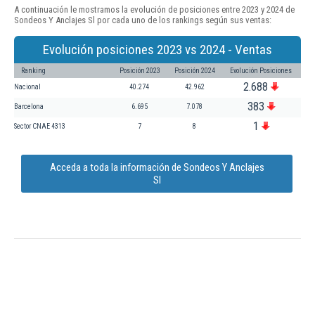
A continuación le mostramos la evolución de posiciones entre 2023 y 2024 de
Sondeos Y Anclajes Sl por cada uno de los rankings según sus ventas:
Evolución posiciones 2023 vs 2024 - Ventas
Ranking
Posición 2023
Posición 2024
Evolución Posiciones
2.688
Nacional
40.274
42.962
383
Barcelona
6.695
7.078
1
Sector CNAE 4313
7
8
Acceda a toda la información de Sondeos Y Anclajes
Sl