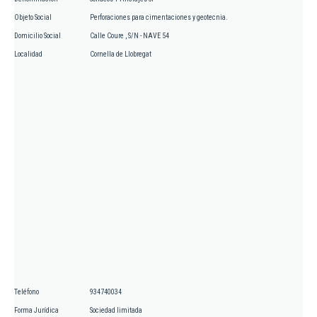
Objeto Social
Perforaciones para cimentaciones y geotecnia.
Domicilio Social
Calle Coure , S/N - NAVE 54
Localidad
Cornella de Llobregat
Teléfono
934740034
Forma Jurídica
Sociedad limitada