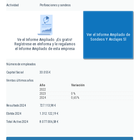
Actividad
Perforaciones y sondeos
Ver el Informe Ampliado de
Sondeos Y Anclajes Sl
Ve el Informe Ampliado. ¡Es gratis!
Regístrese en eInforma y le regalamos
el Informe Ampliado de esta empresa
Número de empleados
Capital Social
33.055 €
Ventas últimos años
Año
Variación
2022
2023
0 %
2024
0,65 %
Resultado 2024
727.113,98 €
Ebitda 2024
1.312.122,19 €
Total Activo 2024
8.077.006,58 €