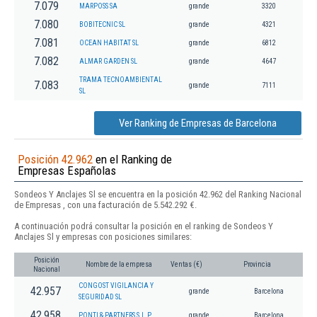
7.079
MARPOSS SA
grande
3320
7.080
BOBITECNIC SL
grande
4321
7.081
OCEAN HABITAT SL
grande
6812
7.082
ALMAR GARDEN SL
grande
4647
TRAMA TECNOAMBIENTAL
7.083
grande
7111
SL
Ver Ranking de Empresas de Barcelona
Posición 42.962
en el Ranking de
Empresas Españolas
Sondeos Y Anclajes Sl se encuentra en la posición 42.962 del Ranking Nacional
de Empresas , con una facturación de 5.542.292 €.
A continuación podrá consultar la posición en el ranking de Sondeos Y
Anclajes Sl y empresas con posiciones similares:
Posición
Nombre de la empresa
Ventas (€)
Provincia
Nacional
CONGOST VIGILANCIA Y
42.957
grande
Barcelona
SEGURIDAD SL
42.958
PONTI & PARTNERS S.L.P.
grande
Barcelona