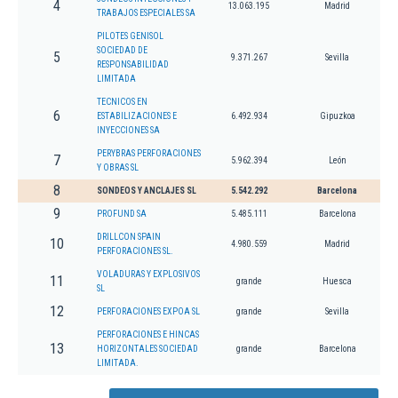
4
13.063.195
Madrid
TRABAJOS ESPECIALES SA
PILOTES GENISOL
SOCIEDAD DE
5
9.371.267
Sevilla
RESPONSABILIDAD
LIMITADA
TECNICOS EN
6
ESTABILIZACIONES E
6.492.934
Gipuzkoa
INYECCIONES SA
PERYBRAS PERFORACIONES
7
5.962.394
León
Y OBRAS SL
8
SONDEOS Y ANCLAJES SL
5.542.292
Barcelona
9
PROFUND SA
5.485.111
Barcelona
DRILLCON SPAIN
10
4.980.559
Madrid
PERFORACIONES SL.
VOLADURAS Y EXPLOSIVOS
11
grande
Huesca
SL
12
PERFORACIONES EXPOA SL
grande
Sevilla
PERFORACIONES E HINCAS
13
HORIZONTALES SOCIEDAD
grande
Barcelona
LIMITADA.