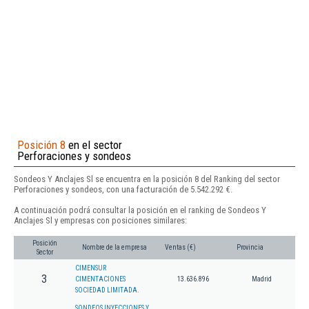
Posición 8
en el sector
Perforaciones y sondeos
Sondeos Y Anclajes Sl se encuentra en la posición 8 del Ranking del sector
Perforaciones y sondeos, con una facturación de 5.542.292 €.
A continuación podrá consultar la posición en el ranking de Sondeos Y
Anclajes Sl y empresas con posiciones similares:
Posición
Nombre de la empresa
Ventas (€)
Provincia
Sector
CIMENSUR
3
CIMENTACIONES
13.636.896
Madrid
SOCIEDAD LIMITADA.
SONDEOS INYECCIONES Y