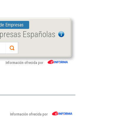
 de Empresas
mpresas Españolas
Información ofrecida por
Información ofrecida por