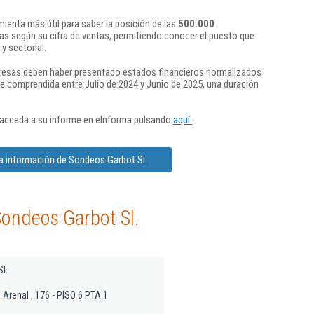
ienta más útil para saber la posición de las
500.000
s según su cifra de ventas, permitiendo conocer el puesto que
y sectorial.
presas deben haber presentado estados financieros normalizados
re comprendida entre Julio de 2024 y Junio de 2025, una duración
 acceda a su informe en eInforma pulsando
aquí
.
a información de Sondeos Garbot Sl.
Sondeos Garbot Sl.
l.
Arenal , 176 - PISO 6 PTA 1