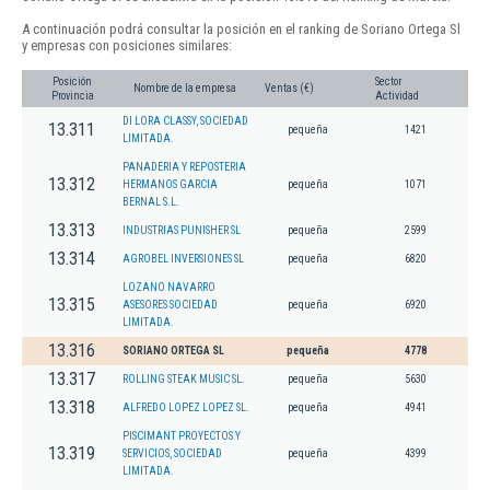
A continuación podrá consultar la posición en el ranking de Soriano Ortega Sl
y empresas con posiciones similares:
Posición
Sector
Nombre de la empresa
Ventas (€)
Provincia
Actividad
DI LORA CLASSY, SOCIEDAD
13.311
pequeña
1421
LIMITADA.
PANADERIA Y REPOSTERIA
13.312
HERMANOS GARCIA
pequeña
1071
BERNAL S.L.
13.313
INDUSTRIAS PUNISHER SL
pequeña
2599
13.314
AGROBEL INVERSIONES SL
pequeña
6820
LOZANO NAVARRO
13.315
ASESORES SOCIEDAD
pequeña
6920
LIMITADA.
13.316
SORIANO ORTEGA SL
pequeña
4778
13.317
ROLLING STEAK MUSIC SL.
pequeña
5630
13.318
ALFREDO LOPEZ LOPEZ SL.
pequeña
4941
PISCIMANT PROYECTOS Y
13.319
SERVICIOS, SOCIEDAD
pequeña
4399
LIMITADA.