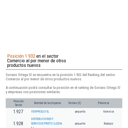
Posición 1.932
en el sector
Comercio al por menor de otros
productos nuevos
Soriano Ortega Sl se encuentra en la posición 1.932 del Ranking del sector
Comercio al por menor de otros productos nuevos.
A continuación podrá consultar la posición en el ranking de Soriano Ortega Sl
y empresas con posiciones similares:
Posición
Nombre de la empresa
Ventas (€)
Provincia
Sector
1.927
VENPROQUI SL
pequeña
Valencia
DISTRIBUCIONES Y
1.928
SERVICIOS PRIETO OJEDA
pequeña
Badajoz