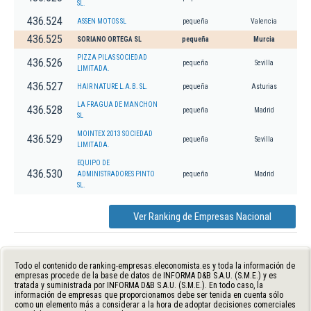
SL.
436.524
ASSEN MOTOS SL
pequeña
Valencia
436.525
SORIANO ORTEGA SL
pequeña
Murcia
PIZZA PILAS SOCIEDAD
436.526
pequeña
Sevilla
LIMITADA.
436.527
HAIR NATURE L.A.B. SL.
pequeña
Asturias
LA FRAGUA DE MANCHON
436.528
pequeña
Madrid
SL
MOINTEX 2013 SOCIEDAD
436.529
pequeña
Sevilla
LIMITADA.
EQUIPO DE
436.530
ADMINISTRADORES PINTO
pequeña
Madrid
SL.
Ver Ranking de Empresas Nacional
Todo el contenido de ranking-empresas.eleconomista.es y toda la información de
empresas procede de la base de datos de INFORMA D&B S.A.U. (S.M.E.) y es
tratada y suministrada por INFORMA D&B S.A.U. (S.M.E.). En todo caso, la
información de empresas que proporcionamos debe ser tenida en cuenta sólo
como un elemento más a considerar a la hora de adoptar decisiones comerciales