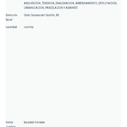
ADQUISICION, TENENCIA, ENAJENACION, ARRENDAMIENTO, EXPLOTACION,
URBANIZACION, PARCELACION Y ADMINIST
Domicilio
Calle Canovas del Castillo , 80
Social
Localidad
Jumilla
Forma
Sociedad limitada
Jurídica