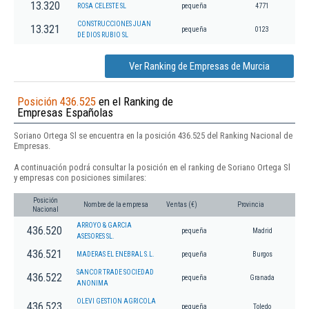
13.320
ROSA CELESTE SL
pequeña
4771
CONSTRUCCIONES JUAN
13.321
pequeña
0123
DE DIOS RUBIO SL
Ver Ranking de Empresas de Murcia
Posición 436.525
en el Ranking de
Empresas Españolas
Soriano Ortega Sl se encuentra en la posición 436.525 del Ranking Nacional de
Empresas.
A continuación podrá consultar la posición en el ranking de Soriano Ortega Sl
y empresas con posiciones similares:
Posición
Nombre de la empresa
Ventas (€)
Provincia
Nacional
ARROYO & GARCIA
436.520
pequeña
Madrid
ASESORES SL.
436.521
MADERAS EL ENEBRAL S.L.
pequeña
Burgos
SANCOR TRADE SOCIEDAD
436.522
pequeña
Granada
ANONIMA
OLEVI GESTION AGRICOLA
436.523
pequeña
Toledo