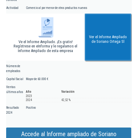
Actividad
Comercio al por menor de otros productos nuevos
Ver el Informe Ampliado
de Soriano Ortega Sl
Ve el Informe Ampliado. ¡Es gratis!
Regístrese en eInforma y le regalamos el
Informe Ampliado de esta empresa
Número de
empleados
Capital Social
Mayor de 60.000 €
Ventas
Año
Variación
últimos años
2023
2024
42,52 %
Resultado
Positivo
2024
Accede al Informe ampliado de Soriano