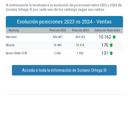
A continuación le mostramos la evolución de posiciones entre 2023 y 2024 de
Soriano Ortega Sl por cada uno de los rankings según sus ventas:
Evolución posiciones 2023 vs 2024 - Ventas
Ranking
Posición 2023
Posición 2024
Evolución Posiciones
10.162
Nacional
446.687
436.525
170
Murcia
13.486
13.316
131
Sector CNAE 4778
2.063
1.932
Acceda a toda la información de Soriano Ortega Sl