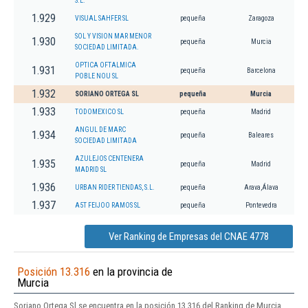
S.L.
1.929
VISUAL SAHFER SL
pequeña
Zaragoza
SOL Y VISION MAR MENOR
1.930
pequeña
Murcia
SOCIEDAD LIMITADA.
OPTICA OFTALMICA
1.931
pequeña
Barcelona
POBLE NOU SL
1.932
SORIANO ORTEGA SL
pequeña
Murcia
1.933
TODOMEXICO SL
pequeña
Madrid
ANGUL DE MARC
1.934
pequeña
Baleares
SOCIEDAD LIMITADA
AZULEJOS CENTENERA
1.935
pequeña
Madrid
MADRID SL
1.936
URBAN RIDER TIENDAS, S.L.
pequeña
Arava,Álava
1.937
A5T FEIJOO RAMOS SL
pequeña
Pontevedra
Ver Ranking de Empresas del CNAE 4778
Posición 13.316
en la provincia de
Murcia
Soriano Ortega Sl se encuentra en la posición 13.316 del Ranking de Murcia.