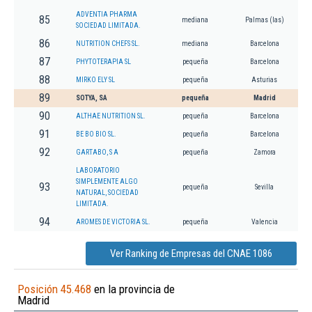
ADVENTIA PHARMA
85
mediana
Palmas (las)
SOCIEDAD LIMITADA.
86
NUTRITION CHEFS SL.
mediana
Barcelona
87
PHYTOTERAPIA SL
pequeña
Barcelona
88
MIRKO ELY SL
pequeña
Asturias
89
SOTYA, SA
pequeña
Madrid
90
ALTHAE NUTRITION SL.
pequeña
Barcelona
91
BE BO BIO SL.
pequeña
Barcelona
92
GARTABO, S A
pequeña
Zamora
LABORATORIO
SIMPLEMENTE ALGO
93
pequeña
Sevilla
NATURAL, SOCIEDAD
LIMITADA.
94
AROMES DE VICTORIA SL.
pequeña
Valencia
Ver Ranking de Empresas del CNAE 1086
Posición 45.468
en la provincia de
Madrid