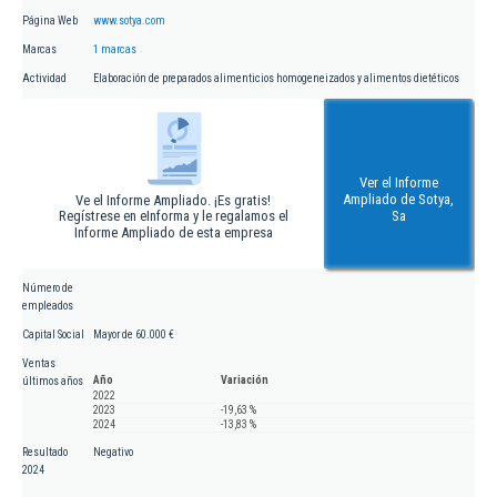
Página Web
www.sotya.com
Marcas
1 marcas
Actividad
Elaboración de preparados alimenticios homogeneizados y alimentos dietéticos
Ver el Informe
Ampliado de Sotya,
Ve el Informe Ampliado. ¡Es gratis!
Regístrese en eInforma y le regalamos el
Sa
Informe Ampliado de esta empresa
Número de
empleados
Capital Social
Mayor de 60.000 €
Ventas
Año
Variación
últimos años
2022
2023
-19,63 %
2024
-13,83 %
Resultado
Negativo
2024