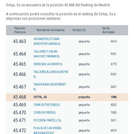
Sotya, Sa se encuentra en la posición 45.468 del Ranking de Madrid.
A continuación podrá consultar la posición en el ranking de Sotya, Sa y
empresas con posiciones similares:
Posición
Sector
Nombre de la empresa
Ventas (€)
Provincia
Actividad
INFRAESTRUCTURAS
45.463
pequeña
4614
AEROPORTUARIAS SL
TALLERES Y GRUAS
45.464
pequeña
9531
SANCHEZ PARRAS SL
45.465
IBERICAN LAUNDRY SL.
pequeña
4775
TALLERES ALONSO & MOYA
45.466
pequeña
9531
SL
TAKAYAMA INVESTMENT
45.467
pequeña
6421
SL.
45.468
SOTYA, SA
pequeña
1086
45.469
CIMA EXTINTORES SL
pequeña
4322
45.470
CORDON PRESS SL
pequeña
7420
45.471
PIZZERIA FRATELLI SL.
pequeña
5611
PLAZA DE LAS HERAS-
45.472
pequeña
6910
ABOGADOS SLP.