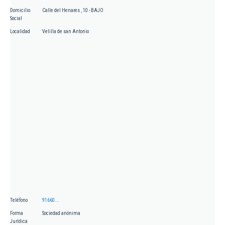
Domicilio
Calle del Henares , 10 - BAJO
Social
Localidad
Velilla de san Antonio
Teléfono
91660...
Forma
Sociedad anónima
Jurídica