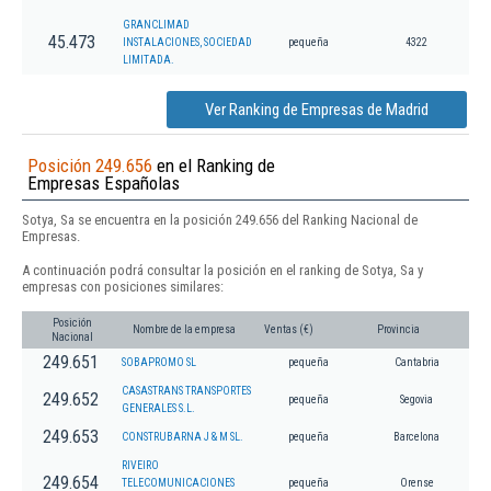
GRANCLIMAD
45.473
INSTALACIONES, SOCIEDAD
pequeña
4322
LIMITADA.
Ver Ranking de Empresas de Madrid
Posición 249.656
en el Ranking de
Empresas Españolas
Sotya, Sa se encuentra en la posición 249.656 del Ranking Nacional de
Empresas.
A continuación podrá consultar la posición en el ranking de Sotya, Sa y
empresas con posiciones similares:
Posición
Nombre de la empresa
Ventas (€)
Provincia
Nacional
249.651
SOBAPROMO SL
pequeña
Cantabria
CASASTRANS TRANSPORTES
249.652
pequeña
Segovia
GENERALES S.L.
249.653
CONSTRUBARNA J & M SL.
pequeña
Barcelona
RIVEIRO
249.654
TELECOMUNICACIONES
pequeña
Orense