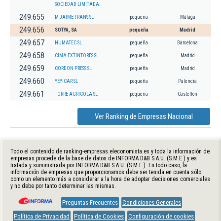
SOCIEDAD LIMITADA.
249.655
M JAIME TRANS SL
pequeña
Málaga
249.656
SOTYA, SA
pequeña
Madrid
249.657
NUMATEC SL
pequeña
Barcelona
249.658
CIMA EXTINTORES SL
pequeña
Madrid
249.659
CORDON PRESS SL
pequeña
Madrid
249.660
YEYICAR SL
pequeña
Palencia
249.661
TORRE AGRICOLA SL
pequeña
Castellon
Ver Ranking de Empresas Nacional
Todo el contenido de ranking-empresas.eleconomista.es y toda la información de
empresas procede de la base de datos de INFORMA D&B S.A.U. (S.M.E.) y es
tratada y suministrada por INFORMA D&B S.A.U. (S.M.E.). En todo caso, la
información de empresas que proporcionamos debe ser tenida en cuenta sólo
como un elemento más a considerar a la hora de adoptar decisiones comerciales
y no debe por tanto determinar las mismas.
Preguntas Frecuentes
Condiciones Generales
Política de Privacidad
Política de Cookies
Configuración de cookies