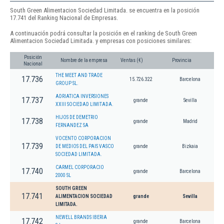
South Green Alimentacion Sociedad Limitada. se encuentra en la posición
17.741 del Ranking Nacional de Empresas.
A continuación podrá consultar la posición en el ranking de South Green
Alimentacion Sociedad Limitada. y empresas con posiciones similares:
Posición
Nombre de la empresa
Ventas (€)
Provincia
Nacional
THE MEET AND TRADE
17.736
15.726.322
Barcelona
GROUP SL.
ADRIATICA INVERSIONES
17.737
grande
Sevilla
XXIII SOCIEDAD LIMITADA.
HIJOS DE DEMETRIO
17.738
grande
Madrid
FERNANDEZ SA
VOCENTO CORPORACION
17.739
DE MEDIOS DEL PAIS VASCO
grande
Bizkaia
SOCIEDAD LIMITADA.
CARMEL CORPORACIO
17.740
grande
Barcelona
2000 SL
SOUTH GREEN
17.741
ALIMENTACION SOCIEDAD
grande
Sevilla
LIMITADA.
NEWELL BRANDS IBERIA
17.742
grande
Barcelona