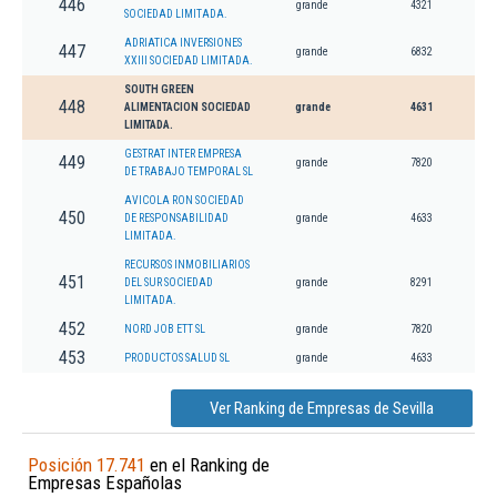
446
grande
4321
SOCIEDAD LIMITADA.
ADRIATICA INVERSIONES
447
grande
6832
XXIII SOCIEDAD LIMITADA.
SOUTH GREEN
448
ALIMENTACION SOCIEDAD
grande
4631
LIMITADA.
GESTRAT INTER EMPRESA
449
grande
7820
DE TRABAJO TEMPORAL SL
AVICOLA RON SOCIEDAD
450
DE RESPONSABILIDAD
grande
4633
LIMITADA.
RECURSOS INMOBILIARIOS
451
DEL SUR SOCIEDAD
grande
8291
LIMITADA.
452
NORD JOB ETT SL
grande
7820
453
PRODUCTOS SALUD SL
grande
4633
Ver Ranking de Empresas de Sevilla
Posición 17.741
en el Ranking de
Empresas Españolas