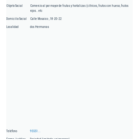
Objeto Social
Comercio al por mayor de frutas y hortalizas (cítricos, frutos con hueso, frutos
rojos.. etc
Domicilio Social
Calle Mosaico , 18 -20- 22
Localidad
dos Hermanas
Teléfono
95551...