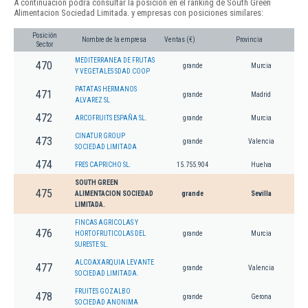
A continuación podrá consultar la posición en el ranking de South Green
Alimentacion Sociedad Limitada. y empresas con posiciones similares:
Posición
Nombre de la empresa
Ventas (€)
Provincia
Sector
MEDITERRANEA DE FRUTAS
470
grande
Murcia
Y VEGETALES SDAD COOP
PATATAS HERMANOS
471
grande
Madrid
ALVAREZ SL
472
ARCOFRUITS ESPAÑA SL.
grande
Murcia
CINATUR GROUP
473
grande
Valencia
SOCIEDAD LIMITADA
474
FRES CAPRICHO SL.
15.755.904
Huelva
SOUTH GREEN
475
ALIMENTACION SOCIEDAD
grande
Sevilla
LIMITADA.
FINCAS AGRICOLAS Y
476
HORTOFRUTICOLAS DEL
grande
Murcia
SURESTE SL.
ALCOAXARQUIA LEVANTE
477
grande
Valencia
SOCIEDAD LIMITADA.
FRUITES GOZALBO
478
grande
Gerona
SOCIEDAD ANONIMA