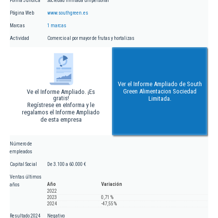
Forma Jurídica
Sociedad limitada unipersonal
Página Web
www.southgreen.es
Marcas
1 marcas
Actividad
Comercio al por mayor de frutas y hortalizas
Ver el Informe Ampliado de South
Green Alimentacion Sociedad
Ve el Informe Ampliado. ¡Es
gratis!
Limitada.
Regístrese en eInforma y le
regalamos el Informe Ampliado
de esta empresa
Número de
empleados
Capital Social
De 3.100 a 60.000 €
Ventas últimos
Año
Variación
años
2022
2023
0,71 %
2024
-47,55 %
Resultado 2024
Negativo