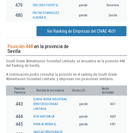
479
CESC 2005 FIVDIST SL
grande
Barcelona
FRUTAS DOMINGUEZ
480
grande
Coruña
OUBIÑA SL
Ver Ranking de Empresas del CNAE 4631
Posición 448
en la provincia de
Sevilla
South Green Alimentacion Sociedad Limitada. se encuentra en la posición 448
del Ranking de Sevilla.
A continuación podrá consultar la posición en el ranking de South Green
Alimentacion Sociedad Limitada. y empresas con posiciones similares:
Posición
Sector
Nombre de la empresa
Ventas (€)
Provincia
Actividad
ELMYA IBERIA INDUSTRIAL
443
SERVICES SOCIEDAD
grande
4321
LIMITADA.
444
BON NATURA SA
grande
4633
445
SYRSA ALMERIA SL.
grande
4781
INSOLAC RENOVABLES