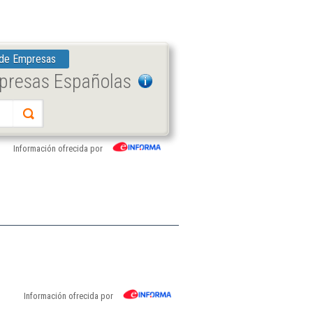
 de Empresas
mpresas Españolas
Información ofrecida por
Información ofrecida por