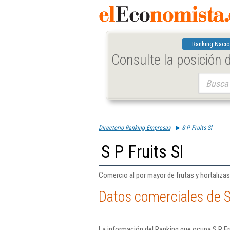
Ranking Nacio
Consulte la posición
Buscar:
Directorio Ranking Empresas
S P Fruits Sl
S P Fruits Sl
Comercio al por mayor de frutas y hortalizas
Datos comerciales de S 
La información del Ranking que ocupa S P Fr