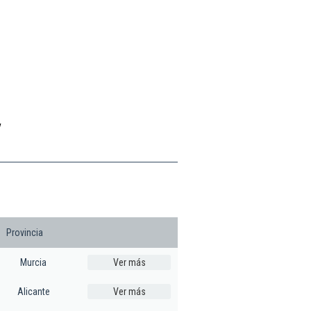
y
Provincia
Murcia
Ver más
Alicante
Ver más