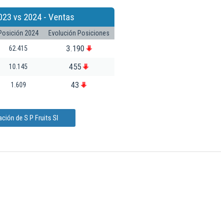
023 vs 2024 - Ventas
Posición 2024
Evolución Posiciones
3.190
62.415
455
10.145
43
1.609
ción de S P Fruits Sl