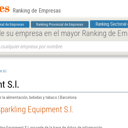
Ranking de Empresas
Ranking Sectorial
nal de Empresas
Ranking Provincial de Empresas
 de su empresa en el mayor Ranking de E
 S.l.
t S.l.
de la alimentación, bebidas y tabaco | Barcelona
parkling Equipment S.l.
ing Equipment S.l. procede de la base de datos de información