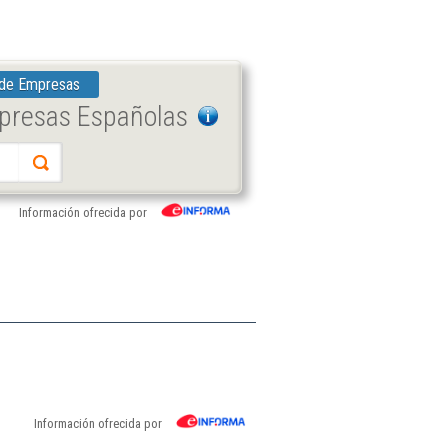
 de Empresas
mpresas Españolas
Información ofrecida por
Información ofrecida por