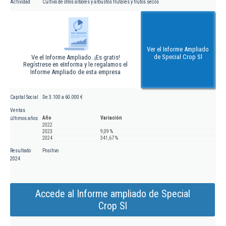
Actividad
Cultivo de otros árboles y arbustos frutales y frutos secos
Ver el Informe Ampliado
de Special Crop Sl
Ve el Informe Ampliado. ¡Es gratis!
Regístrese en eInforma y le regalamos el
Informe Ampliado de esta empresa
Capital Social
De 3.100 a 60.000 €
Ventas
Año
Variación
últimos años
2022
2023
9,09 %
2024
341,67 %
Resultado
Positivo
2024
Accede al Informe ampliado de Special
Crop Sl