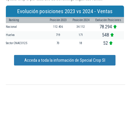
Evolución posiciones 2023 vs 2024 - Ventas
Ranking
Posición 2023
Posición 2024
Evolución Posiciones
78.294
Nacional
112.406
34.112
548
Huelva
719
171
52
Sector CNAE 0125
70
18
Acceda a toda la información de Special Crop Sl