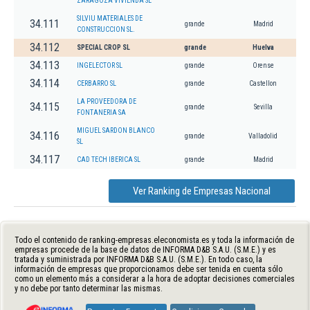
ZARAGOZA VIVIENDA SL
SILVIU MATERIALES DE
34.111
grande
Madrid
CONSTRUCCION SL.
34.112
SPECIAL CROP SL
grande
Huelva
34.113
INGELECTOR SL
grande
Orense
34.114
CERBARRO SL
grande
Castellon
LA PROVEEDORA DE
34.115
grande
Sevilla
FONTANERIA SA
MIGUEL SARDON BLANCO
34.116
grande
Valladolid
SL
34.117
CAD TECH IBERICA SL
grande
Madrid
Ver Ranking de Empresas Nacional
Todo el contenido de ranking-empresas.eleconomista.es y toda la información de
empresas procede de la base de datos de INFORMA D&B S.A.U. (S.M.E.) y es
tratada y suministrada por INFORMA D&B S.A.U. (S.M.E.). En todo caso, la
información de empresas que proporcionamos debe ser tenida en cuenta sólo
como un elemento más a considerar a la hora de adoptar decisiones comerciales
y no debe por tanto determinar las mismas.