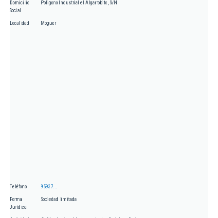
Domicilio
Poligono Industrial el Algarrobito , S/N
Social
Localidad
Moguer
Teléfono
95937...
Forma
Sociedad limitada
Jurídica