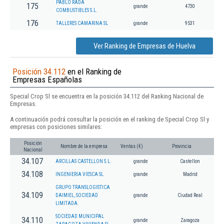
PABLO RADA
175
grande
4730
COMBUSTIBLES S.L.
176
TALLERES CAMARINA SL
grande
9531
Ver Ranking de Empresas de Huelva
Posición 34.112
en el Ranking de
Empresas Españolas
Special Crop Sl se encuentra en la posición 34.112 del Ranking Nacional de
Empresas.
A continuación podrá consultar la posición en el ranking de Special Crop Sl y
empresas con posiciones similares:
Posición
Nombre de la empresa
Ventas (€)
Provincia
Nacional
34.107
ARCILLAS CASTELLON S.L.
grande
Castellon
34.108
INGENIERIA VIESCA SL
grande
Madrid
GRUPO TRANSLOGISTICA
34.109
DAIMIEL, SOCIEDAD
grande
Ciudad Real
LIMITADA.
SOCIEDAD MUNICIPAL
34.110
grande
Zaragoza