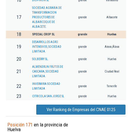
16
BIOPIÑON SL
grande
Valladolid
SOCIEDAD AGRARIA DE
TRANSFORMACION
17
PRODUCTORES DE
grande
Albacete
ALBARICOQUE DE
ALBACETE.
18
SPECIAL CROP SL
grande
Huelva
DESARROLLOS AGRO
19
INTENSIVOS, SOCIEDAD
grande
Arava,Álava
LIMITADA.
20
SOLBERRY SL.
grande
Huelva
ALMENDRUN FRUTOS DE
21
CASCARA, SOCIEDAD
grande
Ciudad Real
LIMITADA.
INVERMIRA SOCIEDAD
22
grande
Tenerife
LIMITADA
23
CITRICOLA SAN JORGE SL
grande
Huelva
Ver Ranking de Empresas del CNAE 0125
Posición 171
en la provincia de
Huelva