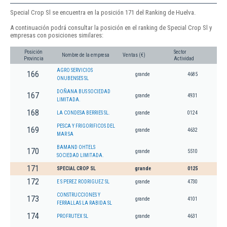
Special Crop Sl se encuentra en la posición 171 del Ranking de Huelva.
A continuación podrá consultar la posición en el ranking de Special Crop Sl y
empresas con posiciones similares:
Posición
Sector
Nombre de la empresa
Ventas (€)
Provincia
Actividad
AGRO SERVICIOS
166
grande
4685
ONUBENSES SL
DOÑANA BUS SOCIEDAD
167
grande
4931
LIMITADA.
168
LA CONDESA BERRIES SL.
grande
0124
PESCA Y FRIGORIFICOS DEL
169
grande
4632
MAR SA
BAMAND OHTELS
170
grande
5510
SOCIEDAD LIMITADA.
171
SPECIAL CROP SL
grande
0125
172
E S PEREZ RODRIGUEZ SL
grande
4730
CONSTRUCCIONES Y
173
grande
4101
FERRALLAS LA RABIDA SL
174
PROFRUTEX SL
grande
4631