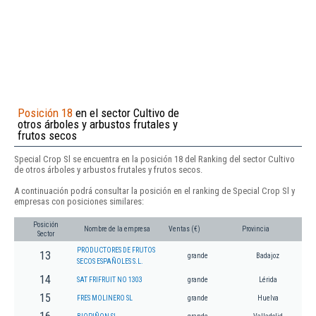
Posición 18
en el sector Cultivo de
otros árboles y arbustos frutales y
frutos secos
Special Crop Sl se encuentra en la posición 18 del Ranking del sector Cultivo
de otros árboles y arbustos frutales y frutos secos.
A continuación podrá consultar la posición en el ranking de Special Crop Sl y
empresas con posiciones similares:
Posición
Nombre de la empresa
Ventas (€)
Provincia
Sector
PRODUCTORES DE FRUTOS
13
grande
Badajoz
SECOS ESPAÑOLES S.L.
14
SAT FRIFRUIT NO 1303
grande
Lérida
15
FRES MOLINERO SL
grande
Huelva