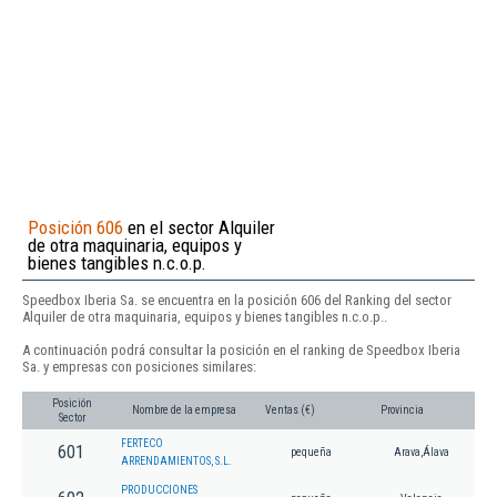
Posición 606
en el sector Alquiler
de otra maquinaria, equipos y
bienes tangibles n.c.o.p.
Speedbox Iberia Sa. se encuentra en la posición 606 del Ranking del sector
Alquiler de otra maquinaria, equipos y bienes tangibles n.c.o.p..
A continuación podrá consultar la posición en el ranking de Speedbox Iberia
Sa. y empresas con posiciones similares:
Posición
Nombre de la empresa
Ventas (€)
Provincia
Sector
FERTECO
601
pequeña
Arava,Álava
ARRENDAMIENTOS, S.L.
PRODUCCIONES