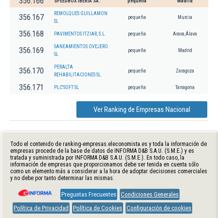
356.166
SPEEDBOX IBERIA SA.
pequeña
Madrid
REMOLQUES GUILLAMON
356.167
pequeña
Murcia
SL
356.168
PAVIMENTOS ITZIAR, S.L.
pequeña
Arava,Álava
SANEAMIENTOS OVEJERO
356.169
pequeña
Madrid
SL
PERALTA
356.170
pequeña
Zaragoza
REHABILITACIONES SL.
356.171
PLC'SOFT SL
pequeña
Tarragona
Ver Ranking de Empresas Nacional
Todo el contenido de ranking-empresas.eleconomista.es y toda la información de
empresas procede de la base de datos de INFORMA D&B S.A.U. (S.M.E.) y es
tratada y suministrada por INFORMA D&B S.A.U. (S.M.E.). En todo caso, la
información de empresas que proporcionamos debe ser tenida en cuenta sólo
como un elemento más a considerar a la hora de adoptar decisiones comerciales
y no debe por tanto determinar las mismas.
Preguntas Frecuentes
Condiciones Generales
Política de Privacidad
Política de Cookies
Configuración de cookies