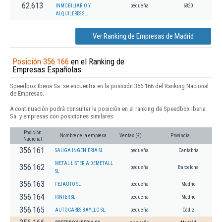
62.613
INMOBILIARIO Y
pequeña
6820
ALQUILERES SL.
Ver Ranking de Empresas de Madrid
Posición 356.166
en el Ranking de
Empresas Españolas
Speedbox Iberia Sa. se encuentra en la posición 356.166 del Ranking Nacional
de Empresas.
A continuación podrá consultar la posición en el ranking de Speedbox Iberia
Sa. y empresas con posiciones similares:
Posición
Nombre de la empresa
Ventas (€)
Provincia
Nacional
356.161
SAUGA INGENIERIA SL
pequeña
Cantabria
METAL LISTERIA DEMETALL
356.162
pequeña
Barcelona
SL
356.163
FEJAUTO SL
pequeña
Madrid
356.164
RINTER SL
pequeña
Madrid
356.165
AUTOCARES BAYLLO SL.
pequeña
Cádiz