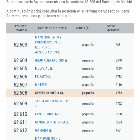
Speedbox Iberia Sa. se encuentra en la posición 62.608 del Ranking de Madrid.
A continuación podrá consultar la posición en el ranking de Speedbox Iberia
Sa. y empresas con posiciones similares:
Posición
Sector
Nombre de la empresa
Ventas (€)
Provincia
Actividad
MANTENIMIENTO Y
CONSTRUCCION DE
62.603
pequeña
2651
EQUIPOS DE
AUSCULTACION SL
62.604
GRUP KENA FACTORY SL.
pequeña
5540
62.605
MULYVIAL SL.
pequeña
4399
62.606
FEJAUTO SL
pequeña
4782
62.607
RINTER SL
pequeña
2110
62.608
SPEEDBOX IBERIA SA.
pequeña
7739
SANEAMIENTOS OVEJERO
62.609
pequeña
4752
SL
62.610
ESPACIO DIGITAL SL
pequeña
6290
62.611
GENOMED CIENTIFICA SL.
pequeña
5224
62.612
GAMARRI SL.
pequeña
9531
MAPI PATRIMONIO