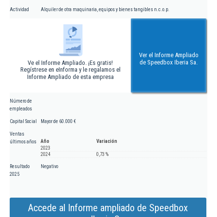
Actividad
Alquiler de otra maquinaria, equipos y bienes tangibles n.c.o.p.
Ver el Informe Ampliado
de Speedbox Iberia Sa.
Ve el Informe Ampliado. ¡Es gratis!
Regístrese en eInforma y le regalamos el
Informe Ampliado de esta empresa
Número de
empleados
Capital Social
Mayor de 60.000 €
Ventas
Año
Variación
últimos años
2023
2024
0,73 %
Resultado
Negativo
2025
Accede al Informe ampliado de Speedbox