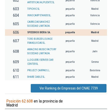
602
pequeña
Valencia
ARTISTICAS ALPUENTE SL
603
TIPICHIC SL
pequeña
Madrid
604
INNOCARP STANDS SL.
pequeña
Valencia
CARROZAS SANCHEZ
605
pequeña
Valencia
SOCIEDAD LIMITADA.
606
SPEEDBOX IBERIA SA.
pequeña
Madrid
TORO BURGER LOUNGE
607
pequeña
Madrid
FRANQUICIAS SL.
AMAZING MUSIC FACTORY
608
pequeña
Jaén
SOCIEDAD LIMITADA.
LLOGUERS I SERVEIS CAR
609
pequeña
Gerona
CENTER SL
610
PROJECT CARPAS S.L.
pequeña
Barcelona
611
SHARE CABLE SL.
pequeña
Madrid
Ver Ranking de Empresas del CNAE 7739
Posición 62.608
en la provincia de
Madrid