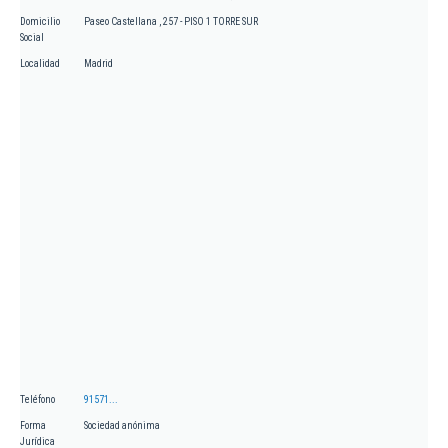
Domicilio
Paseo Castellana , 257 - PISO 1 TORRE SUR
Social
Localidad
Madrid
Teléfono
91571...
Forma
Sociedad anónima
Jurídica