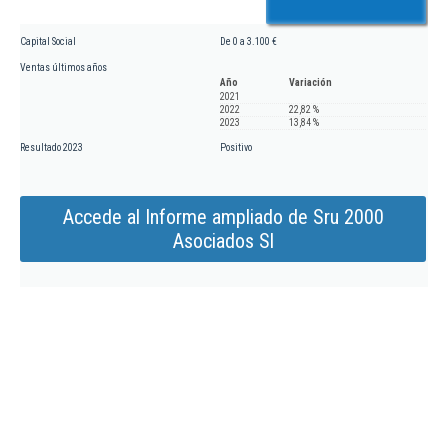
Capital Social
De 0 a 3.100 €
Ventas últimos años
Año
Variación
2021
2022
22,82 %
2023
13,84 %
Resultado 2023
Positivo
Accede al Informe ampliado de Sru 2000
Asociados Sl