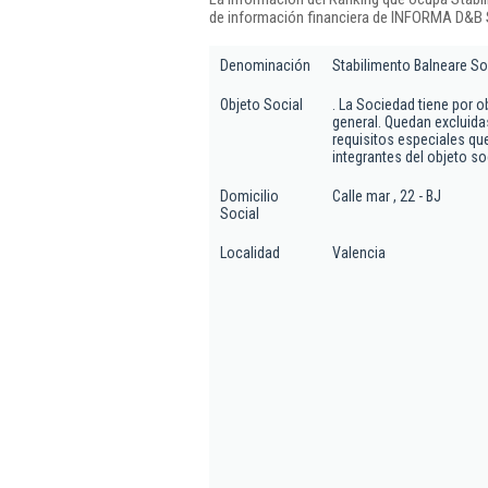
de información financiera de INFORMA D&B S
Denominación
Stabilimento Balneare So
Objeto Social
. La Sociedad tiene por ob
general. Quedan excluidas
requisitos especiales qu
integrantes del objeto soc
Domicilio
Calle mar , 22 - BJ
Social
Localidad
Valencia